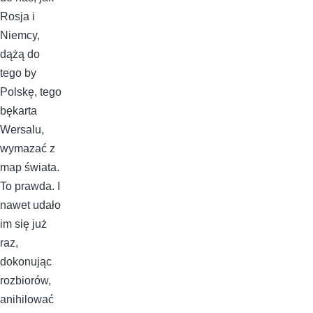
Rosja i
Niemcy,
dążą do
tego by
Polskę, tego
bękarta
Wersalu,
wymazać z
map świata.
To prawda. I
nawet udało
im się już
raz,
dokonując
rozbiorów,
anihilować