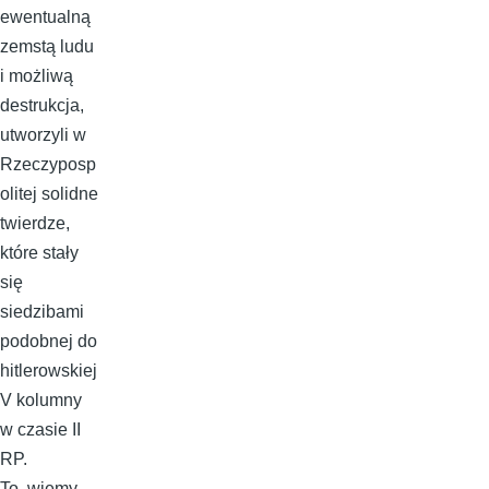
ewentualną
zemstą ludu
i możliwą
destrukcja,
utworzyli w
Rzeczyposp
olitej solidne
twierdze,
które stały
się
siedzibami
podobnej do
hitlerowskiej
V kolumny
w czasie II
RP.
To, wiemy