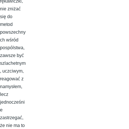
rękawiczki,
nie zniżać
się do
metod
powszechny
ch wśród
pospólstwa,
zawsze być
szlachetnym
, uczciwym,
reagować z
namysłem,
lecz
jednocześni
e
zastrzegać,
że nie ma to