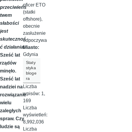
oficer ETO
przeciwieńs
(statki
twem
offshore),
słabości
obecnie
jest
zasłużenie
skutecznoś
odpoczywa
ć działania.
Miasto:
Gdynia
Sześć lat
Staty
rządów
styka
minęło.
bloge
ra
Sześć lat
Liczba
nadziei na
wpisów:
1,
rozwiązanie
169
wielu
Liczba
zaległych
wyświetleń:
spraw. Czy
8,992,036
ludzie są
Liczba