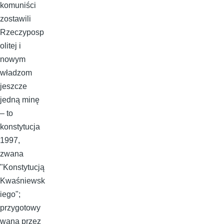
komuniści
zostawili
Rzeczyposp
olitej i
nowym
władzom
jeszcze
jedną minę
– to
konstytucja
1997,
zwana
"Konstytucją
Kwaśniewsk
iego";
przygotowy
wana przez