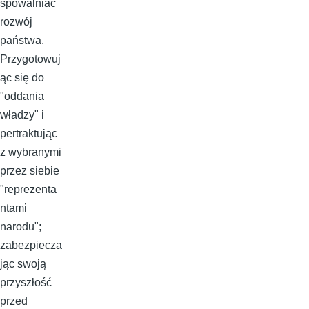
spowalniać
rozwój
państwa.
Przygotowuj
ąc się do
"oddania
władzy" i
pertraktując
z wybranymi
przez siebie
"reprezenta
ntami
narodu";
zabezpiecza
jąc swoją
przyszłość
przed