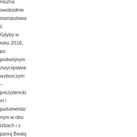
można
swobodnie
manipulowa
ć.
Gdyby w
roku 2016,
po
podwójnym
zwycięstwie
wyborczym
–
prezydencki
m i
parlamentar
nym w obu
izbach i z
panią Beatą