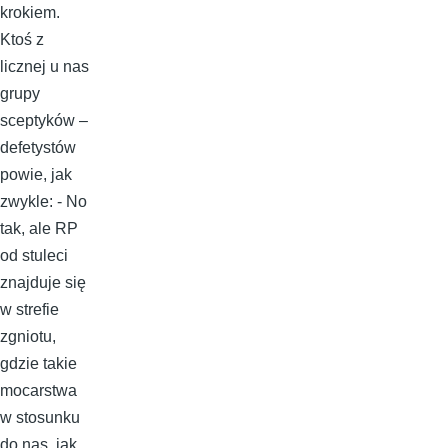
krokiem.
Ktoś z
licznej u nas
grupy
sceptyków –
defetystów
powie, jak
zwykle: - No
tak, ale RP
od stuleci
znajduje się
w strefie
zgniotu,
gdzie takie
mocarstwa
w stosunku
do nas, jak