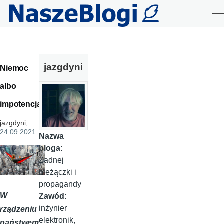
Przejdź do treści
Me
jazgdyni
Niemoc
albo
impotencja
jazgdyni
,
24.09.2021
Nazwa
bloga:
Żadnej
bieżączki i
propagandy
W
Zawód:
inżynier
rządzeniu
elektronik,
państwem