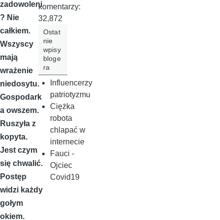
zadowoleni
komentarzy:
? Nie
32,872
całkiem.
Ostat
nie
Wszyscy
wpisy
mają
bloge
ra
wrażenie
Influencerzy
niedosytu.
patriotyzmu
Gospodark
Ciężka
a owszem.
robota
Ruszyła z
chlapać w
kopyta.
internecie
Jest czym
Fauci -
się chwalić.
Ojciec
Postęp
Covid19
widzi każdy
gołym
okiem.