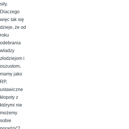
siły.
Dlaczego
więc tak się
dzieje, że od
roku
odebrania
władzy
złodziejom i
oszustom,
mamy jako
RP,
ustawiczne
kłopoty z
którymi nie
możemy
sobie
poradzić?