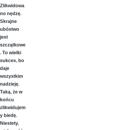
Zlikwidowa
no nędzę.
Skrajne
ubóstwo
jest
szczątkowe
. To wielki
sukces, bo
daje
wszystkim
nadzieję.
Taką, że w
końcu
zlikwidujem
y biedę.
Niestety,