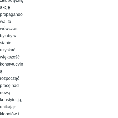
ziła potężną
akcję
propagando
wą, to
wówczas
byłaby w
stanie
uzyskać
większość
konstytucyjn
ą i
rozpocząć
pracę nad
nową
konstytucją,
unikając
kłopotów i