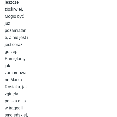
jeszcze
złośliwiej.
Mogło być
już
pozamiatan
e, a nie jest i
jest coraz
gorzej.
Pamiętamy
jak
zamordowa
no Marka
Rosiaka, jak
zginęła
polska elita
w tragedii
smoleńskiej,