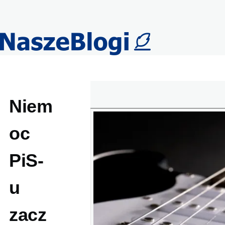
Przejdź do treści
Niem
oc
PiS-
u
zacz