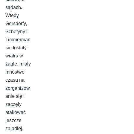
sądach.
Wtedy
Gersdorfy,
Schetyny i
Timmerman
sy dostały
wiatru w
żagle, miały
mnóstwo
czasu na
zorganizow
anie się i
zaczęły
atakować
jeszcze
zajadlej,