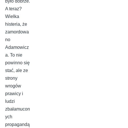
było dobrze.
A teraz?
Wielka
histeria, że
zamordowa
no
Adamowicz
a. To nie
powinno się
stać, ale ze
strony
wrogów
prawicy i
ludzi
zbałamucon
ych
propagandą