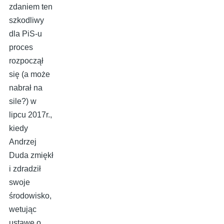
zdaniem ten
szkodliwy
dla PiS-u
proces
rozpoczął
się (a może
nabrał na
sile?) w
lipcu 2017r.,
kiedy
Andrzej
Duda zmiękł
i zdradził
swoje
środowisko,
wetując
ustawę o