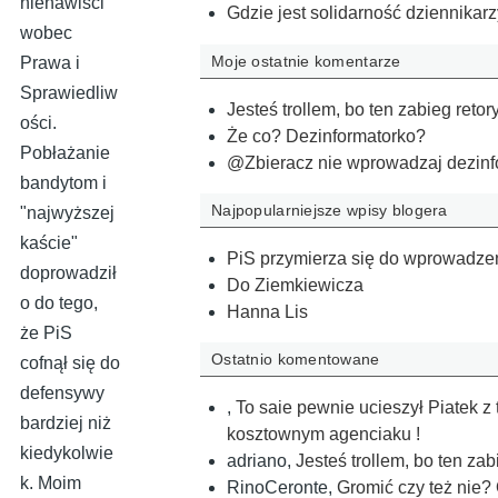
nienawiści
Gdzie jest solidarność dziennika
wobec
Moje ostatnie komentarze
Prawa i
Sprawiedliw
Jesteś trollem, bo ten zabieg retory
ości.
Że co? Dezinformatorko?
Pobłażanie
@Zbieracz nie wprowadzaj dezinfo
bandytom i
Najpopularniejsze wpisy blogera
"najwyższej
kaście"
PiS przymierza się do wprowadze
doprowadził
Do Ziemkiewicza
o do tego,
Hanna Lis
że PiS
Ostatnio komentowane
cofnął się do
defensywy
,
To saie pewnie ucieszył Piatek z 
bardziej niż
kosztownym agenciaku !
kiedykolwie
adriano
,
Jesteś trollem, bo ten zab
k. Moim
RinoCeronte
,
Gromić czy też nie? O