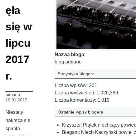
ęła
się w
lipcu
Nazwa bloga:
2017
blog adriano
r.
Statystyka blogera
Liczba wpisów:
201
Liczba wyświetleń:
1,020,389
adriano
,
16.01.2019
Liczba komentarzy:
1,019
Ostatnie wpisy blogera
Niestety
nakręca się
Krzysztof Piątek niechcący powie
spirala
Błagam: Niech Kaczyński powie, ż