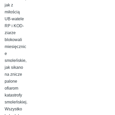
jak z
miłością
UB-watele
RP i KOD-
ziarze
blokowali
miesięcznic
e
smoleńskie,
jak sikano
na znicze
palone
ofiarom
katastrofy
smoleńskiej.
Wszystko