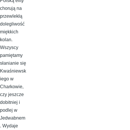
Polską elity
chorują na
przewlekłą
dolegliwość
miękkich
kolan.
Wszyscy
pamiętamy
słanianie się
Kwaśniewsk
iego w
Charkowie,
czy jeszcze
dobitniej i
podlej w
Jedwabnem
. Wydaje