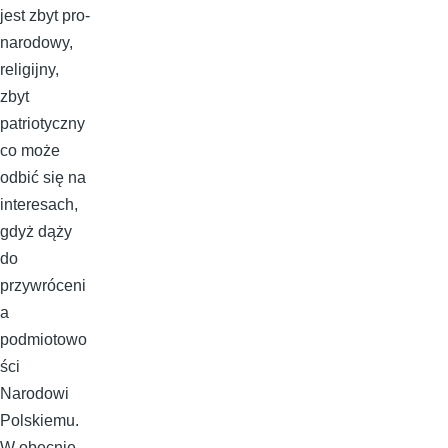
jest zbyt pro-
narodowy,
religijny,
zbyt
patriotyczny
co może
odbić się na
interesach,
gdyż dąży
do
przywróceni
a
podmiotowo
ści
Narodowi
Polskiemu.
W obecnie