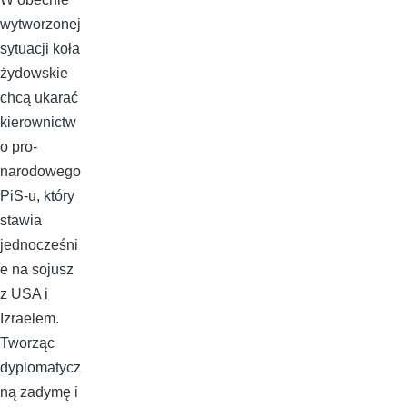
wytworzonej
sytuacji koła
żydowskie
chcą ukarać
kierownictw
o pro-
narodowego
PiS-u, który
stawia
jednocześni
e na sojusz
z USA i
Izraelem.
Tworząc
dyplomatycz
ną zadymę i