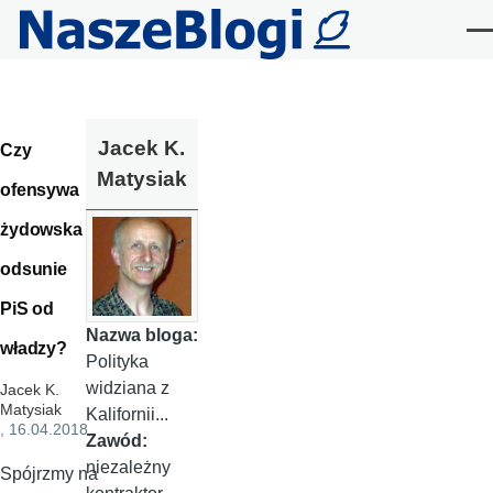
Przejdź do treści
Me
Jacek K.
Czy
Matysiak
ofensywa
żydowska
odsunie
PiS od
Nazwa bloga:
władzy?
Polityka
widziana z
Jacek K.
Matysiak
Kalifornii...
, 16.04.2018
Zawód:
niezależny
Spójrzmy na