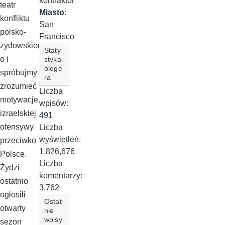
kontraktor
teatr
Miasto:
konfliktu
San
polsko-
Francisco
żydowskieg
Staty
o i
styka
bloge
spróbujmy
ra
zrozumieć
Liczba
motywacje
wpisów:
izraelskiej
491
ofensywy
Liczba
wyświetleń:
przeciwko
1,826,676
Polsce.
Liczba
Żydzi
komentarzy:
ostatnio
3,762
ogłosili
Ostat
otwarty
nie
wpisy
sezon