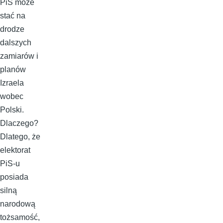
PiS może
stać na
drodze
dalszych
zamiarów i
planów
Izraela
wobec
Polski.
Dlaczego?
Dlatego, że
elektorat
PiS-u
posiada
silną
narodową
tożsamość,