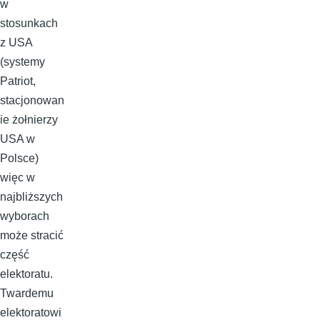
w
stosunkach
z USA
(systemy
Patriot,
stacjonowan
ie żołnierzy
USA w
Polsce)
więc w
najbliższych
wyborach
może stracić
część
elektoratu.
Twardemu
elektoratowi