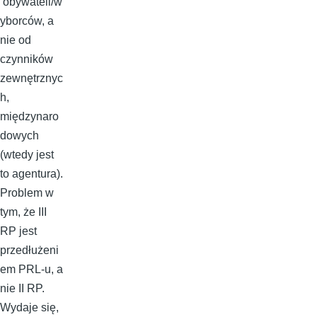
obywateli/w
yborców, a
nie od
czynników
zewnętrznyc
h,
międzynaro
dowych
(wtedy jest
to agentura).
Problem w
tym, że III
RP jest
przedłużeni
em PRL-u, a
nie II RP.
Wydaje się,