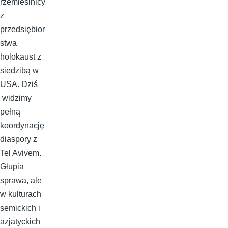
rzemieślnicy
z
przedsiębior
stwa
holokaust z
siedzibą w
USA. Dziś
widzimy
pełną
koordynację
diaspory z
Tel Avivem.
Głupia
sprawa, ale
w kulturach
semickich i
azjatyckich