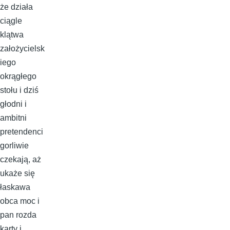
że działa
ciągle
klątwa
założycielsk
iego
okrągłego
stołu i dziś
głodni i
ambitni
pretendenci
gorliwie
czekają, aż
ukaże się
łaskawa
obca moc i
pan rozda
karty i