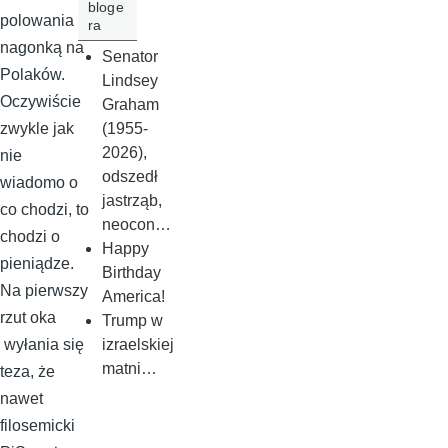
bloge
polowania z
ra
nagonką na
Senator
Polaków.
Lindsey
Oczywiście
Graham
(1955-
zwykle jak
2026),
nie
odszedł
wiadomo o
jastrząb,
co chodzi, to
neocon…
chodzi o
Happy
pieniądze.
Birthday
Na pierwszy
America!
rzut oka
Trump w
izraelskiej
wyłania się
matni…
teza, że
nawet
filosemicki