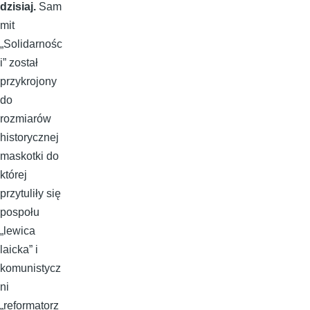
dzisiaj.
Sam
mit
„Solidarnośc
i” został
przykrojony
do
rozmiarów
historycznej
maskotki do
której
przytuliły się
pospołu
„lewica
laicka” i
komunistycz
ni
„reformatorz