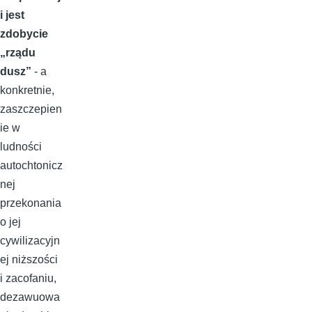
i jest
zdobycie
„rządu
dusz”
- a
konkretnie,
zaszczepien
ie w
ludności
autochtonicz
nej
przekonania
o jej
cywilizacyjn
ej niższości
i zacofaniu,
dezawuowa