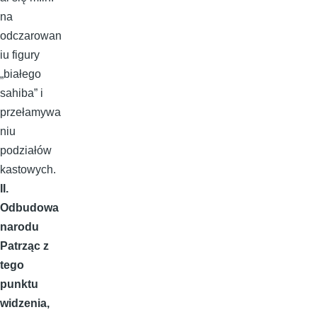
na
odczarowan
iu figury
„białego
sahiba” i
przełamywa
niu
podziałów
kastowych.
II.
Odbudowa
narodu
Patrząc z
tego
punktu
widzenia,