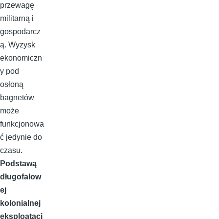
przewagę
militarną i
gospodarcz
ą. Wyzysk
ekonomiczn
y pod
osłoną
bagnetów
może
funkcjonowa
ć jedynie do
czasu.
Podstawą
długofalow
ej
kolonialnej
eksploatacj