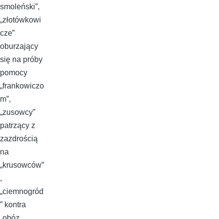
smoleński”,
„złotówkowi
cze”
oburzający
się na próby
pomocy
„frankowiczo
m”,
„zusowcy”
patrzący z
zazdrością
na
„krusowców”
,
„ciemnogród
” kontra
„obóz