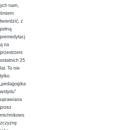
ych nam,
śmiem
twierdzić, z
pełną
premedytacj
ą na
przestrzeni
ostatnich 25
lat. To nie
tylko
„pedagogika
wstydu”
uprawiana
przez
michnikows
zczyznę