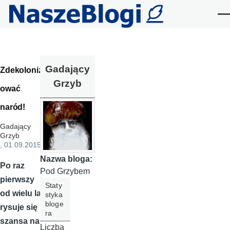
Przejdź do treści
Me
Gadający
Zdekoloniz
Grzyb
ować
naród!
Gadający
Grzyb
, 01.09.2015
Nazwa bloga:
Po raz
Pod Grzybem
pierwszy
Staty
od wielu lat
styka
bloge
rysuje się
ra
szansa na
Liczba