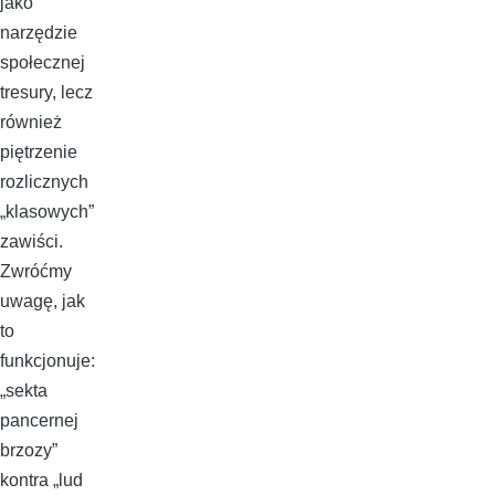
jako
narzędzie
społecznej
tresury, lecz
również
piętrzenie
rozlicznych
„klasowych”
zawiści.
Zwróćmy
uwagę, jak
to
funkcjonuje:
„sekta
pancernej
brzozy”
kontra „lud