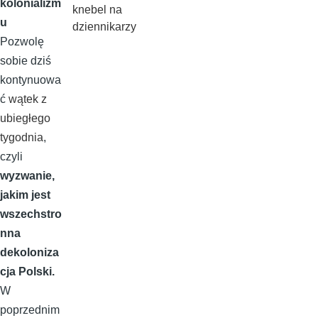
kolonializm
knebel na
u
dziennikarzy
Pozwolę
sobie dziś
kontynuowa
ć
wątek z
ubiegłego
tygodnia
,
czyli
wyzwanie,
jakim jest
wszechstro
nna
dekoloniza
cja Polski.
W
poprzednim