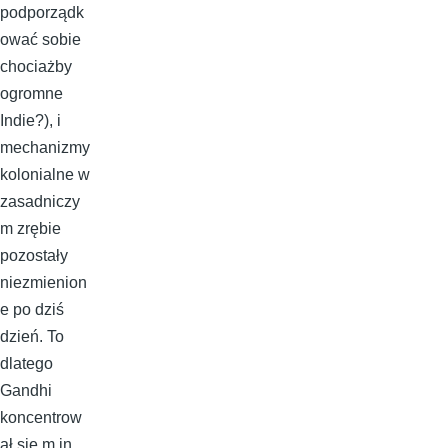
podporządk
ować sobie
chociażby
ogromne
Indie?), i
mechanizmy
kolonialne w
zasadniczy
m zrębie
pozostały
niezmienion
e po dziś
dzień. To
dlatego
Gandhi
koncentrow
ał się m.in.