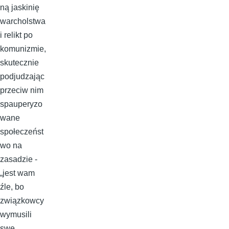
ną jaskinię
warcholstwa
i relikt po
komunizmie,
skutecznie
podjudzając
przeciw nim
spauperyzo
wane
społeczeńst
wo na
zasadzie -
„jest wam
źle, bo
związkowcy
wymusili
swe