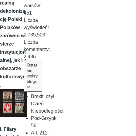
realną
wpisów:
dekoloniza
451
cję Polski i
Liczba
wyświetleń:
Polaków –
1,735,503
zarówno w
Liczba
sferze
komentarzy:
instytucjon
2,436
alnej, jak i w
Ostat
obszarze
nie
wpisy
kulturowym
bloge
.
ra
Brexit, czyli
Dzień
Niepodległości
Pod-Grzybki
56
I. Filary
Art. 212 –