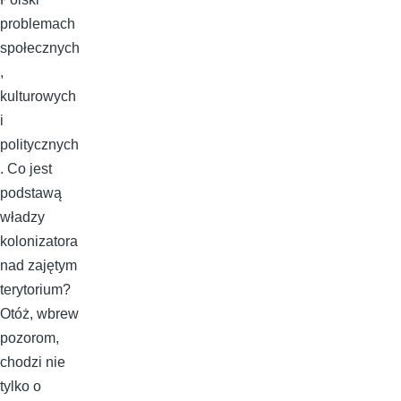
problemach
społecznych
,
kulturowych
i
politycznych
. Co jest
podstawą
władzy
kolonizatora
nad zajętym
terytorium?
Otóż, wbrew
pozorom,
chodzi nie
tylko o