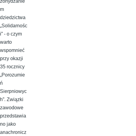
zohydzanie
m
dziedzictwa
„Solidarnośc
i” - o czym
warto
wspomnieć
przy okazji
35 rocznicy
„Porozumie
ń
Sierpniowyc
h”. Związki
zawodowe
przedstawia
no jako
anachronicz