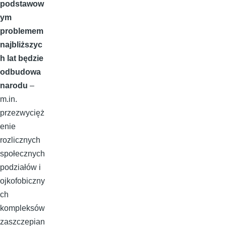
podstawow
ym
problemem
najbliższyc
h lat będzie
odbudowa
narodu
–
m.in.
przezwycięż
enie
rozlicznych
społecznych
podziałów i
ojkofobiczny
ch
kompleksów
zaszczepian