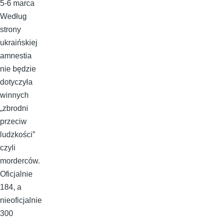
5-6 marca
Według
strony
ukraińskiej
amnestia
nie będzie
dotyczyła
winnych
„zbrodni
przeciw
ludzkości”
czyli
morderców.
Oficjalnie
184, a
nieoficjalnie
300