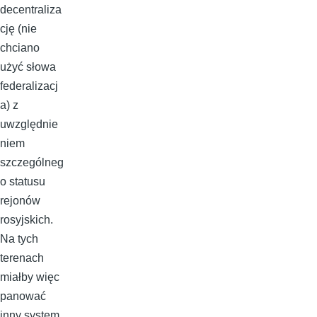
decentraliza
cję (nie
chciano
użyć słowa
federalizacj
a) z
uwzględnie
niem
szczególneg
o statusu
rejonów
rosyjskich.
Na tych
terenach
miałby więc
panować
inny system