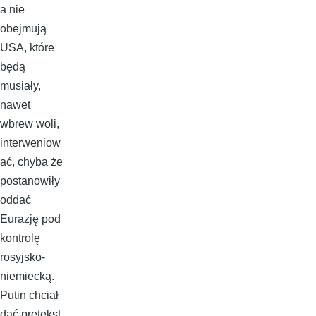
a nie
obejmują
USA, które
będą
musiały,
nawet
wbrew woli,
interweniow
ać, chyba że
postanowiły
oddać
Eurazję pod
kontrolę
rosyjsko-
niemiecką.
Putin chciał
dać pretekst