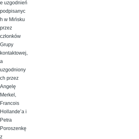
e uzgodnień
podpisanyc
h w Mińsku
przez
członków
Grupy
kontaktowej,
a
uzgodniony
ch przez
Angelę
Merkel,
Francois
Hollande’a i
Petra
Poroszenkę
z