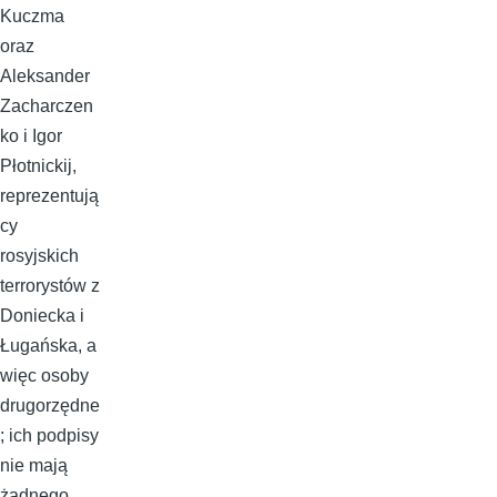
Kuczma
oraz
Aleksander
Zacharczen
ko i Igor
Płotnickij,
reprezentują
cy
rosyjskich
terrorystów z
Doniecka i
Ługańska, a
więc osoby
drugorzędne
; ich podpisy
nie mają
żadnego