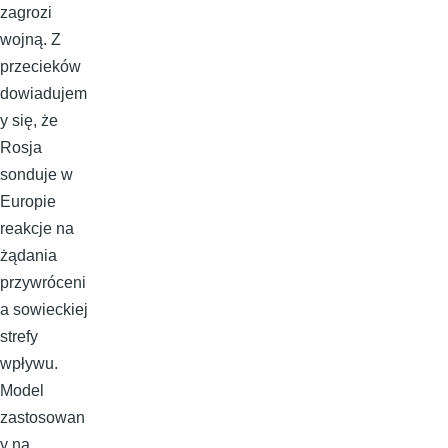
zagrozi
wojną. Z
przecieków
dowiadujem
y się, że
Rosja
sonduje w
Europie
reakcje na
żądania
przywróceni
a sowieckiej
strefy
wpływu.
Model
zastosowan
y na