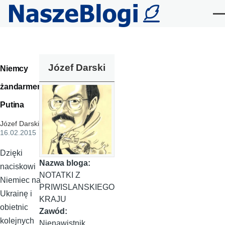
Przejdź do treści
Me
Józef Darski
Niemcy
żandarmem
Putina
Józef Darski
,
16.02.2015
Dzięki
Nazwa bloga:
naciskowi
NOTATKI Z
Niemiec na
PRIWISLANSKIEGO
Ukrainę i
KRAJU
obietnic
Zawód:
kolejnych
Nienawistnik