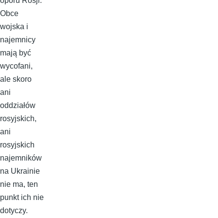
oporu Rosji.
Obce
wojska i
najemnicy
mają być
wycofani,
ale skoro
ani
oddziałów
rosyjskich,
ani
rosyjskich
najemników
na Ukrainie
nie ma, ten
punkt ich nie
dotyczy.