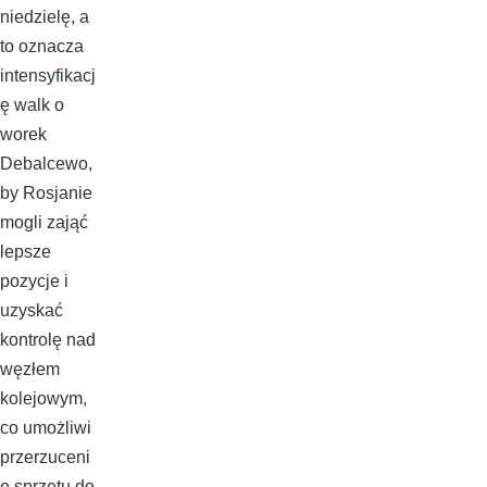
niedzielę, a
to oznacza
intensyfikacj
ę walk o
worek
Debalcewo,
by Rosjanie
mogli zająć
lepsze
pozycje i
uzyskać
kontrolę nad
węzłem
kolejowym,
co umożliwi
przerzuceni
e sprzętu do