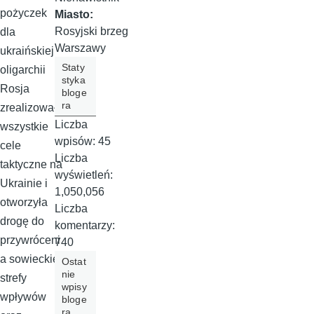
pożyczek
Miasto:
Rosyjski brzeg
dla
Warszawy
ukraińskiej
Staty
oligarchii
styka
Rosja
bloge
ra
zrealizowała
Liczba
wszystkie
wpisów:
45
cele
Liczba
taktyczne na
wyświetleń:
Ukrainie i
1,050,056
otworzyła
Liczba
drogę do
komentarzy:
przywróceni
740
a sowieckiej
Ostat
nie
strefy
wpisy
wpływów
bloge
ra