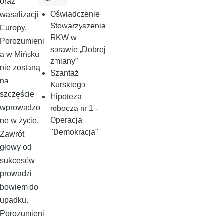
oraz
Oświadczenie
wasalizacji
Stowarzyszenia
Europy.
RKW w
Porozumieni
sprawie „Dobrej
a w Mińsku
zmiany”
nie zostaną
Szantaż
na
Kurskiego
szczęście
Hipoteza
wprowadzo
robocza nr 1 -
Operacja
ne w życie.
"Demokracja"
Zawrót
głowy od
sukcesów
prowadzi
bowiem do
upadku.
Porozumieni