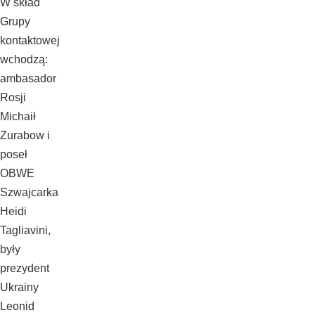
W skład
Grupy
kontaktowej
wchodzą:
ambasador
Rosji
Michaił
Zurabow i
poseł
OBWE
Szwajcarka
Heidi
Tagliavini,
były
prezydent
Ukrainy
Leonid