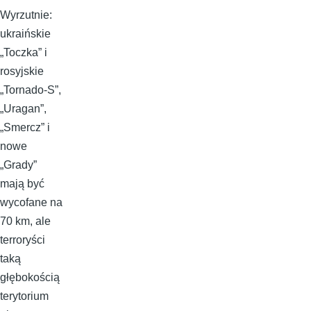
Wyrzutnie:
ukraińskie
„Toczka” i
rosyjskie
„Tornado-S”,
„Uragan”,
„Smercz” i
nowe
„Grady”
mają być
wycofane na
70 km, ale
terroryści
taką
głębokością
terytorium