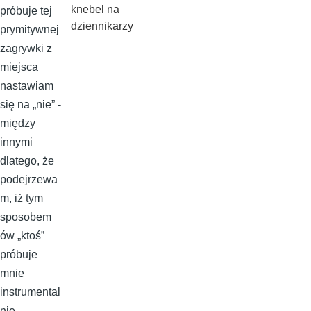
knebel na
próbuje tej
dziennikarzy
prymitywnej
zagrywki z
miejsca
nastawiam
się na „nie” -
między
innymi
dlatego, że
podejrzewa
m, iż tym
sposobem
ów „ktoś”
próbuje
mnie
instrumental
nie