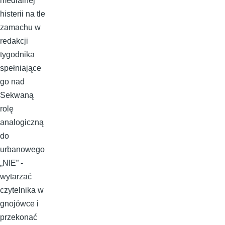
medialnej
histerii na tle
zamachu w
redakcji
tygodnika
spełniające
go nad
Sekwaną
rolę
analogiczną
do
urbanowego
„NIE” -
wytarzać
czytelnika w
gnojówce i
przekonać