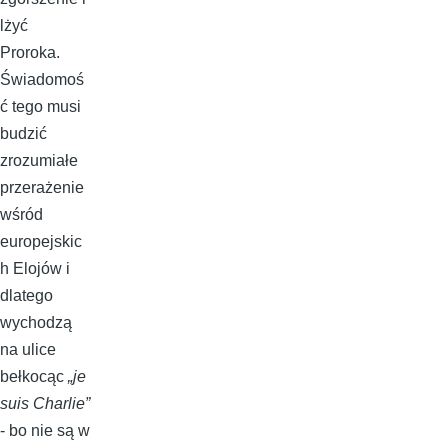
lżyć
Proroka.
Świadomoś
ć tego musi
budzić
zrozumiałe
przerażenie
wśród
europejskic
h Elojów i
dlatego
wychodzą
na ulice
bełkocąc
„je
suis Charlie”
- bo nie są w