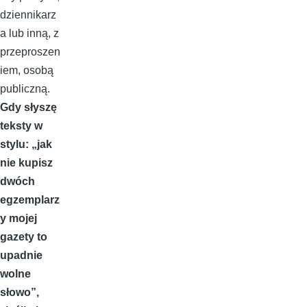
dziennikarz
a lub inną, z
przeproszen
iem, osobą
publiczną.
Gdy słyszę
teksty w
stylu: „jak
nie kupisz
dwóch
egzemplarz
y mojej
gazety to
upadnie
wolne
słowo”,