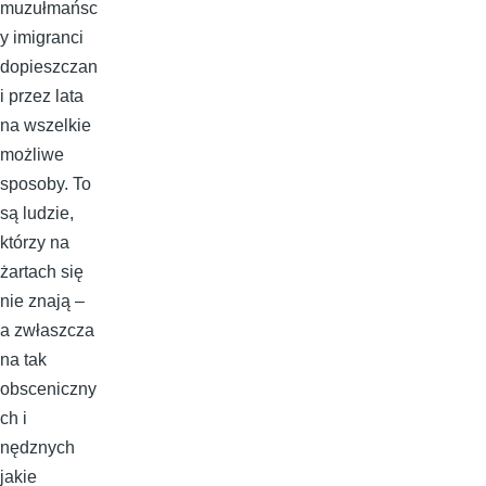
muzułmańsc
y imigranci
dopieszczan
i przez lata
na wszelkie
możliwe
sposoby. To
są ludzie,
którzy na
żartach się
nie znają –
a zwłaszcza
na tak
obsceniczny
ch i
nędznych
jakie