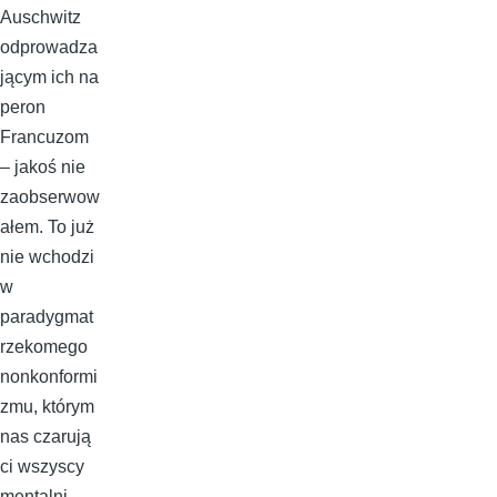
Auschwitz
odprowadza
jącym ich na
peron
Francuzom
– jakoś nie
zaobserwow
ałem. To już
nie wchodzi
w
paradygmat
rzekomego
nonkonformi
zmu, którym
nas czarują
ci wszyscy
mentalni