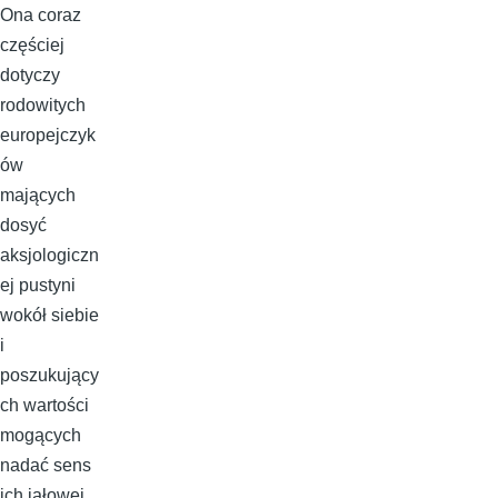
Ona coraz
częściej
dotyczy
rodowitych
europejczyk
ów
mających
dosyć
aksjologiczn
ej pustyni
wokół siebie
i
poszukujący
ch wartości
mogących
nadać sens
ich jałowej