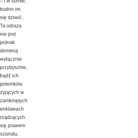
– i w sumie,
trudno im
się dziwić.
Ta odraza
nie jest
jednak
domeną
wyłącznie
przybyszów,
bądź ich
potomków
żyjących w
zamkniętych
enklawach
rządzących
się prawem
szariatu.