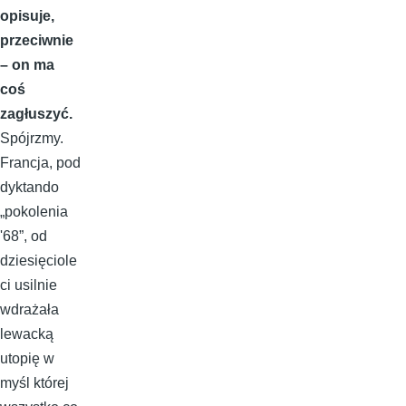
opisuje,
przeciwnie
– on ma
coś
zagłuszyć.
Spójrzmy.
Francja, pod
dyktando
„pokolenia
'68”, od
dziesięciole
ci usilnie
wdrażała
lewacką
utopię w
myśl której