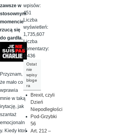
wpisów:
zawsze w
451
stosownym
Liczba
momencie
wyświetleń:
rzucą się
1,735,607
do gardła.
Liczba
komentarzy:
2,436
Ostat
nie
Przyznam,
wpisy
bloge
że mało co
ra
wprawia
Brexit, czyli
mnie w taką
Dzień
irytację, jak
Niepodległości
szantaż
Pod-Grzybki
emocjonaln
56
y. Kiedy ktoś
Art. 212 –