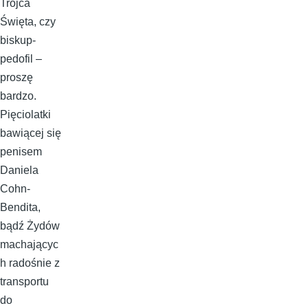
Trójca
Święta, czy
biskup-
pedofil –
proszę
bardzo.
Pięciolatki
bawiącej się
penisem
Daniela
Cohn-
Bendita,
bądź Żydów
machającyc
h radośnie z
transportu
do