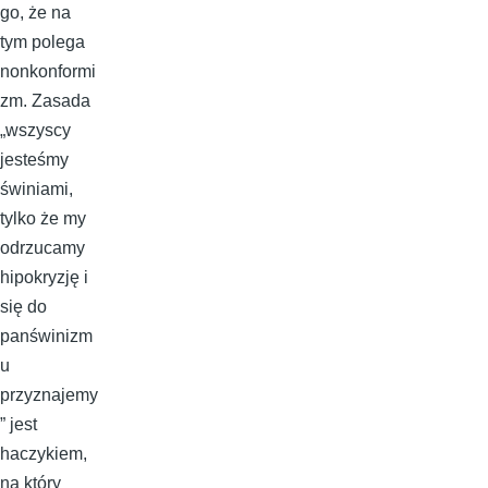
go, że na
tym polega
nonkonformi
zm. Zasada
„wszyscy
jesteśmy
świniami,
tylko że my
odrzucamy
hipokryzję i
się do
panświnizm
u
przyznajemy
” jest
haczykiem,
na który