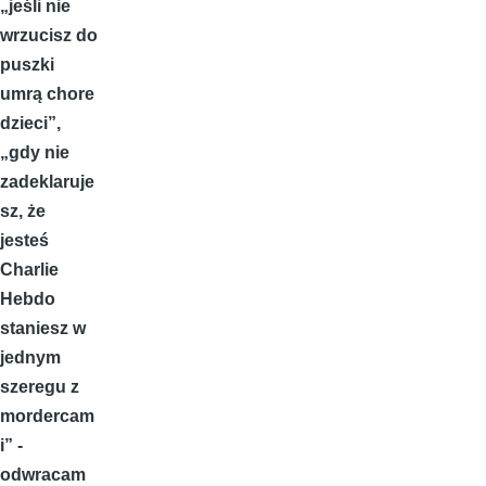
„jeśli nie
wrzucisz do
puszki
umrą chore
dzieci”,
„gdy nie
zadeklaruje
sz, że
jesteś
Charlie
Hebdo
staniesz w
jednym
szeregu z
mordercam
i” -
odwracam