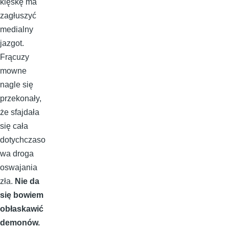
klęskę ma
zagłuszyć
medialny
jazgot.
Frącuzy
mowne
nagle się
przekonały,
że sfajdała
się cała
dotychczaso
wa droga
oswajania
zła.
Nie da
się bowiem
obłaskawić
demonów.