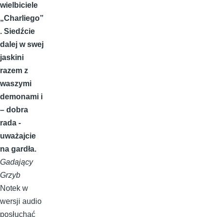
wielbiciele
„Charliego”
. Siedźcie
dalej w swej
jaskini
razem z
waszymi
demonami i
– dobra
rada -
uważajcie
na gardła.
Gadający
Grzyb
Notek w
wersji audio
posłuchać