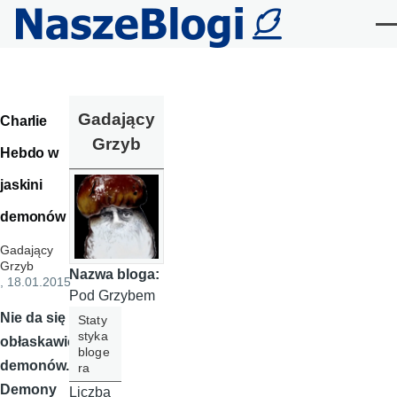
Przejdź do treści
Me
Gadający
Charlie
Grzyb
Hebdo w
jaskini
demonów
Gadający
Grzyb
Nazwa bloga:
, 18.01.2015
Pod Grzybem
Nie da się
Staty
styka
obłaskawić
bloge
demonów.
ra
Demony
Liczba