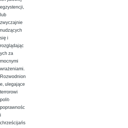
egzystencji,
lub
zwyczajnie
nudzących
się i
rozglądając
ych za
mocnymi
wrażeniami.
Rozwodnion
e, ulegające
terrorowi
polit-
poprawnośc
i
chrześcijańs