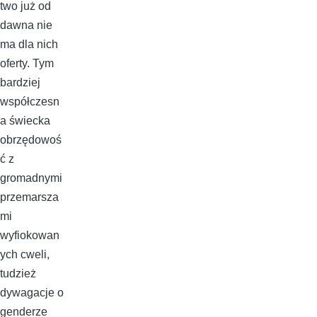
two już od
dawna nie
ma dla nich
oferty. Tym
bardziej
współczesn
a świecka
obrzędowoś
ć z
gromadnymi
przemarsza
mi
wyfiokowan
ych cweli,
tudzież
dywagacje o
genderze