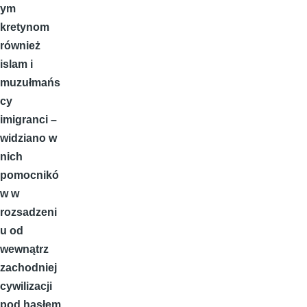
ym
kretynom
również
islam i
muzułmańs
cy
imigranci –
widziano w
nich
pomocnikó
w w
rozsadzeni
u od
wewnątrz
zachodniej
cywilizacji
pod hasłem