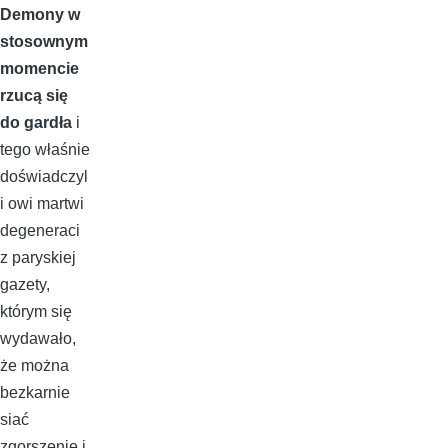
Demony w
stosownym
momencie
rzucą się
do gardła
i
tego właśnie
doświadczyl
i owi martwi
degeneraci
z paryskiej
gazety,
którym się
wydawało,
że można
bezkarnie
siać
zgorszenie i