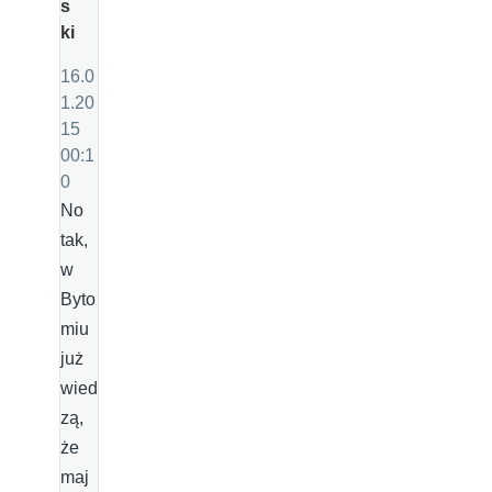
s
ki
16.0
1.20
15
00:1
0
No
tak,
w
Byto
miu
już
wied
zą,
że
maj