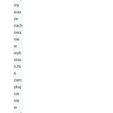
my
was
ze
zach
owa
nie
w
wyb
orac
h.Ni
e
zam
ykaj
cie
się
w