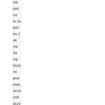
nie
jest
na
to za
póż
no.J
ak
nie
da
się
duży
mi
prot
esta
mi to
zob
aczy