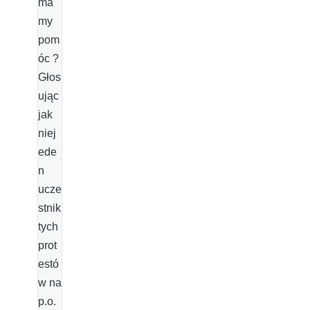
ma
my
pom
óc ?
Głos
ując
jak
niej
ede
n
ucze
stnik
tych
prot
estó
w na
p.o.