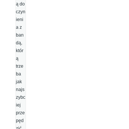
ą do
czyn
ieni
a z
ban
dą,
któr
ą
trze
ba
jak
najs
zybc
iej
prze
pęd
zić.