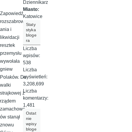
Dziennikarz
Miasto:
Zapowiedź
Katowice
rozszabrow
Staty
ania i
styka
bloge
likwidacji
ra
resztek
Liczba
przemysłu
wpisów:
wywołała
538
gniew
Liczba
wyświetleń:
Polaków. Do
3,208,699
walki
Liczba
strajkowej z
komentarzy:
rządem
1,481
zamachowc
Ostat
ów stanął
nie
wpisy
znowu
bloge