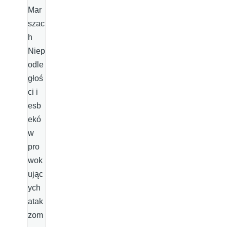
Mar
szac
h
Niep
odle
głoś
ci i
esb
ekó
w
pro
wok
ując
ych
atak
zom