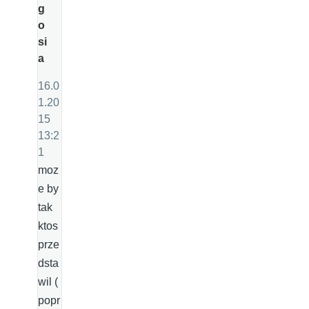
g
o
si
a
16.0
1.20
15
13:2
1
moz
e by
tak
ktos
prze
dsta
wil (
popr