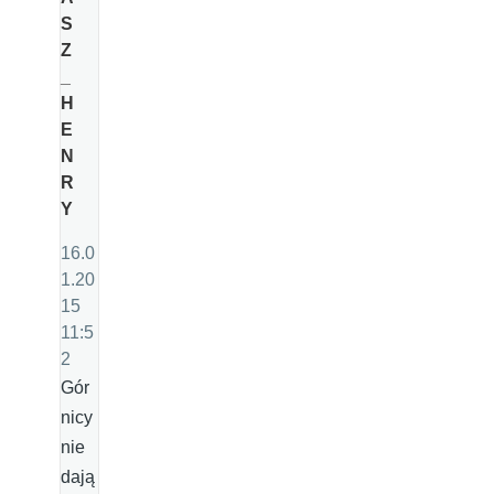
S
Z
_
H
E
N
R
Y
16.0
1.20
15
11:5
2
Gór
nicy
nie
dają