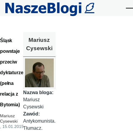
Przejdź do treści
Me
Mariusz
Śląsk
Cysewski
powstaje
przeciw
dyktaturze!
(pełna
Nazwa bloga:
relacja z
Mariusz
Bytomia)
Cysewski
Zawód:
Mariusz
Antykomunista.
Cysewski
, 15.01.2015
Tłumacz.