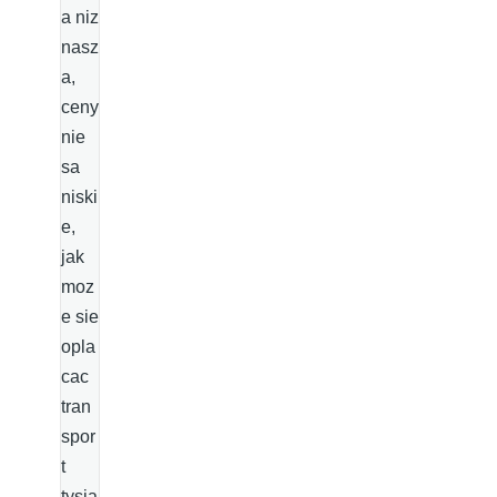
a niz
nasz
a,
ceny
nie
sa
niski
e,
jak
moz
e sie
opla
cac
tran
spor
t
tysia