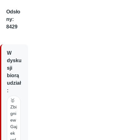
Odsło
ny:
8429
W
dysku
sji
biorą
udział
:
🥇
Zbi
gni
ew
Gaj
ek
vel