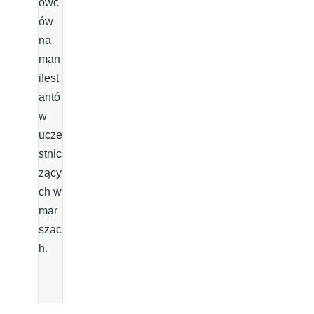
owc
ów
na
man
ifest
antó
w
ucze
stnic
zący
ch w
mar
szac
h.