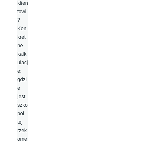
klien
towi
?
Kon
kret
ne
kalk
ulacj
e:
gdzi
e
jest
szko
pol
tej
rzek
ome