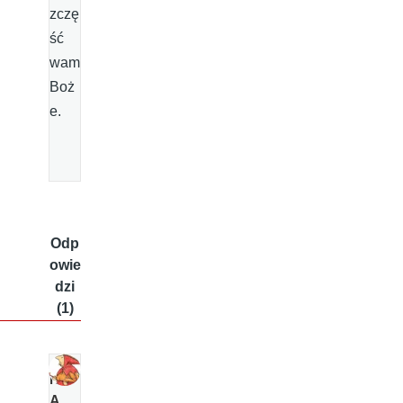
zczę
ść
wam
Boż
e.
Odp
owie
dzi
(1)
N
A