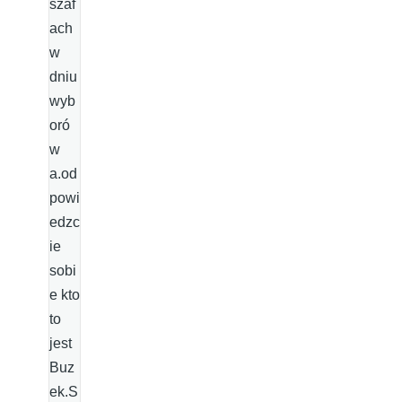
szaf
ach
w
dniu
wyb
oró
w
a.od
powi
edzc
ie
sobi
e kto
to
jest
Buz
ek.S