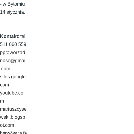
- w Bytomiu
14 stycznia.
Kontakt
: tel.
511 060 559
ppraworzad
nosc@gmail
.com
sites.google.
com
youtube.co
m
mariuszcyse
wski.blogsp
ot.com
http://www.fa