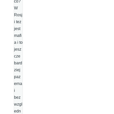
co?
W
Rosj
i tez
jest
mafi
a i to
jesz
cze
bard
ziej
paz
erna
i
bez
wzgl
edn