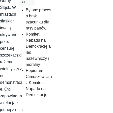
Górny
ra
Śląsk. W
Bytom: proces
miastach
o brak
śląskich
szacunku dla
trwają
rasy panów III
Komitet
ukrywane
Napadu na
przez
Demokrację a
cenzurę i
ład
szczekaczki
nazewniczy i
reżimu
moralny
wielotysięcz
Popieram
ne
Cimoszewicza
demonstracj
z Komitetu
Napadu na
e. Oto
Demokrację!
zapowiadan
a relacja z
jednej z nich