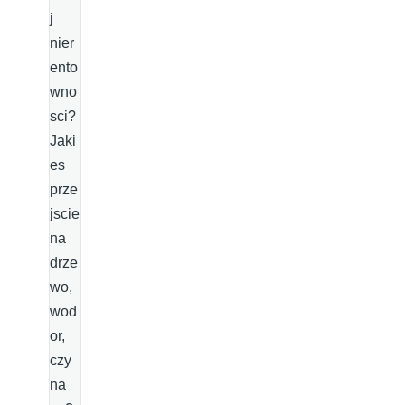
j
nier
ento
wno
sci?
Jaki
es
prze
jscie
na
drze
wo,
wod
or,
czy
na