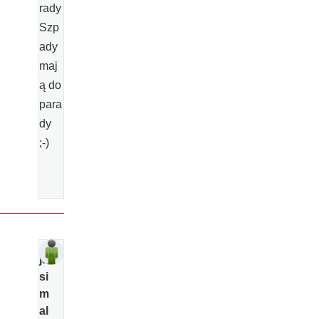
rady
Szp
ady
maj
ą do
para
dy
;-)
ja
si
m
al