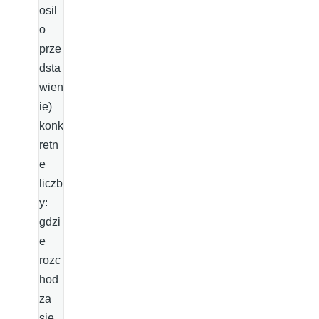
osil
o
prze
dsta
wien
ie)
konk
retn
e
liczb
y:
gdzi
e
rozc
hod
za
sie