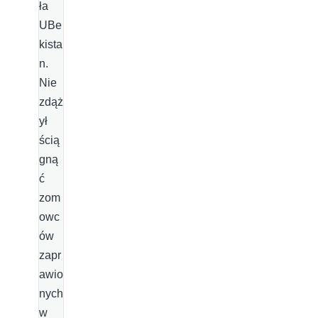
ła
UBe
kista
n.
Nie
zdąż
ył
ścią
gną
ć
zom
owc
ów
zapr
awio
nych
w