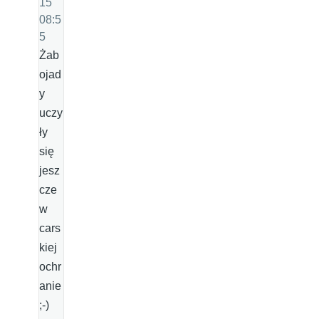
15
08:5
5
Żab
ojad
y
uczy
ły
się
jesz
cze
w
cars
kiej
ochr
anie
;-)