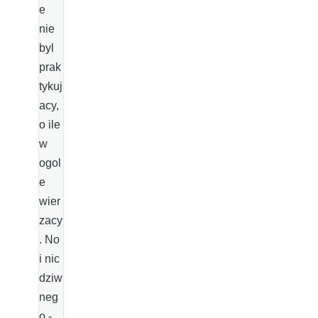
e
nie
byl
prak
tykuj
acy,
o ile
w
ogol
e
wier
zacy
. No
i nic
dziw
neg
o -