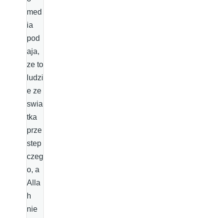
med
ia
pod
aja,
ze to
ludzi
e ze
swia
tka
prze
step
czeg
o, a
Alla
h
nie