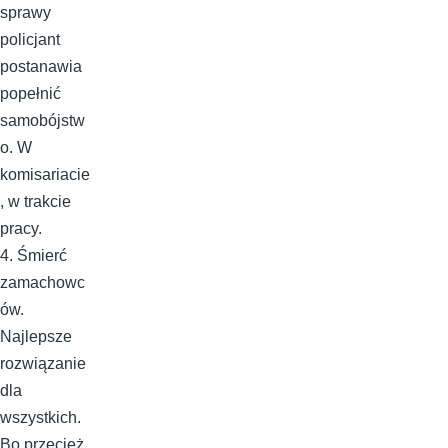
sprawy
policjant
postanawia
popełnić
samobójstw
o. W
komisariacie
, w trakcie
pracy.
4. Śmierć
zamachowc
ów.
Najlepsze
rozwiązanie
dla
wszystkich.
Bo przecież