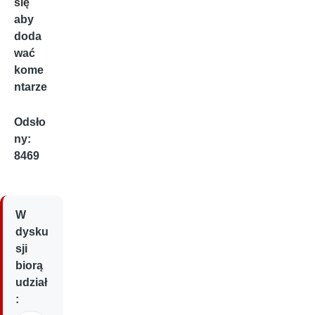
się
aby
doda
wać
kome
ntarze
Odsło
ny:
8469
W
dysku
sji
biorą
udział
: