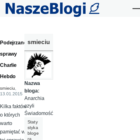
Przejdź do treści
Me
smieciu
Podejrzane
sprawy
Charlie
Hebdo
Nazwa
smieciu
,
bloga:
13.01.2015
Anarchia
czyli
Kilka faktów
Świadomość
o których
Staty
warto
styka
pamiętać w
bloge
ra