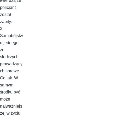
twierdzą że
policjant
został
zabity.
3.
Samobójstw
o jednego
ze
śledczych
prowadzący
ch sprawę.
Od tak. W
samym
środku być
może
najważniejs
zej w życiu