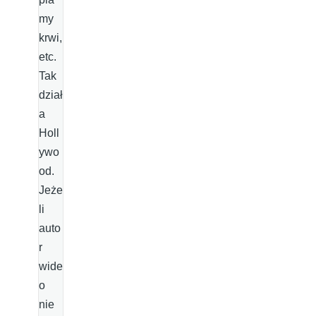
my
krwi,
etc.
Tak
dział
a
Holl
ywo
od.
Jeże
li
auto
r
wide
o
nie