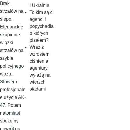
Brak
i Ukrainie
strzałów na
To kim są ci
ślepo.
agenci i
popychadła
Eleganckie
o których
skupienie
pisałem?
wiązki
Wraz z
strzałów na
wzrostem
szybie
ciśnienia
policyjnego
agentury
wozu.
wyłażą na
Słowem
wierzch
stadami
profesjonaln
e użycie AK-
47. Potem
natomiast
spokojny
powrót po