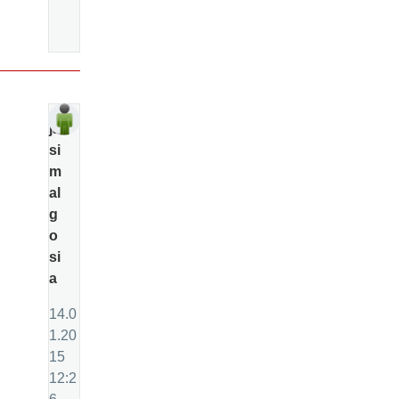
ja
si
m
al
g
o
si
a
14.0
1.20
15
12:2