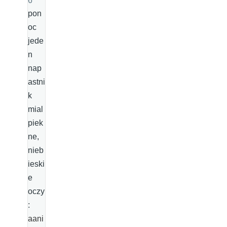
6
pon
oc
jede
n
nap
astni
k
mial
piek
ne,
nieb
ieski
e
oczy
:
aani