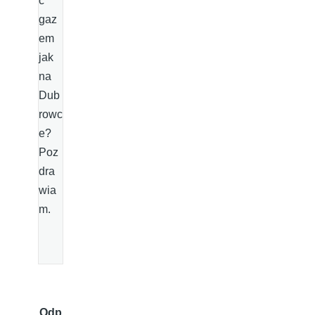
ć
gaz
em
jak
na
Dub
rowc
e?
Poz
dra
wia
m.
Odp