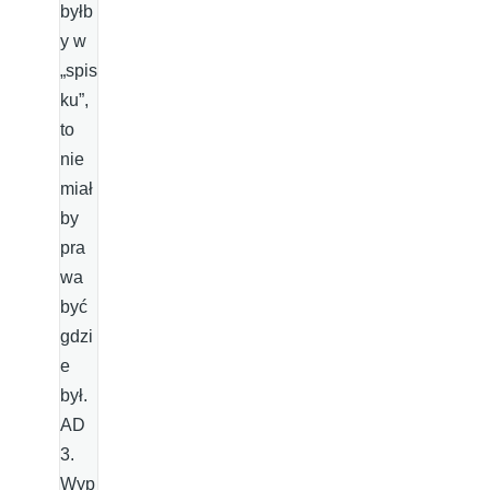
byłb
y w
„spis
ku”,
to
nie
miał
by
pra
wa
być
gdzi
e
był.
AD
3.
Wyp