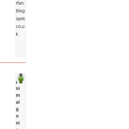
rfan.
blog
spot.
co.u
k
ja
si
m
al
g
o
si