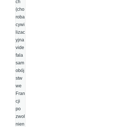
ch
(cho
roba
cywi
lizac
yjna
vide
fala
sam
obój
stw
we
Fran
cji
po
zwol
nien