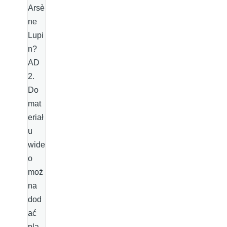
Arsè
ne
Lupi
n?
AD
2.
Do
mat
eriał
u
wide
o
moż
na
dod
ać
pla