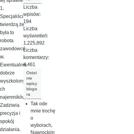
tej sprawie:
Liczba
1.
wpisów:
Specjaliści
194
twierdzą że
Liczba
była to
wyświetleń:
robota
1,225,892
zawodowcó
Liczba
w.
komentarzy:
4,461
Ewentualnie
Ostat
dobrze
nie
wyszkolony
wpisy
bloge
ch
ra
najemników.
Tak ode
Zadziwia
mnie trochę
precyzja i
o
spokój
wyborach,
działania.
Nawrockim