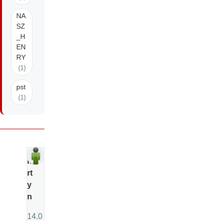
NA
SZ
_H
EN
RY
(1)
pst
(1)
ki
rt
y
n
14.0