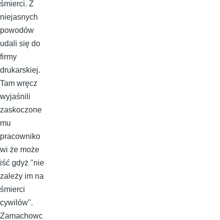
śmierci. Z
niejasnych
powodów
udali się do
firmy
drukarskiej.
Tam wręcz
wyjaśnili
zaskoczone
mu
pracowniko
wi że może
iść gdyż "nie
zależy im na
śmierci
cywilów".
Zamachowc