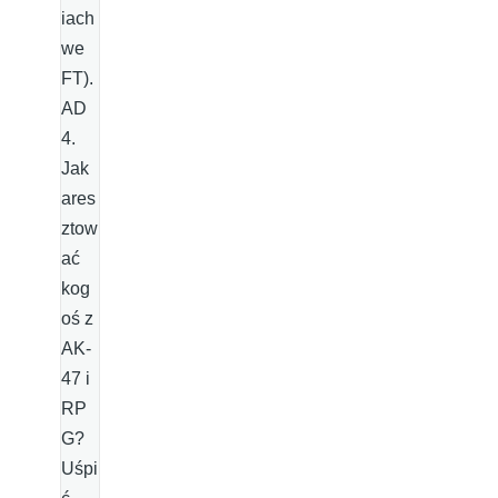
iach
we
FT).
AD
4.
Jak
ares
ztow
ać
kog
oś z
AK-
47 i
RP
G?
Uśpi