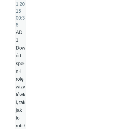
1.20
15
00:3
8
AD
1.
Dow
ód
speł
nił
rolę
wizy
tówk
i, tak
jak
to
robił