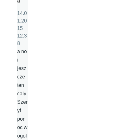
a
14.0
1.20
15
12:3
8
a no
i
jesz
cze
ten
caly
Szer
yf
pon
oc w
ogol