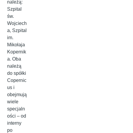
należą:
Szpital
św.
Wojciech
a, Szpital
im.
Mikołaja
Kopernik
a. Oba
należą
do spółki
Copernic
us i
obejmują
wiele
specjaln
ości – od
interny
po