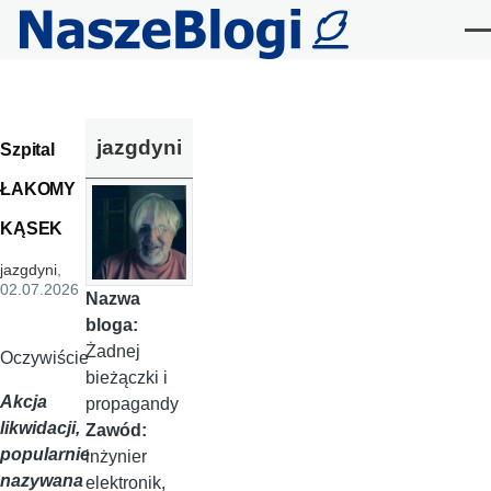
Przejdź do treści
Me
jazgdyni
Szpital
ŁAKOMY
KĄSEK
jazgdyni
,
02.07.2026
Nazwa
bloga:
Żadnej
Oczywiście
bieżączki i
Akcja
propagandy
likwidacji,
Zawód:
popularnie
inżynier
nazywana
elektronik,