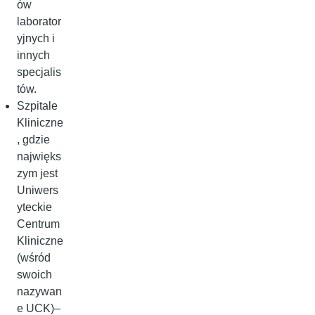
ów
laborator
yjnych i
innych
specjalis
tów.
Szpitale
Kliniczne
, gdzie
najwięks
zym jest
Uniwers
yteckie
Centrum
Kliniczne
(wśród
swoich
nazywan
e UCK)–