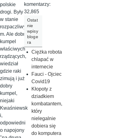
komentarzy:
polskie
32,865
drogi. Były
w stanie
Ostat
nie
rozpaczliwy
wpisy
m. Ale dobry
bloge
kumpel
ra
właściwych
Ciężka robota
rządzących,
chlapać w
wiedział
internecie
gdzie raki
Fauci - Ojciec
zimują i już
Covid19
dobry
Kłopoty z
kumpel,
dziadkiem
niejaki
kombatantem,
Kwaśniewsk
który
i,
nielegalnie
odpowiedni
dobiera się
o napojony
do komputera
"na drugą