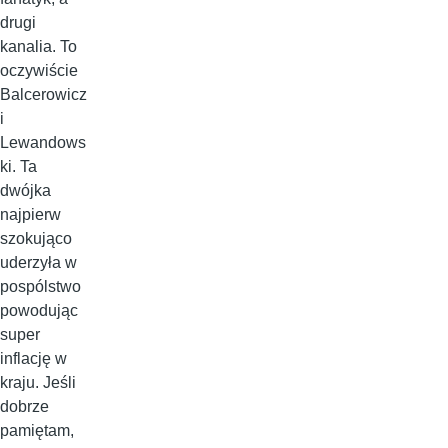
drugi
kanalia. To
oczywiście
Balcerowicz
i
Lewandows
ki. Ta
dwójka
najpierw
szokująco
uderzyła w
pospólstwo
powodując
super
inflację w
kraju. Jeśli
dobrze
pamiętam,