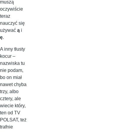
muszą
oczywiście
teraz
nauczyć się
używać
ą
i
ę
.
A inny tłusty
kocur –
nazwiska tu
nie podam,
bo on miał
nawet chyba
trzy, albo
cztery, ale
wiecie który,
ten od TV
POLSAT, też
trafnie