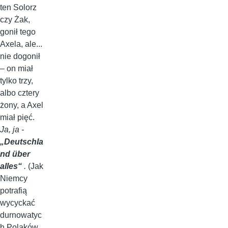
ten Solorz
czy Żak,
gonił tego
Axela, ale...
nie dogonił
– on miał
tylko trzy,
albo cztery
żony, a Axel
miał pięć.
Ja, ja -
„Deutschla
nd über
alles“
.
(Jak
Niemcy
potrafią
wycyckać
durnowatyc
h Polaków