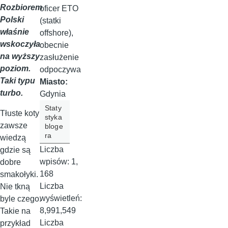
Rozbiorem
oficer ETO
Polski
(statki
właśnie
offshore),
wskoczyła
obecnie
na wyższy
zasłużenie
poziom.
odpoczywa
Taki typu
Miasto:
turbo.
Gdynia
Staty
Tłuste koty
styka
zawsze
bloge
ra
wiedzą
Liczba
gdzie są
wpisów:
1,
dobre
168
smakołyki.
Liczba
Nie tkną
wyświetleń:
byle czego.
8,991,549
Takie na
Liczba
przykład