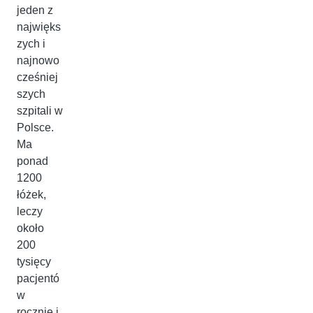
jeden z
najwięks
zych i
najnowo
cześniej
szych
szpitali w
Polsce.
Ma
ponad
1200
łóżek,
leczy
około
200
tysięcy
pacjentó
w
rocznie i