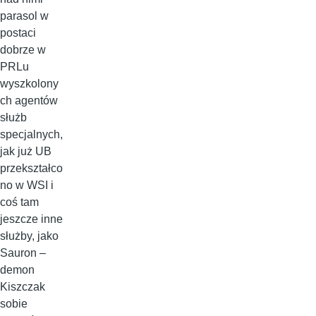
parasol w
postaci
dobrze w
PRLu
wyszkolony
ch agentów
służb
specjalnych,
jak już UB
przekształco
no w WSI i
coś tam
jeszcze inne
służby, jako
Sauron –
demon
Kiszczak
sobie