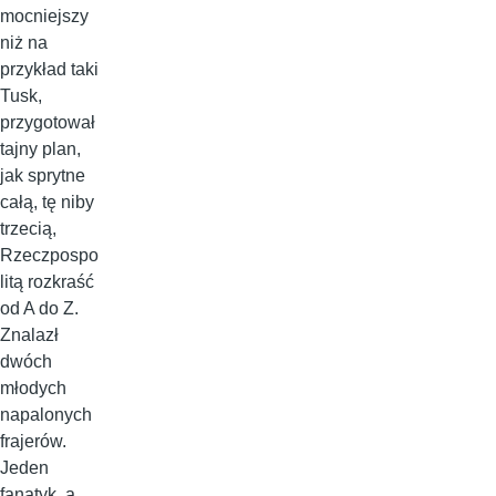
mocniejszy
niż na
przykład taki
Tusk,
przygotował
tajny plan,
jak sprytne
całą, tę niby
trzecią,
Rzeczpospo
litą rozkraść
od A do Z.
Znalazł
dwóch
młodych
napalonych
frajerów.
Jeden
fanatyk, a