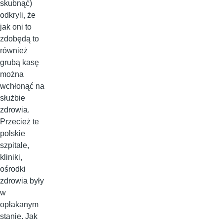
skubnąć)
odkryli, że
jak oni to
zdobędą to
również
grubą kasę
można
wchłonąć na
służbie
zdrowia.
Przecież te
polskie
szpitale,
kliniki,
ośrodki
zdrowia były
w
opłakanym
stanie. Jak