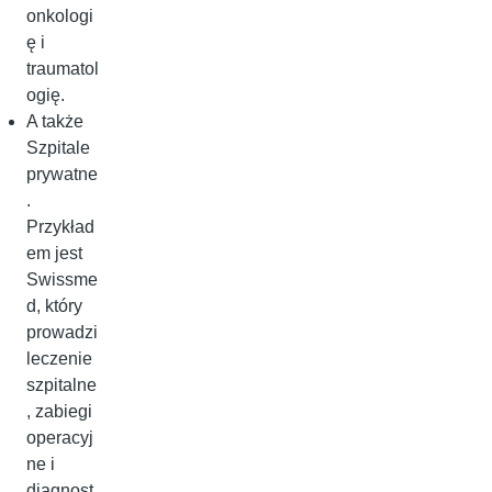
onkologi
ę i
traumatol
ogię.
A także
Szpitale
prywatne
.
Przykład
em jest
Swissme
d, który
prowadzi
leczenie
szpitalne
, zabiegi
operacyj
ne i
diagnost