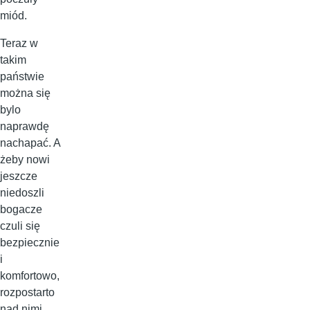
miód.
Teraz w
takim
państwie
można się
bylo
naprawdę
nachapać. A
żeby nowi
jeszcze
niedoszli
bogacze
czuli się
bezpiecznie
i
komfortowo,
rozpostarto
nad nimi