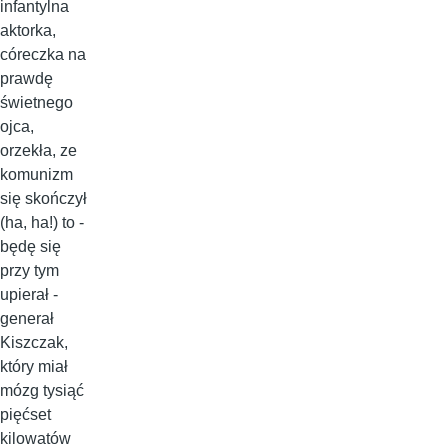
infantylna
aktorka,
córeczka na
prawdę
świetnego
ojca,
orzekła, ze
komunizm
się skończył
(ha, ha!) to -
będę się
przy tym
upierał -
generał
Kiszczak,
który miał
mózg tysiąć
pięćset
kilowatów