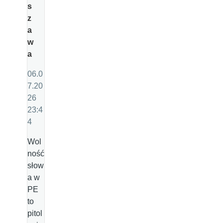
s
z
a
w
a
06.0
7.20
26
23:4
4
Wol
ność
słow
a w
PE
to
pitol