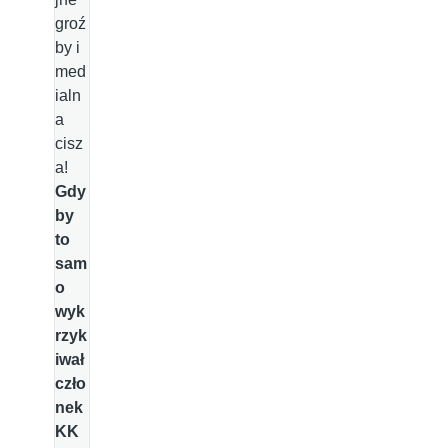
groź
by i
med
ialn
a
cisz
a!
Gdy
by
to
sam
o
wyk
rzyk
iwał
czło
nek
KK