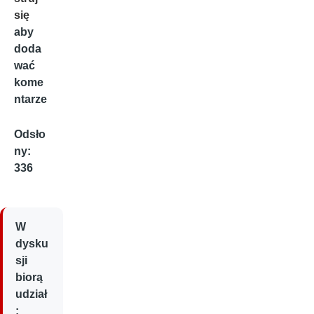
się
aby
doda
wać
kome
ntarze
Odsło
ny:
336
W
dysku
sji
biorą
udział
: