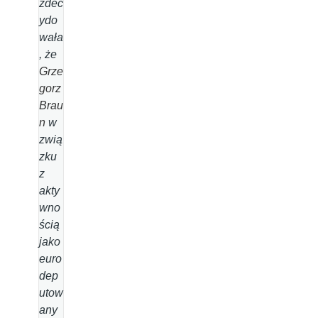
zdec
ydo
wała
, że
Grze
gorz
Brau
n
w
zwią
zku
z
akty
wno
ścią
jako
euro
dep
utow
any