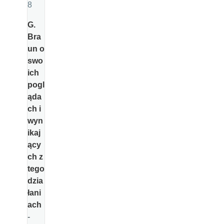
8
G.
Bra
un o
swo
ich
pogl
ąda
ch i
wyn
ikaj
ący
ch z
tego
dzia
łani
ach
-