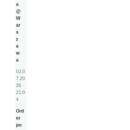
a
@
W
ar
s
z
a
w
a
02.0
7.20
26
21:0
4
Ord
er
po