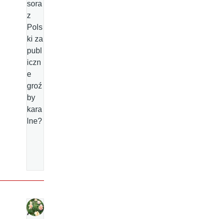
sora
z
Pols
ki za
publ
iczn
e
groź
by
kara
lne?
Al