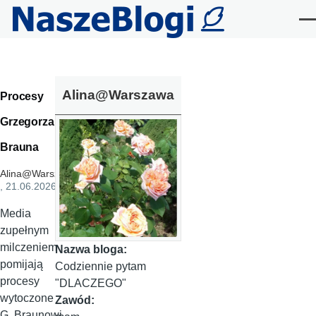
Przejdź do treści
Me
Alina@Warszawa
Procesy
Grzegorza
Brauna
Alina@Warszawa
, 21.06.2026
Media
zupełnym
milczeniem
Nazwa bloga:
pomijają
Codziennie pytam
procesy
"DLACZEGO"
wytoczone
Zawód:
G. Braunowi