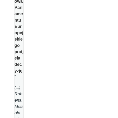
owa
Parl
ame
ntu
Eur
opej
skie
go
podj
ęła
dec
yzję
"
(...)
Rob
erta
Mets
ola