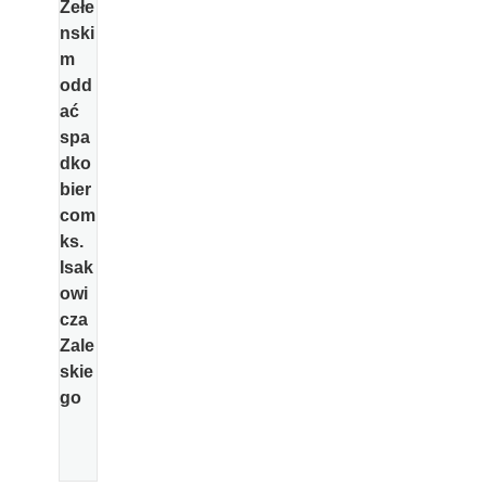
Zełe
nski
m
odd
ać
spa
dko
bier
com
ks.
Isak
owi
cza
Zale
skie
go