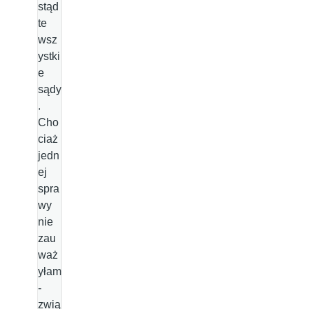
stąd
te
wsz
ystki
e
sądy
.
Cho
ciaż
jedn
ej
spra
wy
nie
zau
waż
yłam
-
zwią