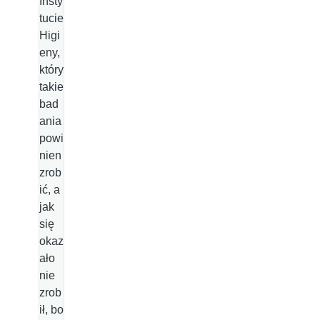
Insty
tucie
Higi
eny,
który
takie
bad
ania
powi
nien
zrob
ić, a
jak
się
okaz
ało
nie
zrob
ił, bo