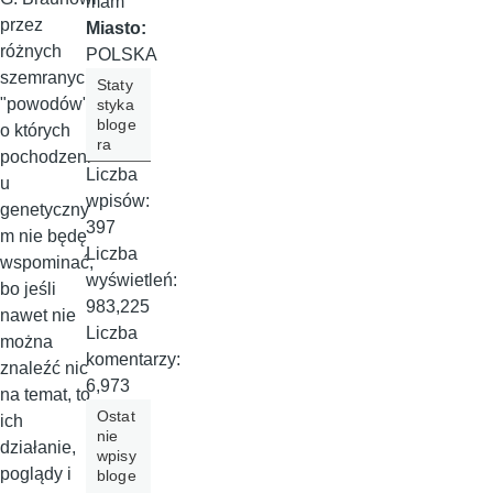
mam
przez
Miasto:
różnych
POLSKA
szemranych
Staty
"powodów",
styka
bloge
o których
ra
pochodzeni
Liczba
u
wpisów:
genetyczny
397
m nie będę
Liczba
wspominać,
wyświetleń:
bo jeśli
983,225
nawet nie
Liczba
można
komentarzy:
znaleźć nic
6,973
na temat, to
Ostat
ich
nie
działanie,
wpisy
poglądy i
bloge