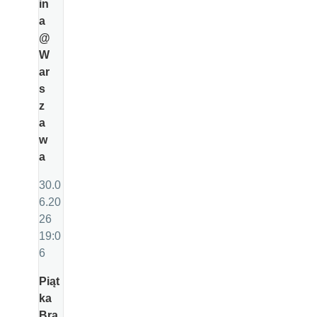
in
a
@
W
ar
s
z
a
w
a
30.0
6.20
26
19:0
6
Piąt
ka
Bra