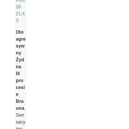
26
21:4
3
Oto
agre
syw
ny
Żyd
na
IX
pro
cesi
e
Bra
una
.
Sen
sacy
jne