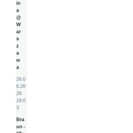
in
a
@
W
ar
s
z
a
w
a
26.0
6.20
26
16:0
3
Bra
un -