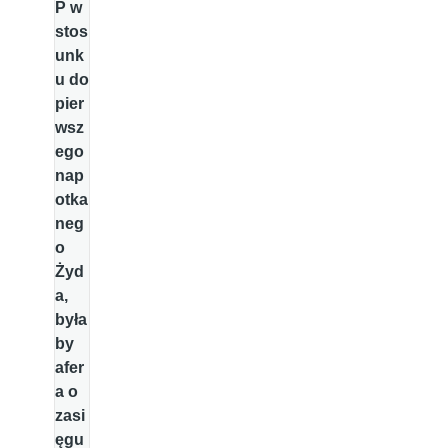
P w
stos
unk
u do
pier
wsz
ego
nap
otka
neg
o
Żyd
a,
była
by
afer
a o
zasi
ęgu