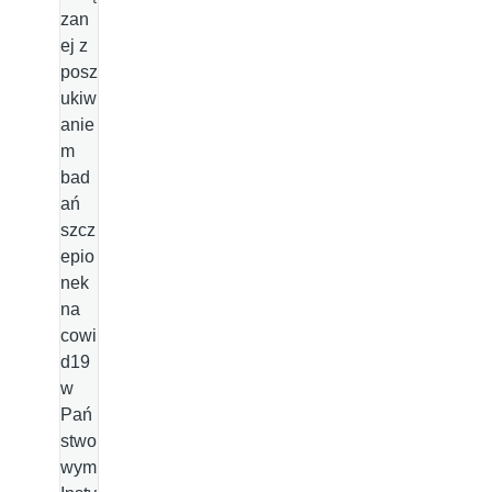
zan
ej z
posz
ukiw
anie
m
bad
ań
szcz
epio
nek
na
cowi
d19
w
Pań
stwo
wym