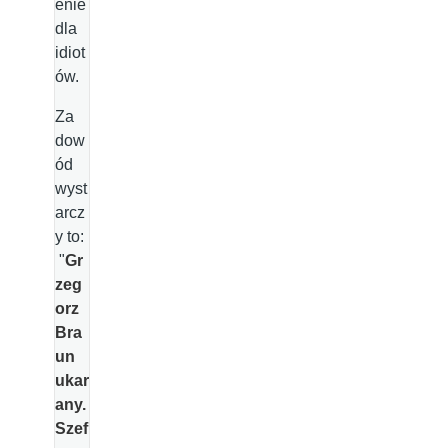
enie
dla
idiot
ów.
Za
dow
ód
wyst
arcz
y to:
"
Gr
zeg
orz
Bra
un
ukar
any.
Szef