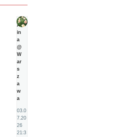
Al
in
a
@
W
ar
s
z
a
w
a
03.0
7.20
26
21:3