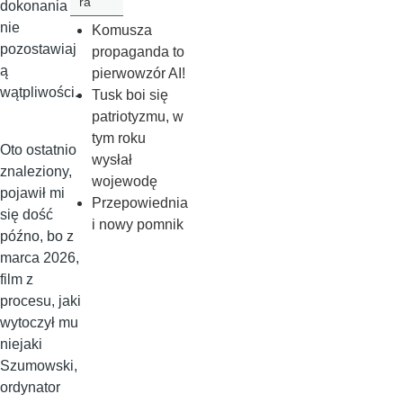
ra
dokonania
nie
Komusza
pozostawiaj
propaganda to
ą
pierwowzór AI!
wątpliwości.
Tusk boi się
patriotyzmu, w
tym roku
Oto ostatnio
wysłał
znaleziony,
wojewodę
pojawił mi
Przepowiednia
się dość
i nowy pomnik
późno, bo z
marca 2026,
film z
procesu, jaki
wytoczył mu
niejaki
Szumowski,
ordynator