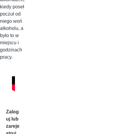
kiedy poseł
poczuł od
niego woń
alkoholu, a
było to w
miejscu i
godzinach
pracy.
Zalog
uj
lub
zareje
struj