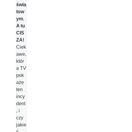
świa
tow
ym.
A tu
CIS
ZA!
Ciek
awe,
któr
a TV
pok
aże
ten
incy
dent
, i
czy
jakie
ś