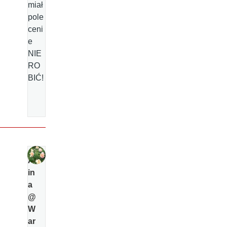
miał
pole
ceni
e
NIE
RO
BIĆ!
Al
in
a
@
W
ar