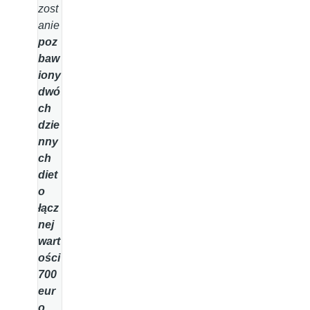
zost
anie
poz
baw
iony
dwó
ch
dzie
nny
ch
diet
o
łącz
nej
wart
ości
700
eur
o
.