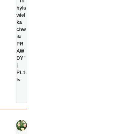
"To
była
wiel
ka
chw
ila
PR
AW
DY"
|
PL1.
tv
Al