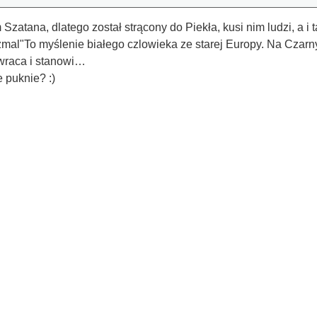
Szatana, dlatego został strącony do Piekła, kusi nim ludzi, a i t
zmal"To myślenie białego czlowieka ze starej Europy. Na Czarn
zwraca i stanowi…
e puknie? :)