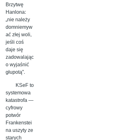
Brzytwę
Hanlona:
„nie należy
domniemyw
ać złej woli,
jeśli coś
daje się
zadowalając
o wyjaśnić
głupotą”.
KSeF to
systemowa
katastrofa —
cyfrowy
potwór
Frankenstei
na uszyty ze
starych