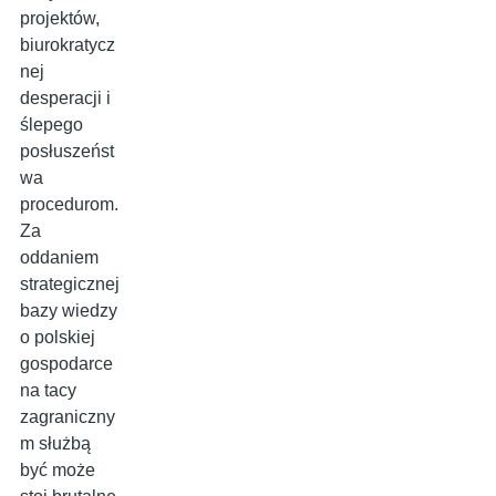
projektów,
biurokratycz
nej
desperacji i
ślepego
posłuszeńst
wa
procedurom.
Za
oddaniem
strategicznej
bazy wiedzy
o polskiej
gospodarce
na tacy
zagraniczny
m służbą
być może