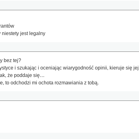
grantów
niestety jest legalny
 bez tej?
atystyce i szukając i oceniając wiarygodność opinii, kieruje si
tak, że poddaje się…
e, to odchodzi mi ochota rozmawiania z tobą.