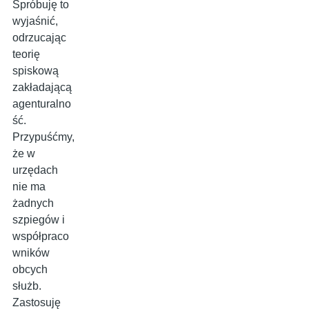
Spróbuję to
wyjaśnić,
odrzucając
teorię
spiskową
zakładającą
agenturalno
ść.
Przypuśćmy,
że w
urzędach
nie ma
żadnych
szpiegów i
współpraco
wników
obcych
służb.
Zastosuję