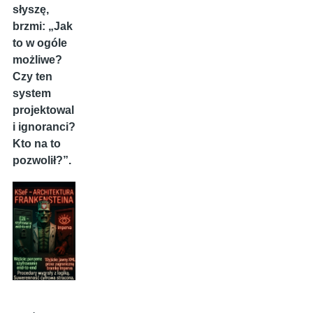
słyszę,
brzmi: „Jak
to w ogóle
możliwe?
Czy ten
system
projektowal
i ignoranci?
Kto na to
pozwolił?”.