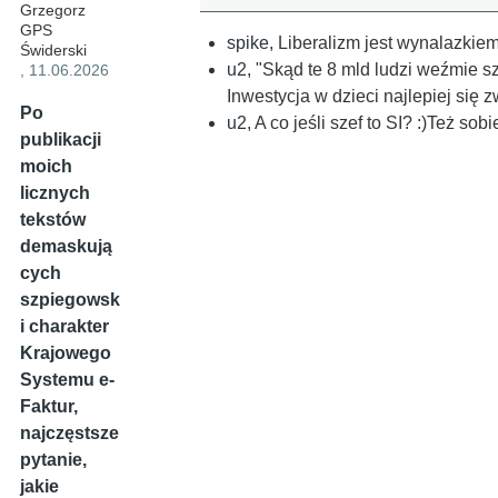
Grzegorz
GPS
spike
,
Liberalizm jest wynalazkiem 
Świderski
u2
,
"Skąd te 8 mld ludzi weźmie s
, 11.06.2026
Inwestycja w dzieci najlepiej się 
Po
u2
,
A co jeśli szef to SI? :)Też sobi
publikacji
moich
licznych
tekstów
demaskują
cych
szpiegowsk
i charakter
Krajowego
Systemu e-
Faktur,
najczęstsze
pytanie,
jakie