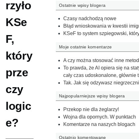
rzyło
Ostatnie wpisy blogera
KSe
Czasy nadchodzą nowe
Błąd wnioskowania w kwestii imi
KSeF to system szpiegowski, który 
F,
Moje ostatnie komentarze
który
A czy można stosować inne metody
To prawda, że AI opiera się na st
prze
cały czas udoskonalone, głównie 
Tak. Jak się odzywasz niegrzeczni
czy
Najpopularniejsze wpisy blogera
logic
Przekop nie dla żeglarzy!
Wojna dla opornych. W punktach
e?
Komentarze na naszych blogach
Ostatnio komentowane