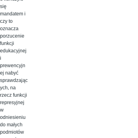
się
mandatem i
czy to
oznacza
porzucenie
funkcji
edukacyjnej
i
prewencyjn
ej nabyć
sprawdzając
ych, na
rzecz funkcji
represyjnej
w
odniesieniu
do małych
podmiotów