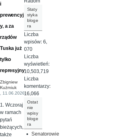
Radom
i
Staty
prewencyjn
styka
bloge
y, a za
ra
Liczba
rządów
wpisów:
6,
Tuska już
070
Liczba
tylko
wyświetleń:
represyjny
10,503,719
Liczba
Zbigniew
komentarzy:
Kuźmiuk
, 11.06.2026
16,066
Ostat
1. Wczoraj
nie
w ramach
wpisy
bloge
pytań
ra
bieżących, a
Senatorowie
także