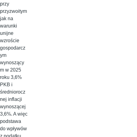
przy
przyzwoitym
jak na
warunki
unijne
wzroście
gospodarcz
ym
wynoszący
m w 2025
roku 3,6%
PKB i
średniorocz
nej inflacji
wynoszącej
3,6%. A więc
podstawa
do wpływów
z podatku