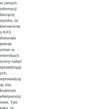
w ramach
informacji
bieżącej
wynika, że
kierownictw
o KAS
dokonało
jednak
zmian w
miernikach
oceny nabyć
sprawdzając
ych,
wprowadzaj
ąc tzw.
kryterium
efektywnośc
iowe. Tyle
tylko ,że