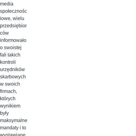
media
społecznośc
iowe, wielu
przedsiębior
ców
informowało
o swoistej
fali takich
kontroli
urzędników
skarbowych
w swoich
firmach,
których
wynikiem
były
maksymalne
mandaty i to
wystawiane