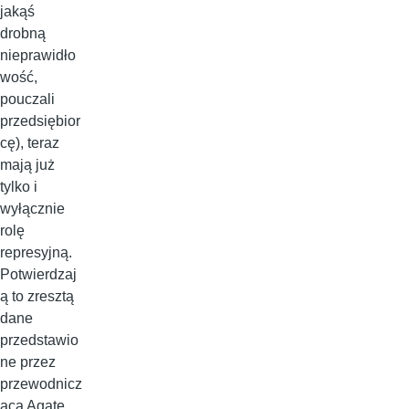
jakąś
drobną
nieprawidło
wość,
pouczali
przedsiębior
cę), teraz
mają już
tylko i
wyłącznie
rolę
represyjną.
Potwierdzaj
ą to zresztą
dane
przedstawio
ne przez
przewodnicz
ącą Agatę