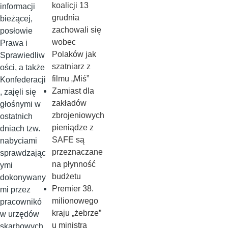
koalicji 13
informacji
grudnia
bieżącej,
zachowali się
posłowie
wobec
Prawa i
Polaków jak
Sprawiedliw
szatniarz z
ości, a także
filmu „Miś”
Konfederacji
Zamiast dla
, zajęli się
zakładów
głośnymi w
zbrojeniowych
ostatnich
pieniądze z
dniach tzw.
SAFE są
nabyciami
przeznaczane
sprawdzając
na płynność
ymi
budżetu
dokonywany
Premier 38.
mi przez
milionowego
pracownikó
kraju „żebrze”
w urzędów
u ministra
skarbowych