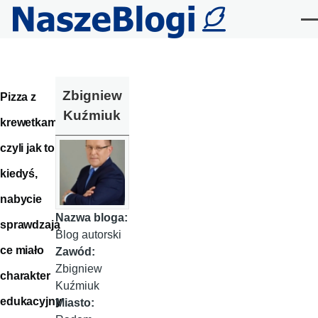
Przejdź do treści
Me
Zbigniew
Pizza z
Kuźmiuk
krewetkami,
czyli jak to
kiedyś,
nabycie
Nazwa bloga:
sprawdzają
Blog autorski
ce miało
Zawód:
Zbigniew
charakter
Kuźmiuk
edukacyjny
Miasto: