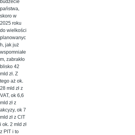
budżecie
państwa,
skoro w
2025 roku
do wielkości
planowanyc
h, jak już
wspomniałe
m, zabrakło
blisko 42
mld zł. Z
tego aż ok.
28 mld zł z
VAT, ok 6,6
mld zł z
akcyzy, ok 7
mld zł z CIT
i ok. 2 mld zł
z PIT i to