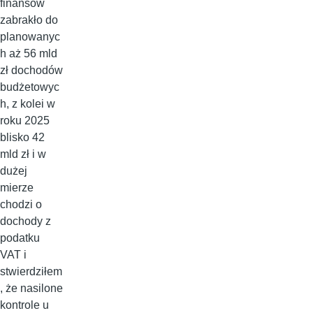
finansów
zabrakło do
planowanyc
h aż 56 mld
zł dochodów
budżetowyc
h, z kolei w
roku 2025
blisko 42
mld zł i w
dużej
mierze
chodzi o
dochody z
podatku
VAT i
stwierdziłem
, że nasilone
kontrole u