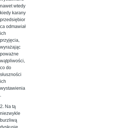
nawet wtedy
kiedy karany
przedsiębior
ca odmawiał
ich
przyjęcia,
wyrażając
poważne
wątpliwości,
co do
słuszności
ich
wystawienia
.
2. Na tą
niezwykle
burzliwą
dyskusję