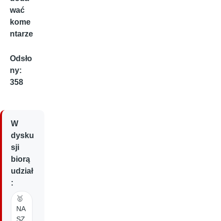
wać
kome
ntarze
Odsło
ny:
358
W
dysku
sji
biorą
udział
:
🥇
NA
SZ