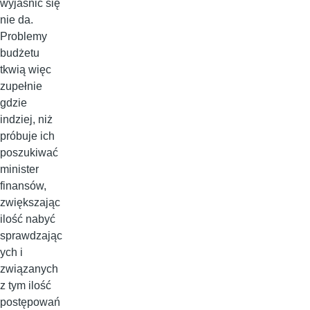
wyjaśnić się
nie da.
Problemy
budżetu
tkwią więc
zupełnie
gdzie
indziej, niż
próbuje ich
poszukiwać
minister
finansów,
zwiększając
ilość nabyć
sprawdzając
ych i
związanych
z tym ilość
postępowań