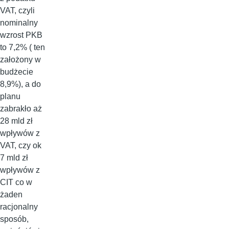
VAT, czyli
nominalny
wzrost PKB
to 7,2% ( ten
założony w
budżecie
8,9%), a do
planu
zabrakło aż
28 mld zł
wpływów z
VAT, czy ok
7 mld zł
wpływów z
CIT co w
żaden
racjonalny
sposób,