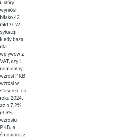
i, który
wyniósł
blisko 42
mld zł. W
sytuacji
kiedy baza
dla
wpływów z
VAT, czyli
nominalny
wzrost PKB,
wzrósł w
stosunku do
roku 2024,
aż o 7,2%
(3,6%
wzrostu
PKB, a
średniorocz