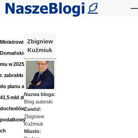
Przejdź do treści
Me
Zbigniew
Ministrowi
Kuźmiuk
Domańskie
mu w 2025
r. zabrakło
do planu aż
Nazwa bloga:
41,5 mld zł
Blog autorski
dochodów
Zawód:
Zbigniew
podatkowy
Kuźmiuk
ch
Miasto: