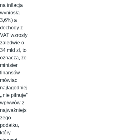
na inflacja
wyniosła
3,6%) a
dochody z
VAT wzrosły
zaledwie o
34 mld zł, to
oznacza, że
minister
finansów
mówiąc
najłagodniej
„ nie pilnuje”
wpływów z
najważniejs
zego
podatku,
który