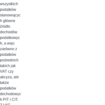
wszystkich
podatków
stanowiącyc
h główne
źródło
dochodów
podatkowyc
h, a więc
zarówno z
podatków
pośrednich
takich jak
VAT czy
akcyza, ale
także
podatków
dochodowyc
h PIT i CIT.