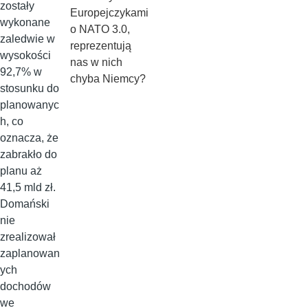
zostały
Europejczykami
wykonane
o NATO 3.0,
zaledwie w
reprezentują
wysokości
nas w nich
92,7% w
chyba Niemcy?
stosunku do
planowanyc
h, co
oznacza, że
zabrakło do
planu aż
41,5 mld zł.
Domański
nie
zrealizował
zaplanowan
ych
dochodów
we