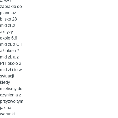
Z VAT
zabrakło do
planu aż
blisko 28
mld zł ,z
akcyzy
około 6,6
mld zł, z CIT
aż około 7
mld zł, a z
PIT około 2
mld zł i to w
sytuacji
kiedy
mieliśmy do
czynienia z
przyzwoitym
jak na
warunki