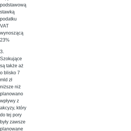
podstawową
stawką
podatku
VAT
wynoszącą
23%
3.
Szokujące
są także aż
o blisko 7
mld zł
niższe niż
planowano
wpływy z
akcyzy, który
do tej pory
były zawsze
planowane