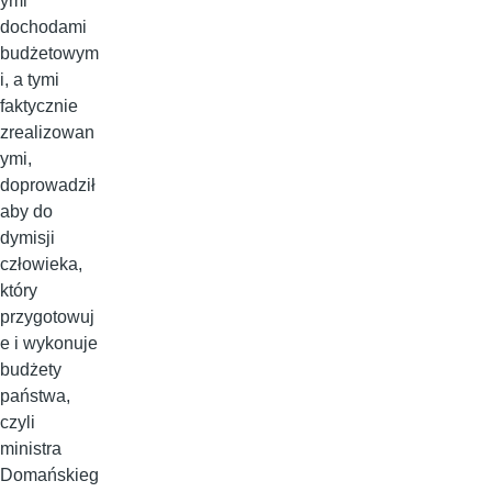
ymi
dochodami
budżetowym
i, a tymi
faktycznie
zrealizowan
ymi,
doprowadził
aby do
dymisji
człowieka,
który
przygotowuj
e i wykonuje
budżety
państwa,
czyli
ministra
Domańskieg