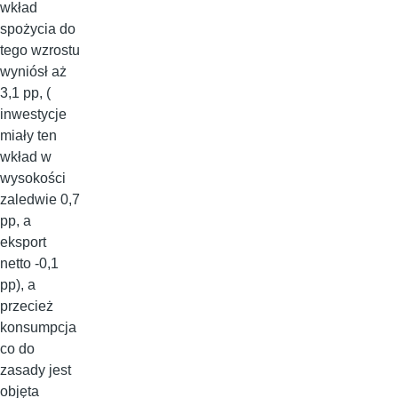
wkład
spożycia do
tego wzrostu
wyniósł aż
3,1 pp, (
inwestycje
miały ten
wkład w
wysokości
zaledwie 0,7
pp, a
eksport
netto -0,1
pp), a
przecież
konsumpcja
co do
zasady jest
objęta