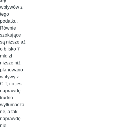
się
wpływów z
tego
podatku.
Równie
szokujące
są niższe aż
o blisko 7
mld zł
niższe niż
planowano
wpływy z
CIT, co jest
naprawdę
trudno
wytłumaczal
ne, a tak
naprawdę
nie