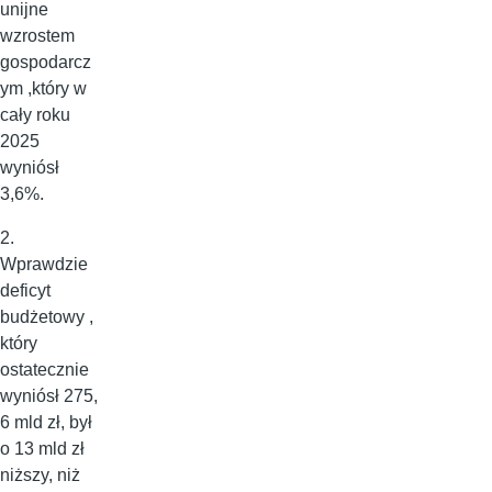
unijne
wzrostem
gospodarcz
ym ,który w
cały roku
2025
wyniósł
3,6%.
2.
Wprawdzie
deficyt
budżetowy ,
który
ostatecznie
wyniósł 275,
6 mld zł, był
o 13 mld zł
niższy, niż