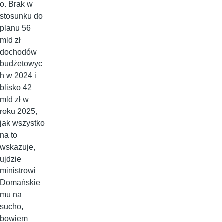
o. Brak w
stosunku do
planu 56
mld zł
dochodów
budżetowyc
h w 2024 i
blisko 42
mld zł w
roku 2025,
jak wszystko
na to
wskazuje,
ujdzie
ministrowi
Domańskie
mu na
sucho,
bowiem