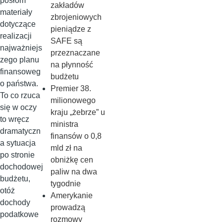
posłom
zakładów
materiały
zbrojeniowych
dotyczące
pieniądze z
realizacji
SAFE są
najważniejs
przeznaczane
zego planu
na płynność
finansoweg
budżetu
o państwa.
Premier 38.
To co rzuca
milionowego
się w oczy
kraju „żebrze” u
to wręcz
ministra
dramatyczn
finansów o 0,8
a sytuacja
mld zł na
po stronie
obniżkę cen
dochodowej
paliw na dwa
budżetu,
tygodnie
otóż
Amerykanie
dochody
prowadzą
podatkowe
rozmowy