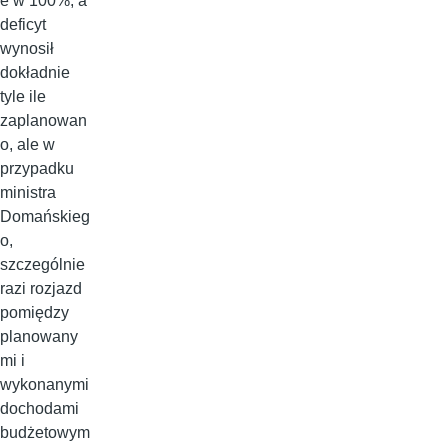
e w 100%, a
deficyt
wynosił
dokładnie
tyle ile
zaplanowan
o, ale w
przypadku
ministra
Domańskieg
o,
szczególnie
razi rozjazd
pomiędzy
planowany
mi i
wykonanymi
dochodami
budżetowym