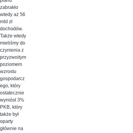
planu
zabrakło
wtedy aż 56
mld zł
dochodów.
Także wtedy
mieliśmy do
czynienia z
przyzwoitym
poziomem
wzrostu
gospodarcz
ego, który
ostatecznie
wyniósł 3%
PKB, który
także był
oparty
głównie na