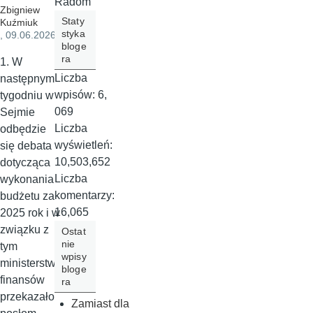
Radom
Zbigniew
Staty
Kuźmiuk
styka
, 09.06.2026
bloge
ra
1. W
Liczba
następnym
wpisów:
6,
tygodniu w
069
Sejmie
Liczba
odbędzie
wyświetleń:
się debata
10,503,652
dotycząca
Liczba
wykonania
komentarzy:
budżetu za
16,065
2025 rok i w
związku z
Ostat
nie
tym
wpisy
ministerstwo
bloge
finansów
ra
przekazało
Zamiast dla