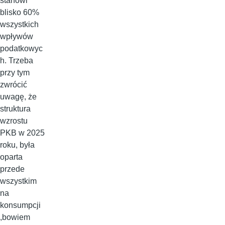
stanowi
blisko 60%
wszystkich
wpływów
podatkowyc
h. Trzeba
przy tym
zwrócić
uwagę, że
struktura
wzrostu
PKB w 2025
roku, była
oparta
przede
wszystkim
na
konsumpcji
,bowiem