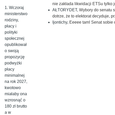
nie zakłada likwidacji ETSu tylko
1. Wczoraj
AŁTORYDET
,
Wybory do senatu są
ministerstwo
dotrze, że to elektorat decyduje, p
rodziny,
Ijontichy
,
Eeeee tam! Senat sobie 
płacy i
polityki
społecznej
opublikował
o swoją
propozycję
podwyżki
płacy
minimalnej
na rok 2027,
kwotowo
miałaby ona
wzrosnąć o
180 zł brutto
a w