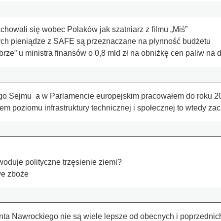
chowali się wobec Polaków jak szatniarz z filmu „Miś”
ych pieniądze z SAFE są przeznaczane na płynność budżetu
brze” u ministra finansów o 0,8 mld zł na obniżkę cen paliw na
iego Sejmu a w Parlamencie europejskim pracowałem do roku 2
m poziomu infrastruktury technicznej i społecznej to wtedy 
oduje polityczne trzęsienie ziemi?
we zboże
nta Nawrockiego nie są wiele lepsze od obecnych i poprzednich