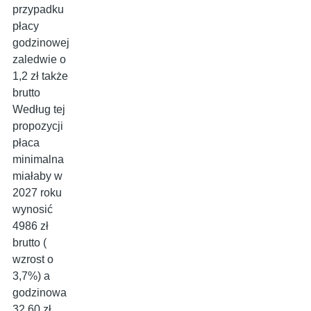
przypadku
płacy
godzinowej
zaledwie o
1,2 zł także
brutto
Według tej
propozycji
płaca
minimalna
miałaby w
2027 roku
wynosić
4986 zł
brutto (
wzrost o
3,7%) a
godzinowa
32,60 zł