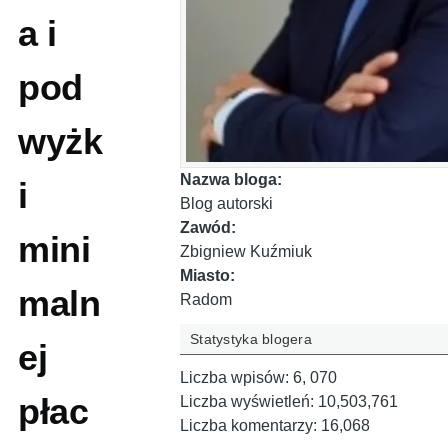
a i
pod
wyżk
Nazwa bloga:
i
Blog autorski
Zawód:
mini
Zbigniew Kuźmiuk
Miasto:
maln
Radom
Statystyka blogera
ej
Liczba wpisów:
6, 070
płac
Liczba wyświetleń:
10,503,761
Liczba komentarzy:
16,068