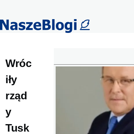
Przejdź do treści
Wróc
iły
rząd
y
Tusk