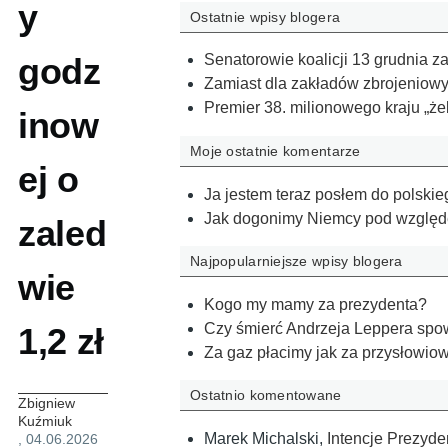
y
Ostatnie wpisy blogera
godz
Senatorowie koalicji 13 grudnia za
Zamiast dla zakładów zbrojeniow
Premier 38. milionowego kraju „że
inow
Moje ostatnie komentarze
ej o
Ja jestem teraz posłem do polsk
Jak dogonimy Niemcy pod względe
zaled
Najpopularniejsze wpisy blogera
wie
Kogo my mamy za prezydenta?
Czy śmierć Andrzeja Leppera spow
1,2 zł
Za gaz płacimy jak za przysłowio
Ostatnio komentowane
Zbigniew
Kuźmiuk
Marek Michalski
,
Intencje Prezyde
, 04.06.2026