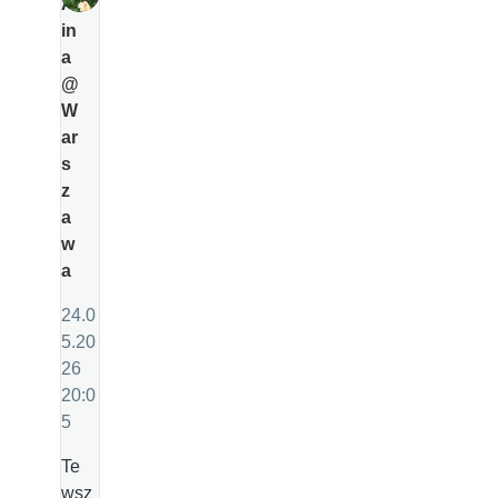
Al
in
a
@
W
ar
s
z
a
w
a
24.0
5.20
26
20:0
5
Te
wsz