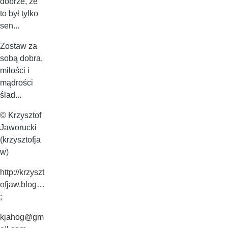
dobrze, że
to był tylko
sen...
Zostaw za
sobą dobra,
miłości i
mądrości
ślad...
© Krzysztof
Jaworucki
(krzysztofja
w)
http://krzyszt
ofjaw.blog…
;
kjahog@gm