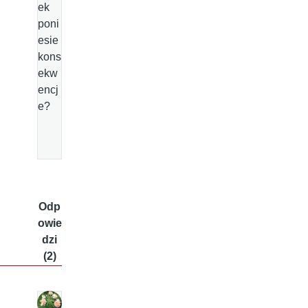
ek
poni
esie
kons
ekw
encj
e?
Odp
owie
dzi
(2)