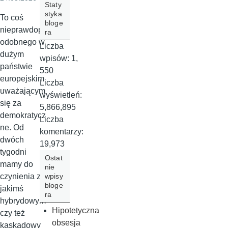
Staty
styka
To coś
bloge
nieprawdop
ra
odobnego w
Liczba
dużym
wpisów:
1,
państwie
550
europejskim
Liczba
uważającym
wyświetleń:
się za
5,866,895
demokratycz
Liczba
ne. Od
komentarzy:
dwóch
19,973
tygodni
Ostat
mamy do
nie
wpisy
czynienia z
bloge
jakimś
ra
hybrydowym
Hipotetyczna
czy też
obsesja
kaskadowy