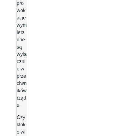
pro
wok
acje
wym
ierz
one
są
wyłą
czni
e w
prze
ciwn
ików
rząd
u.
Czy
ktok
olwi