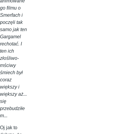
animowane
go filmu o
Smerfach i
poczęli tak
samo jak ten
Gargamel
rechotać. I
ten ich
złośliwo-
mściwy
śmiech był
coraz
większy i
większy aż...
się
przebudziłe
m...
Oj jak to