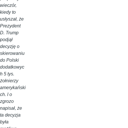
wieczór,
kiedy to
usłyszał, że
Prezydent
D. Trump
podjął
decyzję o
skierowaniu
do Polski
dodatkowyc
h 5 tys.
żołnierzy
amerykański
ch. I o
zgrozo
napisał, że
ta decyzja
była