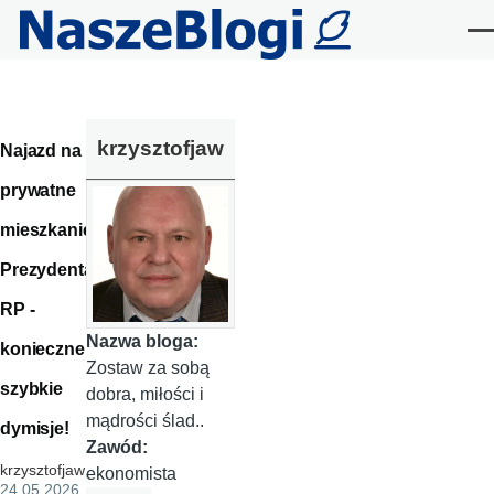
Przejdź do treści
Me
krzysztofjaw
Najazd na
prywatne
mieszkanie
Prezydenta
RP -
Nazwa bloga:
konieczne
Zostaw za sobą
szybkie
dobra, miłości i
mądrości ślad..
dymisje!
Zawód:
krzysztofjaw
,
ekonomista
24.05.2026