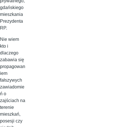
prywatnego,
gdańskiego
mieszkania
Prezydenta
RP.
Nie wiem
kto i
dlaczego
zabawia się
propagowan
iem
fałszywych
zawiadomie
ń o
zajściach na
terenie
mieszkań,
posesji czy