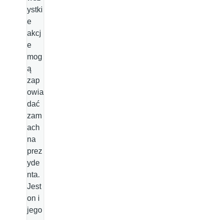
ystki
e
akcj
e
mog
ą
zap
owia
dać
zam
ach
na
prez
yde
nta.
Jest
on i
jego