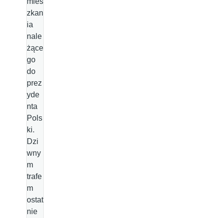
mies
zkan
ia
nale
żące
go
do
prez
yde
nta
Pols
ki.
Dzi
wny
m
trafe
m
ostat
nie