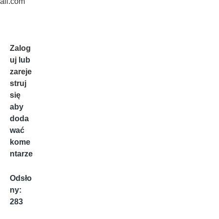
ail.com
Zalog
uj
lub
zareje
struj
się
aby
doda
wać
kome
ntarze
Odsło
ny:
283