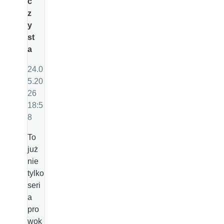
c
z
y
st
a
24.0
5.20
26
18:5
8
To
już
nie
tylko
seri
a
pro
wok