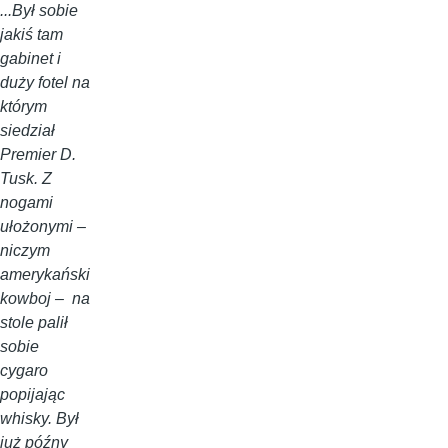
...Był sobie
jakiś tam
gabinet i
duży fotel na
którym
siedział
Premier D.
Tusk. Z
nogami
ułożonymi –
niczym
amerykański
kowboj – na
stole palił
sobie
cygaro
popijając
whisky. Był
już późny