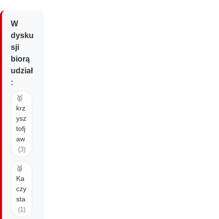
W
dysku
sji
biorą
udział
:
🥇
krz
ysz
tofj
aw
(3)
🥈
Ka
czy
sta
(1)