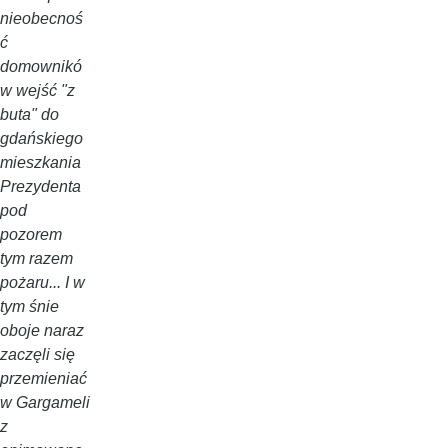
nieobecnoś
ć
domownikó
w wejść "z
buta" do
gdańskiego
mieszkania
Prezydenta
pod
pozorem
tym razem
pożaru... I w
tym śnie
oboje naraz
zaczęli się
przemieniać
w Gargameli
z