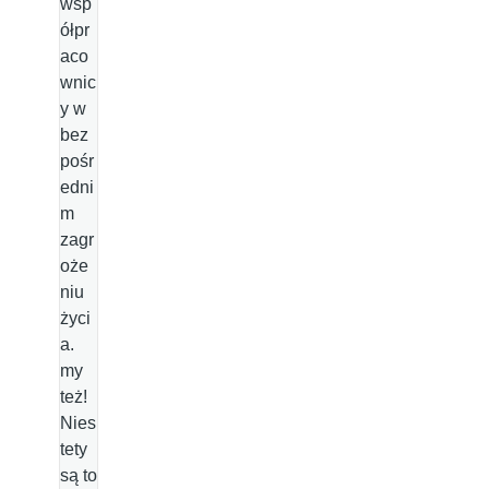
wsp
ółpr
aco
wnic
y w
bez
pośr
edni
m
zagr
oże
niu
życi
a.
my
też!
Nies
tety
są to