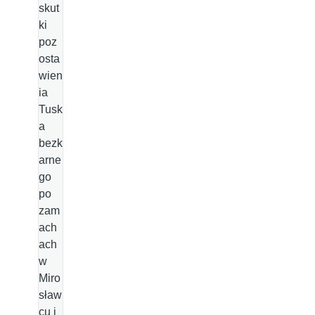
skut
ki
poz
osta
wien
ia
Tusk
a
bezk
arne
go
po
zam
ach
ach
w
Miro
sław
cu i