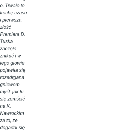
o. Trwało to
trochę czasu
i pierwsza
złość
Premiera D.
Tuska
zaczęła
znikać i w
jego głowie
pojawiła się
rozedrgana
gniewem
myśl: jak tu
się zemścić
na K.
Nawrockim
za to, że
dogadał się