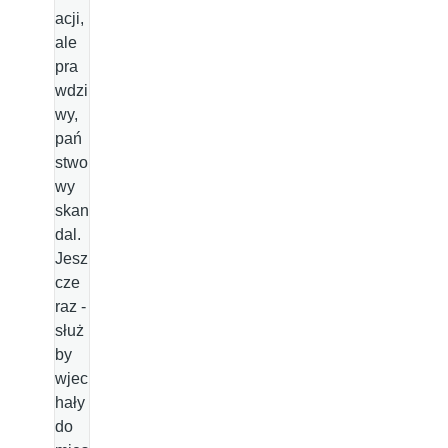
acji,
ale
pra
wdzi
wy,
pań
stwo
wy
skan
dal.
Jesz
cze
raz -
służ
by
wjec
hały
do