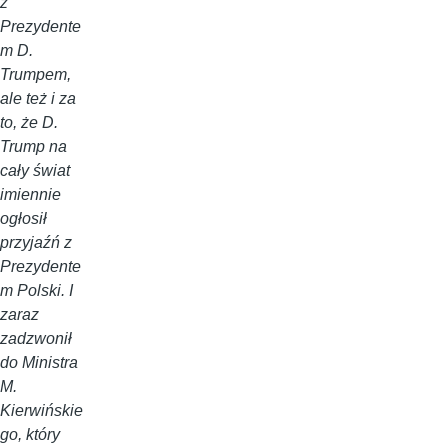
z
Prezydente
m D.
Trumpem,
ale też i za
to, że D.
Trump na
cały świat
imiennie
ogłosił
przyjaźń z
Prezydente
m Polski. I
zaraz
zadzwonił
do Ministra
M.
Kierwińskie
go, który