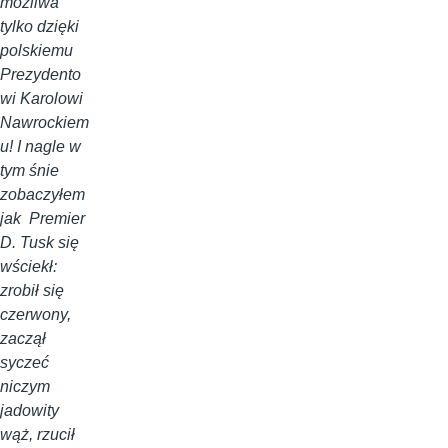
możliwa
tylko dzięki
polskiemu
Prezydento
wi Karolowi
Nawrockiem
u! I nagle w
tym śnie
zobaczyłem
jak Premier
D. Tusk się
wściekł:
zrobił się
czerwony,
zaczął
syczeć
niczym
jadowity
wąż, rzucił