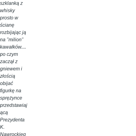
szklanką z
whisky
prosto w
ścianę
rozbijając ją
na "milion"
kawałków....
po czym
zaczął z
gniewem i
złością
obijać
figurkę na
sprężynce
przedstawiaj
ącą
Prezydenta
K.
Nawrockieg