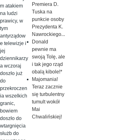
Premiera D.
m atakiem
Tuska na
na ludzi
punkcie osoby
prawicy, w
Prezydenta K.
tym
Nawrockiego...
antyrządow
Donald
e telewizje i
pewnie ma
jej
swoją Tolę, ale
dziennikarzy
i tak jego rząd
a wczoraj
obalą kibole!*
doszło już
Majomania!
do
Teraz zacznie
przekroczen
się turbulentny
ia wszelkich
tumult wokół
granic,
Mai
bowiem
Chwalińskiej!
doszło do
wtargnięcia
służb do