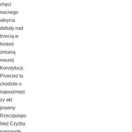
chęci
nocnego
ukrycia
debaty nad
trzecią w
historii
zmianą
naszej
Konstytucji.
Przecież tu
chodziło o
najważniejs
zy akt
prawny
Rzeczpospo
litej! Czyżby
naprawdę