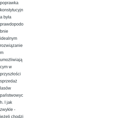
poprawka
konstytucyjn
a była
prawdopodo
bnie
idealnym
rozwiązanie
m
umożliwiają
cym w
przyszłości
sprzedaż
lasów
państwowyc
h. I jak
zwykle -
jeżeli chodzi