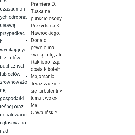
h w
Premiera D.
uzasadnion
Tuska na
ych odrębną
punkcie osoby
ustawą
Prezydenta K.
Nawrockiego...
przypadkac
Donald
h
pewnie ma
wynikającyc
swoją Tolę, ale
h z celów
i tak jego rząd
publicznych
obalą kibole!*
lub celów
Majomania!
zrównoważo
Teraz zacznie
nej
się turbulentny
tumult wokół
gospodarki
Mai
leśnej oraz
Chwalińskiej!
debatowano
i głosowano
nad