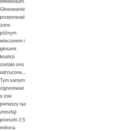
referendum.
Głosowanie
przeprowad
zono
późnym
wieczorem i
głosami
koalicji
zostało ono
odrzucone...
Tym samym
zignorowan
o (nie
pierwszy raz
zresztą)
przeszło 2,5
miliona