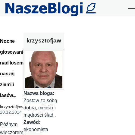
Przejdź do treści
Me
krzysztofjaw
Nocne
głosowania
nad losem
naszej
ziemi i
Nazwa bloga:
lasów...
Zostaw za sobą
krzysztofjaw
,
dobra, miłości i
20.12.2014
mądrości ślad..
Zawód:
Późnym
ekonomista
wieczorem i