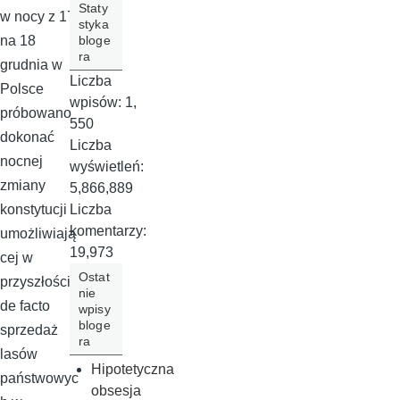
Staty
w nocy z 17
styka
bloge
na 18
ra
grudnia w
Liczba
Polsce
wpisów:
1,
próbowano
550
dokonać
Liczba
nocnej
wyświetleń:
zmiany
5,866,889
Liczba
konstytucji
komentarzy:
umożliwiają
19,973
cej w
Ostat
przyszłości
nie
de facto
wpisy
bloge
sprzedaż
ra
lasów
Hipotetyczna
państwowyc
obsesja