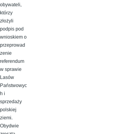
obywateli,
którzy
złożyli
podpis pod
wnioskiem o
przeprowad
zenie
referendum
w sprawie
Lasów
Państwowyc
h i
sprzedaży
polskiej
ziemi.
Obydwie
zresztą