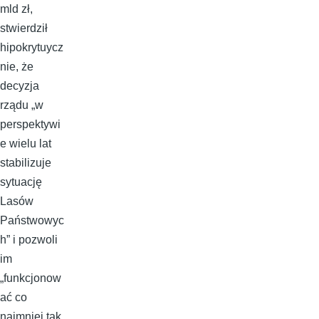
mld zł,
stwierdził
hipokrytuycz
nie, że
decyzja
rządu „w
perspektywi
e wielu lat
stabilizuje
sytuację
Lasów
Państwowyc
h” i pozwoli
im
„funkcjonow
ać co
najmniej tak