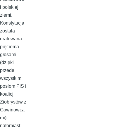
i polskiej
ziemi.
Konstytucja
została
uratowana
pięcioma
głosami
(dzięki
przede
wszystkim
posłom PiS i
koalicji
Ziobrystów z
Gowinowca
mi),
natomiast