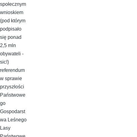
społecznym
wnioskiem
(pod którym
podpisało
się ponad
2,5 mln
obywateli -
sic!)
referendum
w sprawie
przyszłości
Państwowe
go
Gospodarst
wa Leśnego
Lasy
Państwowe