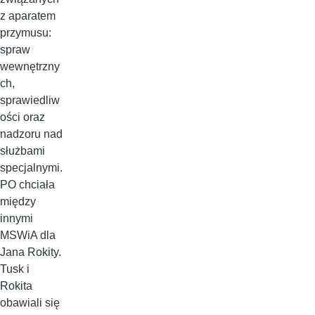
z aparatem
przymusu:
spraw
wewnętrzny
ch,
sprawiedliw
ości oraz
nadzoru nad
służbami
specjalnymi.
PO chciała
między
innymi
MSWiA dla
Jana Rokity.
Tusk i
Rokita
obawiali się