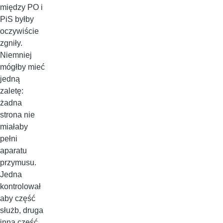
między PO i
PiS byłby
oczywiście
zgniły.
Niemniej
mógłby mieć
jedną
zaletę:
żadna
strona nie
miałaby
pełni
aparatu
przymusu.
Jedna
kontrolował
aby część
służb, druga
inną część.