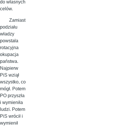
do własnych
celów.
Zamiast
podziału
władzy
powstała
rotacyjna
okupacja
państwa.
Najpierw
PiS wziął
wszystko, co
mógł. Potem
PO przyszła
i wymieniła
ludzi. Potem
PiS wrócił i
wymienił