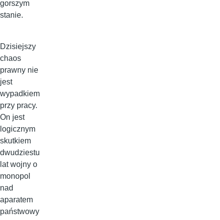
gorszym
stanie.
Dzisiejszy
chaos
prawny nie
jest
wypadkiem
przy pracy.
On jest
logicznym
skutkiem
dwudziestu
lat wojny o
monopol
nad
aparatem
państwowy