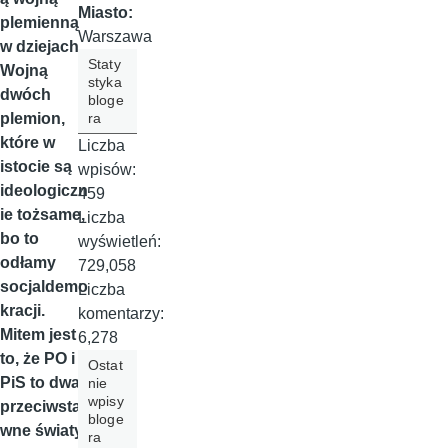
Miasto:
plemienną
Warszawa
w dziejach.
Staty
Wojną
styka
dwóch
bloge
ra
plemion,
które w
Liczba
istocie są
wpisów:
ideologiczn
459
ie tożsame,
Liczba
bo to
wyświetleń:
odłamy
729,058
socjaldemo
Liczba
kracji.
komentarzy:
Mitem jest
6,278
to, że PO i
Ostat
PiS to dwa
nie
wpisy
przeciwsta
bloge
wne światy.
ra