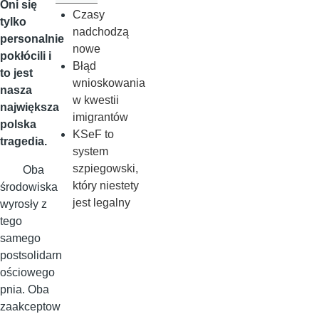
Oni się
Czasy
tylko
nadchodzą
personalnie
nowe
pokłócili i
Błąd
to jest
wnioskowania
nasza
w kwestii
największa
imigrantów
polska
KSeF to
tragedia.
system
szpiegowski,
Oba
który niestety
środowiska
jest legalny
wyrosły z
tego
samego
postsolidarn
ościowego
pnia. Oba
zaakceptow