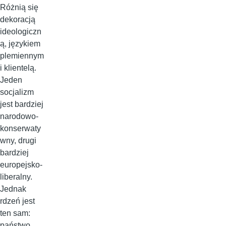
Różnią się
dekoracją
ideologiczn
ą, językiem
plemiennym
i klientelą.
Jeden
socjalizm
jest bardziej
narodowo-
konserwaty
wny, drugi
bardziej
europejsko-
liberalny.
Jednak
rdzeń jest
ten sam:
państwo