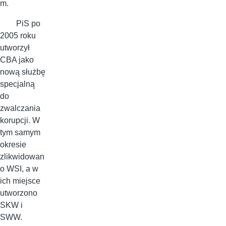
m.
PiS po
2005 roku
utworzył
CBA jako
nową służbę
specjalną
do
zwalczania
korupcji. W
tym samym
okresie
zlikwidowan
o WSI, a w
ich miejsce
utworzono
SKW i
SWW.