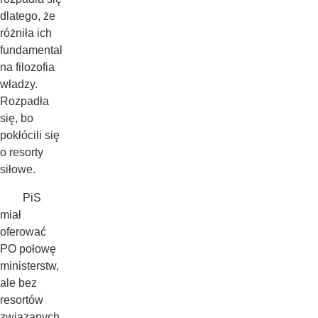
dlatego, że
różniła ich
fundamental
na filozofia
władzy.
Rozpadła
się, bo
pokłócili się
o resorty
siłowe.
PiS
miał
oferować
PO połowę
ministerstw,
ale bez
resortów
związanych