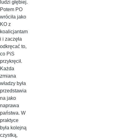
ludzi głębiej.
Potem PO
wróciła jako
KO z
koalicjantam
i i zaczęła
odkręcać to,
co PiS
przykręcił.
Każda
zmiana
władzy była
przedstawia
na jako
naprawa
państwa. W
praktyce
była kolejną
czystką,