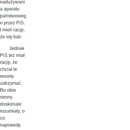
nadużywani
a aparatu
państwoweg
o przez PiS.
I mieli rację,
że się bali.
Jednak
PiS też miał
rację, że
chciał te
resorty
zatrzymać.
Bo obie
strony
doskonale
rozumiały, o
co
naprawdę