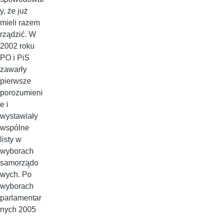
y, że już
mieli razem
rządzić. W
2002 roku
PO i PiS
zawarły
pierwsze
porozumieni
e i
wystawiały
wspólne
listy w
wyborach
samorządo
wych. Po
wyborach
parlamentar
nych 2005