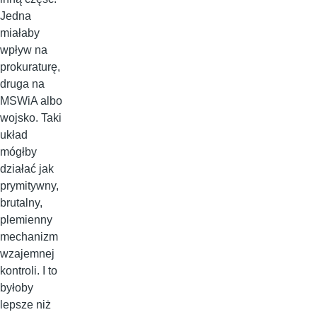
Jedna
miałaby
wpływ na
prokuraturę,
druga na
MSWiA albo
wojsko. Taki
układ
mógłby
działać jak
prymitywny,
brutalny,
plemienny
mechanizm
wzajemnej
kontroli. I to
byłoby
lepsze niż