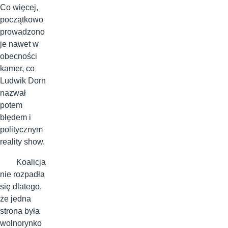
Co więcej,
początkowo
prowadzono
je nawet w
obecności
kamer, co
Ludwik Dorn
nazwał
potem
błędem i
politycznym
reality show.
Koalicja
nie rozpadła
się dlatego,
że jedna
strona była
wolnorynko