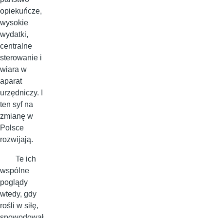
opiekuńcze,
wysokie
wydatki,
centralne
sterowanie i
wiara w
aparat
urzędniczy. I
ten syf na
zmianę w
Polsce
rozwijają.
Te ich
wspólne
poglądy
wtedy, gdy
rośli w siłę,
spowodował