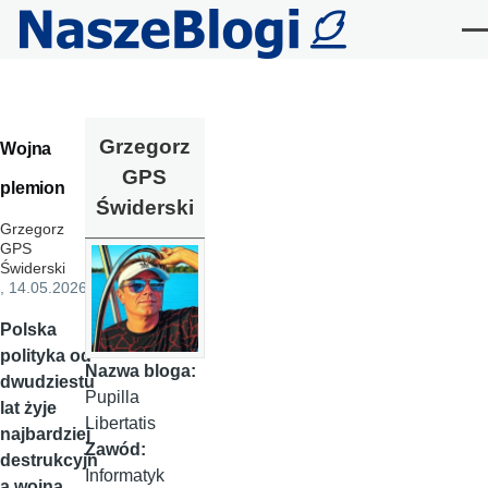
Przejdź do treści
Me
Grzegorz
Wojna
GPS
plemion
Świderski
Grzegorz
GPS
Świderski
, 14.05.2026
Polska
polityka od
Nazwa bloga:
dwudziestu
Pupilla
lat żyje
Libertatis
najbardziej
Zawód:
destrukcyjn
Informatyk
ą wojną