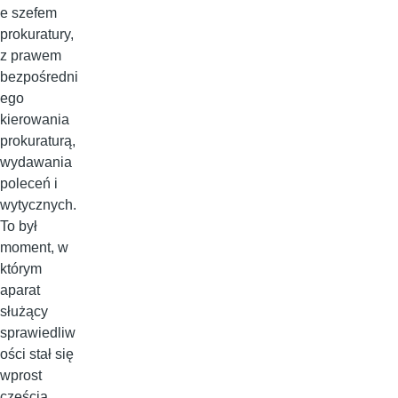
e szefem
prokuratury,
z prawem
bezpośredni
ego
kierowania
prokuraturą,
wydawania
poleceń i
wytycznych.
To był
moment, w
którym
aparat
służący
sprawiedliw
ości stał się
wprost
częścią