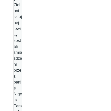
Ziel
oni
skraj
nej
lewi
cy
zost
ali
zmia
żdże
ni
prze
z
parti
ę
Nige
la
Fara