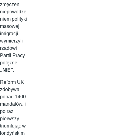
zmęczeni
niepowodze
niem polityki
masowej
imigracji,
wymierzyli
rządowi
Partii Pracy
potężne
„NIE”.
Reform UK
zdobywa
ponad 1400
mandatów, i
po raz
pierwszy
triumfując w
londyńskim