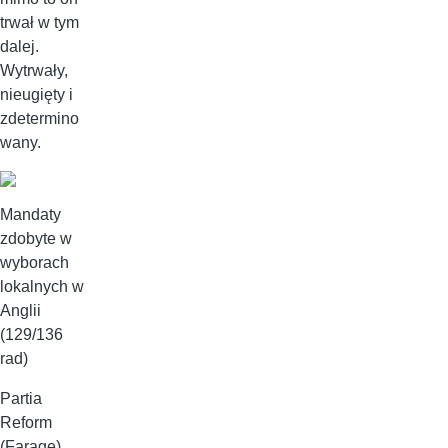
trwał w tym
dalej.
Wytrwały,
nieugięty i
zdetermino
wany.
Mandaty
zdobyte w
wyborach
lokalnych w
Anglii
(129/136
rad)
Partia
Reform
(Farage)