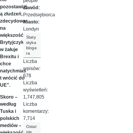
people
pozostawiaj
Zawód:
ą złudzeń,
Przedsiębiorca
zdecydowa
Miasto:
na
Londyn
większość
Staty
Brytyjczykó
styka
bloge
w żałuje
ra
Brexitu i
Liczba
chce
wpisów:
natychmias
678
t wrócić do
Liczba
UE".
wyświetleń:
1,747,805
Skoro –
Liczba
według
komentarzy:
Tuska i
7,714
polskich
mediów –
Ostat
nie
większość