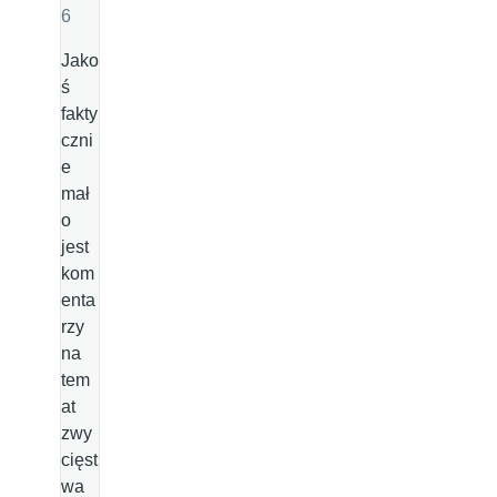
6
Jako
ś
fakty
czni
e
mał
o
jest
kom
enta
rzy
na
tem
at
zwy
cięst
wa