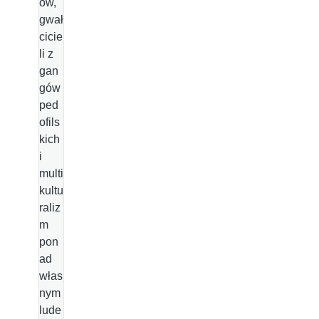
ów,
gwał
cicie
li z
gan
gów
ped
ofils
kich
i
multi
kultu
raliz
m
pon
ad
włas
nym
lude