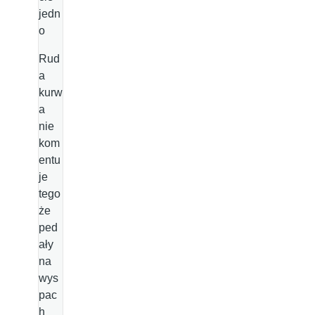
jedn
o
Rud
a
kurw
a
nie
kom
entu
je
tego
że
ped
ały
na
wys
pac
h