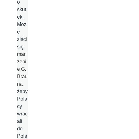
o
skut
ek.
Moż
e
ziści
się
mar
zeni
e G.
Brau
na
żeby
Pola
cy
wrac
ali
do
Pols