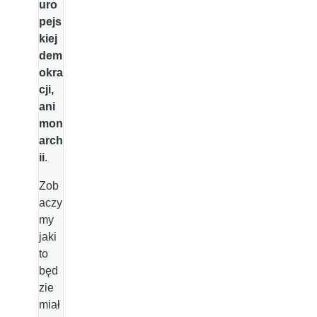
uro
pejs
kiej
dem
okra
cji,
ani
mon
arch
ii
.
Zob
aczy
my
jaki
to
będ
zie
miał