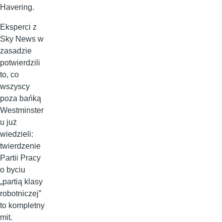
Havering.
Eksperci z
Sky News w
zasadzie
potwierdzili
to, co
wszyscy
poza bańką
Westminster
u już
wiedzieli:
twierdzenie
Partii Pracy
o byciu
„partią klasy
robotniczej”
to kompletny
mit.