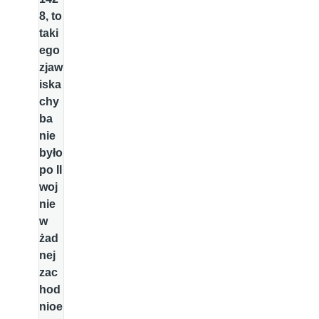
8, to
taki
ego
zjaw
iska
chy
ba
nie
było
po II
woj
nie
w
żad
nej
zac
hod
nioe