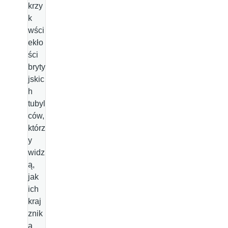
krzy
k
wści
ekło
ści
bryty
jskic
h
tubyl
ców,
którz
y
widz
ą,
jak
ich
kraj
znik
a