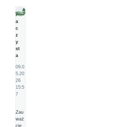
K
a
c
z
y
st
a
09.0
5.20
26
15:5
7
Zau
waż
cie