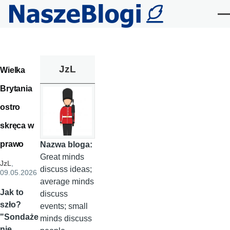
Przejdź do treści
Me
JzL
Wielka
Brytania
ostro
skręca w
prawo
Nazwa bloga:
Great minds
JzL
,
discuss ideas;
09.05.2026
average minds
Jak to
discuss
szło?
events; small
"Sondaże
minds discuss
nie