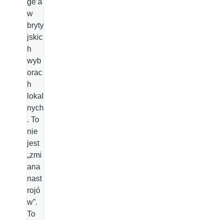
ge’a
w
bryty
jskic
h
wyb
orac
h
lokal
nych
. To
nie
jest
„zmi
ana
nast
rojó
w”.
To