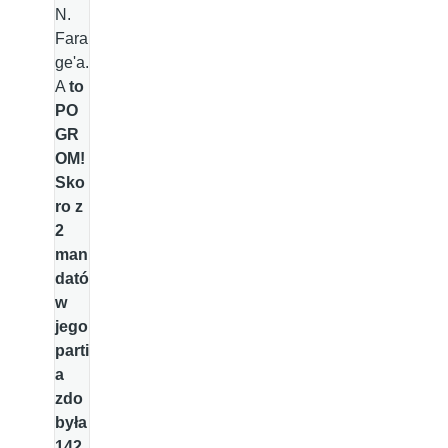
N.
Fara
ge'a.
A
to
PO
GR
OM!
Sko
ro z
2
man
dató
w
jego
parti
a
zdo
była
142