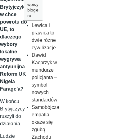
wpisy
Brytyjczykó
bloge
w chce
ra
powrotu do
Lewica i
UE, to
prawica to
dlaczego
dwie różne
wybory
cywilizacje
lokalne
Dawid
wygrywa
Kacprzyk w
antyunijna
mundurze
Reform UK
policjanta –
Nigela
symbol
Farage’a?
nowych
standardów
W końcu
Samobójcza
Brytyjczycy
empatia
ruszyli do
okaże się
działania.
zgubą
Ludzie
Zachodu