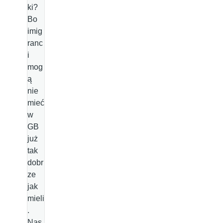
ki?
Bo
imig
ranc
i
mog
ą
nie
mieć
w
GB
już
tak
dobr
ze
jak
mieli
.
Nas