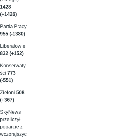
1428
(+1426)
Partia Pracy
955 (-1380)
Liberałowie
832 (+152)
Konserwaty
ści
773
(-551)
Zieloni
508
(+367)
SkyNews
przeliczył
poparcie z
wczorajszyc