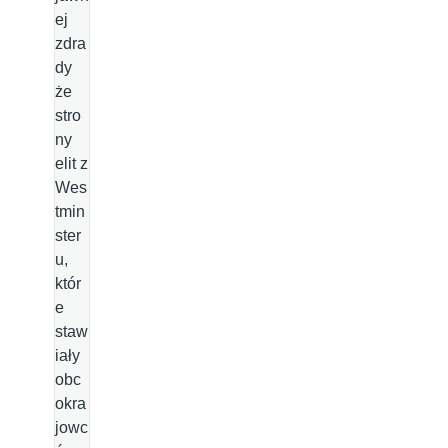
ej
zdra
dy
że
stro
ny
elit z
Wes
tmin
ster
u,
któr
e
staw
iały
obc
okra
jowc