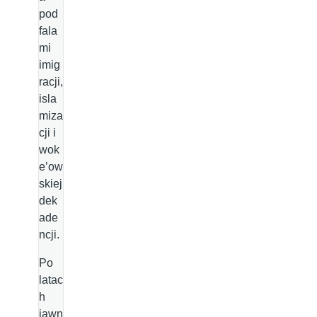
pod
fala
mi
imig
racji,
isla
miza
cji i
wok
e’ow
skiej
dek
ade
ncji.
Po
latac
h
jawn