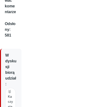
wać
kome
ntarze
Odsło
ny:
581
W
dysku
sji
biorą
udział
:
🥇
Ka
czy
sta