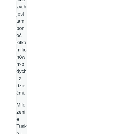
zych
jest
tam
pon
oć
kilka
milio
nów
mło
dych
, z
dzie
ćmi.
Milc
zeni
e
Tusk
a i