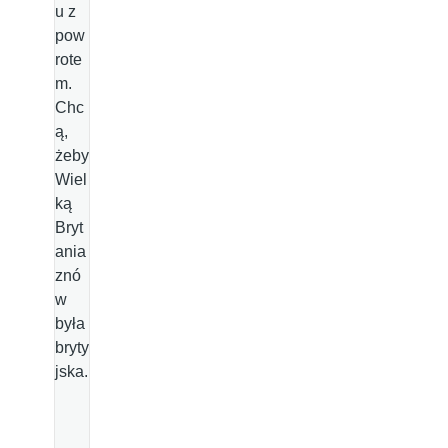
u z
pow
rote
m.
Chc
ą,
żeby
Wiel
ką
Bryt
ania
znó
w
była
bryty
jska.