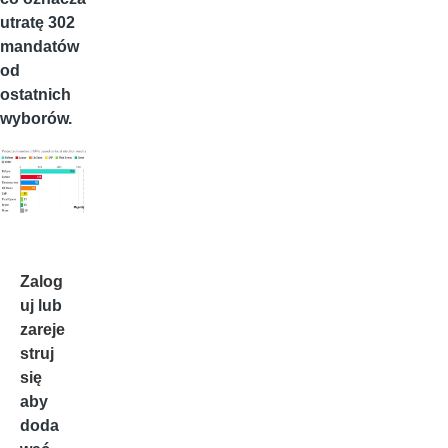
utratę 302
mandatów
od
ostatnich
wyborów.
Zalog
uj
lub
zareje
struj
się
aby
doda