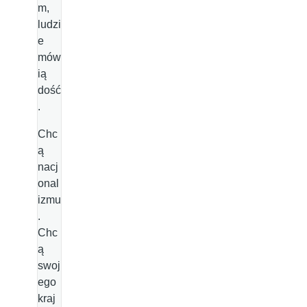
m,
ludzi
e
mów
ią
dość
.
Chc
ą
nacj
onal
izmu
.
Chc
ą
swoj
ego
kraj