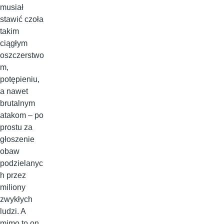
musiał
stawić czoła
takim
ciągłym
oszczerstwo
m,
potępieniu,
a nawet
brutalnym
atakom – po
prostu za
głoszenie
obaw
podzielanyc
h przez
miliony
zwykłych
ludzi. A
mimo to on