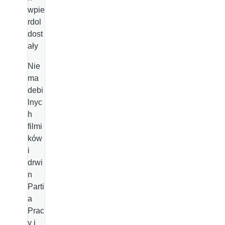
wpie
rdol
dost
ały
Nie
ma
debi
lnyc
h
filmi
ków
i
drwi
n
Parti
a
Prac
y i