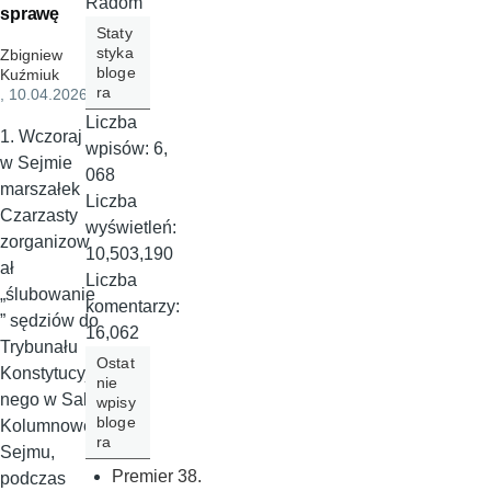
Radom
sprawę
Staty
styka
Zbigniew
bloge
Kuźmiuk
ra
, 10.04.2026
Liczba
1. Wczoraj
wpisów:
6,
w Sejmie
068
marszałek
Liczba
Czarzasty
wyświetleń:
zorganizow
10,503,190
ał
Liczba
„ślubowanie
komentarzy:
” sędziów do
16,062
Trybunału
Ostat
Konstytucyj
nie
nego w Sali
wpisy
bloge
Kolumnowej
ra
Sejmu,
Premier 38.
podczas