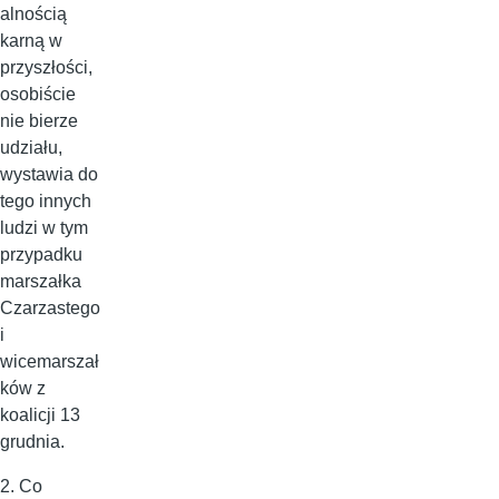
alnością
karną w
przyszłości,
osobiście
nie bierze
udziału,
wystawia do
tego innych
ludzi w tym
przypadku
marszałka
Czarzastego
i
wicemarszał
ków z
koalicji 13
grudnia.
2. Co