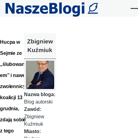
Przejdź do treści
Me
Zbigniew
Hucpa w
Kuźmiuk
Sejmie ze
„ślubowani
em” i nawet
zwolennicy
Nazwa bloga:
koalicji 13
Blog autorski
grudnia,
Zawód:
Zbigniew
zdają sobie
Kuźmiuk
z tego
Miasto: