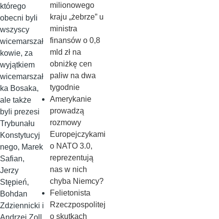
milionowego
którego
kraju „żebrze” u
obecni byli
ministra
wszyscy
finansów o 0,8
wicemarszał
mld zł na
kowie, za
obniżkę cen
wyjątkiem
paliw na dwa
wicemarszał
tygodnie
ka Bosaka,
Amerykanie
ale także
prowadzą
byli prezesi
rozmowy
Trybunału
Europejczykami
Konstytucyj
o NATO 3.0,
nego, Marek
reprezentują
Safian,
nas w nich
Jerzy
chyba Niemcy?
Stępień,
Felietonista
Bohdan
Rzeczpospolitej
Zdziennicki i
o skutkach
Andrzej Zoll.