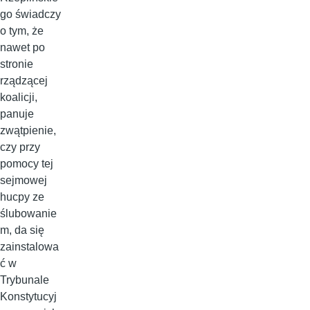
go świadczy
o tym, że
nawet po
stronie
rządzącej
koalicji,
panuje
zwątpienie,
czy przy
pomocy tej
sejmowej
hucpy ze
ślubowanie
m, da się
zainstalowa
ć w
Trybunale
Konstytucyj