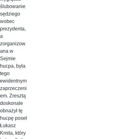
ślubowanie
sędziego
wobec
prezydenta,
a
zorganizow
ana w
Sejmie
hucpa, była
tego
ewidentnym
zaprzeczeni
em. Zresztą
doskonale
obnażył tę
hucpę poseł
Łukasz
Kmita, który