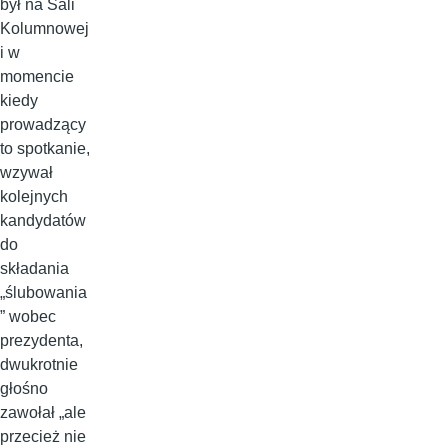
był na Sali
Kolumnowej
i w
momencie
kiedy
prowadzący
to spotkanie,
wzywał
kolejnych
kandydatów
do
składania
„ślubowania
” wobec
prezydenta,
dwukrotnie
głośno
zawołał „ale
przecież nie