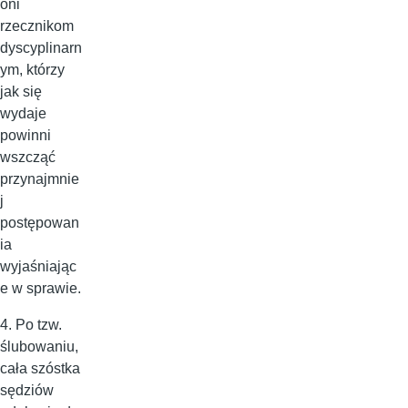
oni
rzecznikom
dyscyplinarn
ym, którzy
jak się
wydaje
powinni
wszcząć
przynajmnie
j
postępowan
ia
wyjaśniając
e w sprawie.
4. Po tzw.
ślubowaniu,
cała szóstka
sędziów