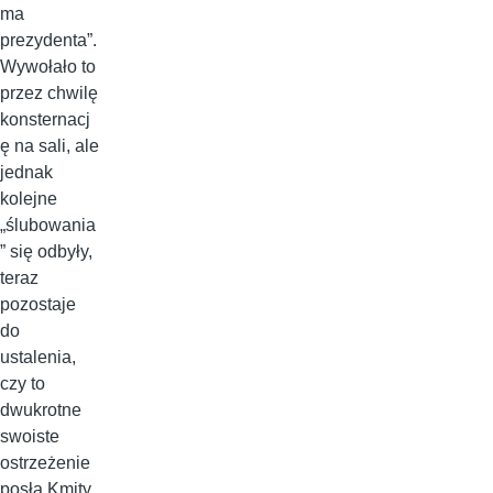
ma
prezydenta”.
Wywołało to
przez chwilę
konsternacj
ę na sali, ale
jednak
kolejne
„ślubowania
” się odbyły,
teraz
pozostaje
do
ustalenia,
czy to
dwukrotne
swoiste
ostrzeżenie
posła Kmity