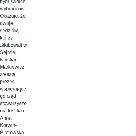
nym swoich
wybrańców.
Okazuje, że
dwoje
sędziów,
którzy
„ślubowali w
Sejmie,
Krystian
Markiewicz,
zresztą
prezes
wspierające
go rząd
stowarzysze
nia Iustitia i
Anna
Korwin-
Piotrowska