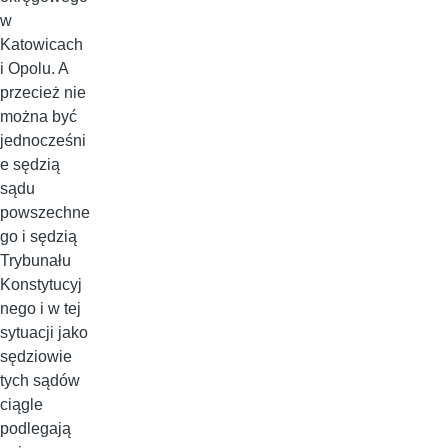
w
Katowicach
i Opolu. A
przecież nie
można być
jednocześni
e sędzią
sądu
powszechne
go i sędzią
Trybunału
Konstytucyj
nego i w tej
sytuacji jako
sędziowie
tych sądów
ciągle
podlegają