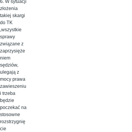
6. W sytuacji
złożenia
takiej skargi
do TK
,wszystkie
sprawy
związane z
zaprzysięże
niem
sędziów,
ulegają z
mocy prawa
zawieszeniu
i trzeba
będzie
poczekać na
stosowne
rozstrzygnię
cie