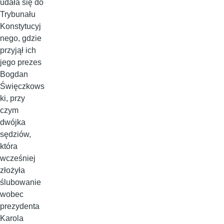
udała się do
Trybunału
Konstytucyj
nego, gdzie
przyjął ich
jego prezes
Bogdan
Święczkows
ki, przy
czym
dwójka
sędziów,
która
wcześniej
złożyła
ślubowanie
wobec
prezydenta
Karola