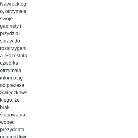
Nawrockieg
o, otrzymała
swoje
gabinety i
przydział
spraw do
rozstrzygani
a. Pozostała
czwórka
otrzymała
informację
od prezesa
Święczkows
kiego, że
brak
ślubowania
wobec
prezydenta,
uniemożliwi