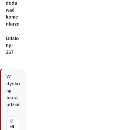
doda
wać
kome
ntarze
Odsło
ny:
267
W
dysku
sji
biorą
udział
:
🥇
Ali