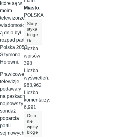
mam
które są w
Miasto:
moim
POLSKA
telewizorze,
Staty
wiadomości
styka
ą dnia był
bloge
rozpad partii
ra
Polska 2050
Liczba
Szymona
wpisów:
Hołowni.
398
Liczba
Prawicowe
wyświetleń:
telewizje
983,962
podawały
Liczba
na paskach
komentarzy:
najnowszy
6,991
sondaż
Ostat
poparcia
nie
partii
wpisy
bloge
sejmowych: