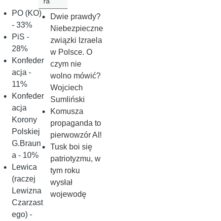
ra
PO (KO)
Dwie prawdy?
- 33%
Niebezpieczne
PiS -
związki Izraela
28%
w Polsce. O
Konfeder
czym nie
acja -
wolno mówić?
11%
Wojciech
Konfeder
Sumliński
acja
Komusza
Korony
propaganda to
Polskiej
pierwowzór AI!
G.Braun
Tusk boi się
a - 10%
patriotyzmu, w
Lewica
tym roku
(raczej
wysłał
Lewizna
wojewodę
Czarzast
ego) -