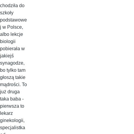
chodziła do
szkoły
podstawowe
j w Polsce,
albo lekcje
biologii
pobierała w
jakiejś
synagodze,
bo tylko tam
głoszą takie
mądrości. To
już druga
taka baba -
pierwsza to
lekarz
ginekologii,
specjalistka