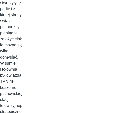
stworzyły tę
partię i z
której strony
świata
pochodziły
pieniądze
założycielsk
ie można się
tylko
domyślać.
W sumie
Hołownia
był gwiazdą
TVN, tej
koszerno-
putinowskiej
stacji
telewizyjnej,
strategicznej