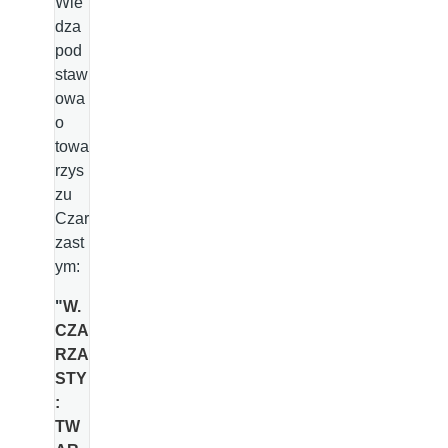
Wie
dza
pod
staw
owa
o
towa
rzys
zu
Czar
zast
ym:
"
W.
CZA
RZA
STY
:
TW