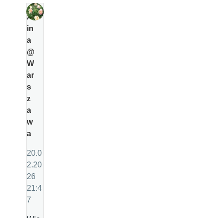
Al
in
a
@
W
ar
s
z
a
w
a
20.0
2.20
26
21:4
7