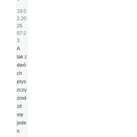
19.0
2.20
26
07:2
3
A
tak z
dwó
ch
prys
zczy
zrod
ził
się
jede
n