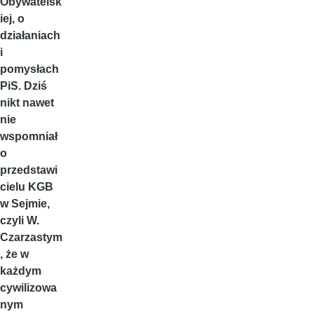
Obywatelsk
iej, o
działaniach
i
pomysłach
PiS. Dziś
nikt nawet
nie
wspomniał
o
przedstawi
cielu KGB
w Sejmie,
czyli W.
Czarzastym
, że w
każdym
cywilizowa
nym