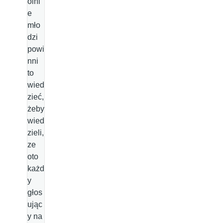
ólni
e
mło
dzi
powi
nni
to
wied
zieć,
żeby
wied
zieli,
ze
oto
każd
y
głos
ując
y na