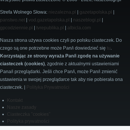
Strefa Wolnego Słowa:
niezalezna.pl
|
gazetapolska.pl
|
panstwo.net
|
vod.gazetapolska.pl
|
naszeblogi.pl
|
gpcodziennie.pl
|
tvrepublika.pl
|
albicla.com
Nasza strona używa cookies czyli po polsku ciasteczek. Do
czego są one potrzebne może Pan/i dowiedzieć się
tu
.
Korzystając ze strony wyraża Pan/i zgodę na używanie
ciasteczek (cookies)
, zgodnie z aktualnymi ustawieniami
Pana/i przeglądarki. Jeśli chce Pan/i, może Pan/i zmienić
ustawienia w swojej przeglądarce tak aby nie pobierała ona
ciasteczek. |
Polityka Prywatności
Footer
Kontakt
Nasze zasady
Ciasteczka "cookies"
Polityka prywatności