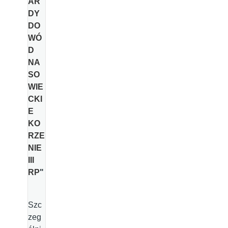
AR
DY
DO
WÓ
D
NA
SO
WIE
CKI
E
KO
RZE
NIE
III
RP
"
Szc
zeg