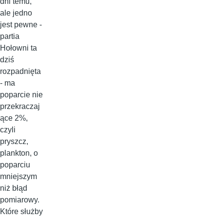
dni temu,
ale jedno
jest pewne -
partia
Hołowni ta
dziś
rozpadnięta
- ma
poparcie nie
przekraczaj
ące 2%,
czyli
pryszcz,
plankton, o
poparciu
mniejszym
niż błąd
pomiarowy.
Które służby