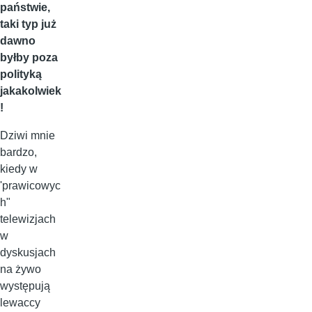
państwie,
taki typ już
dawno
byłby poza
polityką
jakakolwiek
!
Dziwi mnie
bardzo,
kiedy w
'prawicowyc
h"
telewizjach
w
dyskusjach
na żywo
występują
lewaccy