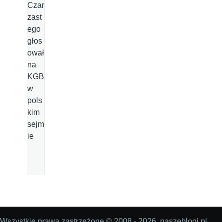
Czar
zast
ego
głos
ował
na
KGB
w
pols
kim
sejm
ie
Wszystkie prawa zastrzeżone © 2008 - 2026, naszeblogi.pl