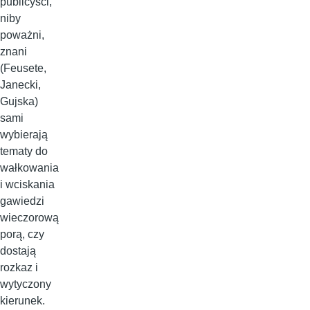
publicyści,
niby
poważni,
znani
(Feusete,
Janecki,
Gujska)
sami
wybierają
tematy do
wałkowania
i wciskania
gawiedzi
wieczorową
porą, czy
dostają
rozkaz i
wytyczony
kierunek.