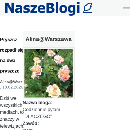
Przejdź do treści
Me
Alina@Warszawa
Pryszcz
rozpadł się
na dwa
pryszcze
Alina@Warszawa
, 18.02.2026
Dziś we
Nazwa bloga:
wszystkich
Codziennie pytam
mediach, to
"DLACZEGO"
znaczy w
Zawód:
telewizjach,