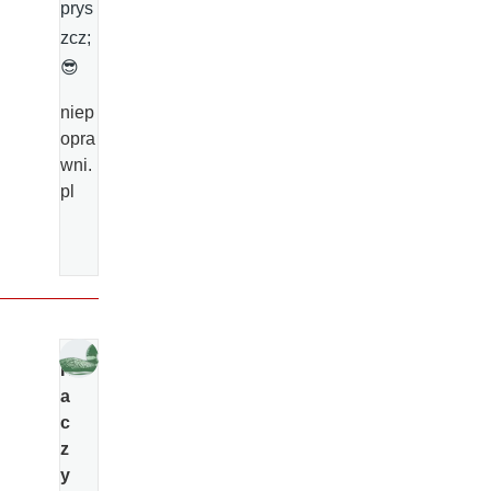
prys
zcz;
😎
niep
opra
wni.
pl
K
a
c
z
y