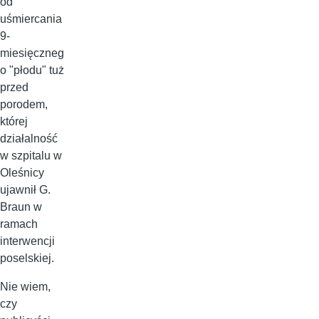
od
uśmiercania
9-
miesięczneg
o "płodu" tuż
przed
porodem,
której
działalność
w szpitalu w
Oleśnicy
ujawnił G.
Braun w
ramach
interwencji
poselskiej.
Nie wiem,
czy