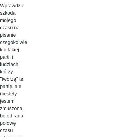
Wprawdzie
szkoda
mojego
czasu na
pisanie
czegokolwie
k o takiej
partii i
ludziach,
którzy
"tworzą" te
partię, ale
niestety
jestem
zmuszona,
bo od rana
połowę
czasu