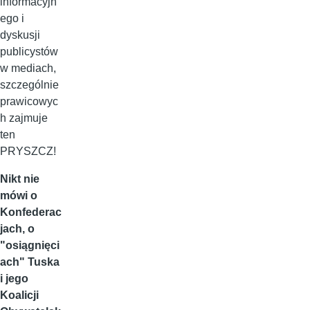
informacyjn
ego i
dyskusji
publicystów
w mediach,
szczególnie
prawicowyc
h zajmuje
ten
PRYSZCZ!
Nikt nie
mówi o
Konfederac
jach, o
"osiągnięci
ach" Tuska
i jego
Koalicji