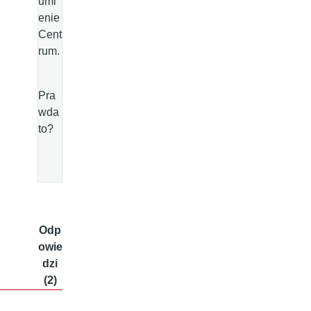
umi
enie
Cent
rum.
Pra
wda
to?
Odp
owie
dzi
(2)