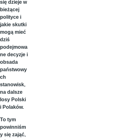
się dzieje w
bieżącej
polityce i
jakie skutki
mogą mieć
dziś
podejmowa
ne decyzje i
obsada
państwowy
ch
stanowisk,
na dalsze
losy Polski
i Polaków.
To tym
powinniśm
y się zająć,