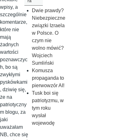
ra
wpisy, a
Dwie prawdy?
szczególnie
Niebezpieczne
komentarze,
związki Izraela
które nie
w Polsce. O
mają
czym nie
żadnych
wolno mówić?
wartości
Wojciech
poznawczyc
Sumliński
h, bo są
Komusza
zwykłymi
propaganda to
pyskówkami
pierwowzór AI!
, dziwię się,
Tusk boi się
że na
patriotyzmu, w
patriotyczny
tym roku
m blogu, za
wysłał
jaki
wojewodę
uważałam
NB, chce się