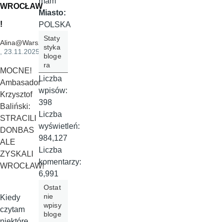
mam
WROCŁAW
Miasto:
!
POLSKA
Staty
Alina@Warszawa
styka
, 23.11.2025
bloge
ra
MOCNE!
Liczba
Ambasador
wpisów:
Krzysztof
398
Baliński:
Liczba
STRACILI
wyświetleń:
DONBAS
984,127
ALE
Liczba
ZYSKALI
komentarzy:
WROCŁAW!
6,991
Ostat
nie
Kiedy
wpisy
czytam
bloge
niektóre