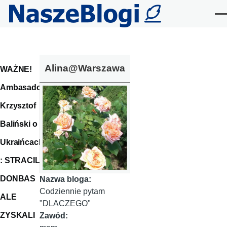
Przejdź do treści
Me
Alina@Warszawa
WAŻNE!
Ambasador
Krzysztof
Baliński o
Ukraińcach
: STRACILI
DONBAS
Nazwa bloga:
Codziennie pytam
ALE
"DLACZEGO"
ZYSKALI
Zawód: