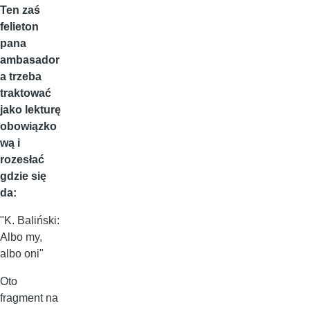
Ten zaś
felieton
pana
ambasador
a trzeba
traktować
jako lekturę
obowiązko
wą i
rozesłać
gdzie się
da:
"
K. Baliński:
Albo my,
albo oni
"
Oto
fragment na