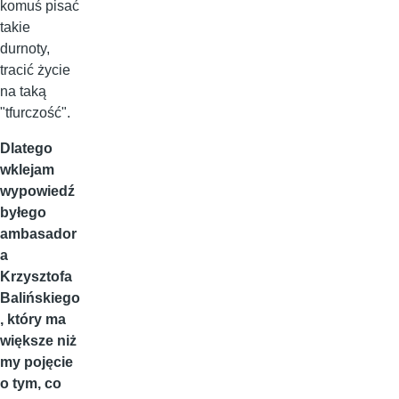
komuś pisać
takie
durnoty,
tracić życie
na taką
"tfurczość".
Dlatego
wklejam
wypowiedź
byłego
ambasador
a
Krzysztofa
Balińskiego
, który ma
większe niż
my pojęcie
o tym, co