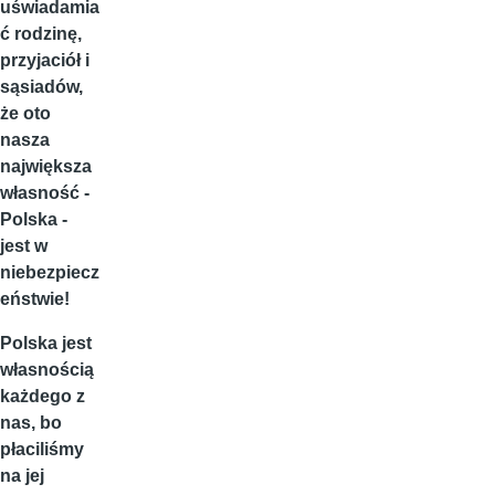
uświadamia
ć rodzinę,
przyjaciół i
sąsiadów,
że oto
nasza
największa
własność -
Polska -
jest w
niebezpiecz
eństwie!
Polska jest
własnością
każdego z
nas, bo
płaciliśmy
na jej