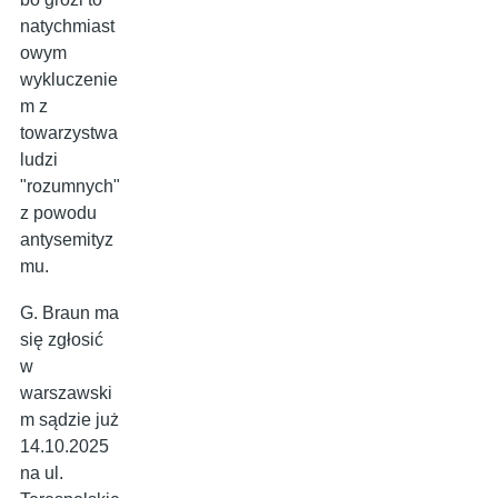
natychmiast
owym
wykluczenie
m z
towarzystwa
ludzi
"rozumnych"
z powodu
antysemityz
mu.
G. Braun ma
się zgłosić
w
warszawski
m sądzie już
14.10.2025
na ul.