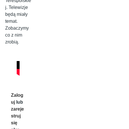
Terespolskie
j. Telewizje
będą miały
temat.
Zobaczymy
co z nim
zrobią.
Zalog
uj
lub
zareje
struj
się