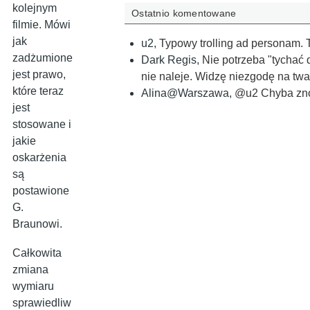
kolejnym
Ostatnio komentowane
filmie. Mówi
jak
u2
,
Typowy trolling ad personam. 
zadżumione
Dark Regis
,
Nie potrzeba "tychać d
jest prawo,
nie naleje. Widzę niezgodę na tw
które teraz
Alina@Warszawa
,
@u2 Chyba znow
jest
stosowane i
jakie
oskarżenia
są
postawione
G.
Braunowi.
Całkowita
zmiana
wymiaru
sprawiedliw