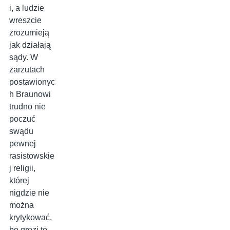
i, a ludzie
wreszcie
zrozumieją
jak działają
sądy. W
zarzutach
postawionyc
h Braunowi
trudno nie
poczuć
swądu
pewnej
rasistowskie
j religii,
której
nigdzie nie
można
krytykować,
bo grozi to