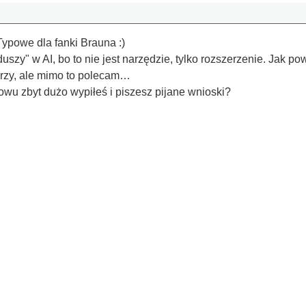
Typowe dla fanki Brauna :)
uszy" w AI, bo to nie jest narzędzie, tylko rozszerzenie. Jak po
arzy, ale mimo to polecam…
u zbyt dużo wypiłeś i piszesz pijane wnioski?