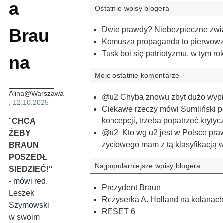
a
Ostatnie wpisy blogera
Brau
Dwie prawdy? Niebezpieczne zwią
Komusza propaganda to pierwowzó
Tusk boi się patriotyzmu, w tym r
na
Moje ostatnie komentarze
Alina@Warszawa
@u2 Chyba znowu zbyt dużo wypiłe
, 12.10.2025
Ciekawe rzeczy mówi Sumliński pod
koncepcji, trzeba popatrzeć kryt
"
CHCĄ
@u2 Kto wg u2 jest w Polsce praw
ŻEBY
życiowego mam z tą klasyfikacją
BRAUN
POSZEDŁ
Najpopularniejsze wpisy blogera
SIEDZIEĆ!
"
- mówi red.
Prezydent Braun
Leszek
Reżyserka A. Holland na kolanach
Szymowski
RESET 6
w swoim