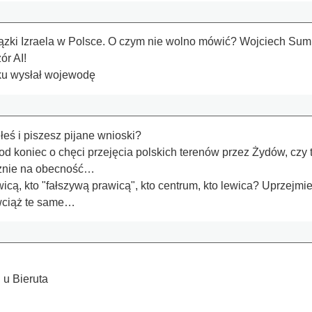
zki Izraela w Polsce. O czym nie wolno mówić? Wojciech Suml
r AI!
oku wysłał wojewodę
ś i piszesz pijane wnioski?
 koniec o chęci przejęcia polskich terenów przez Żydów, czy t
ycznie na obecność…
icą, kto "fałszywą prawicą", kto centrum, kto lewica? Uprzejm
 wciąż te same…
 u Bieruta