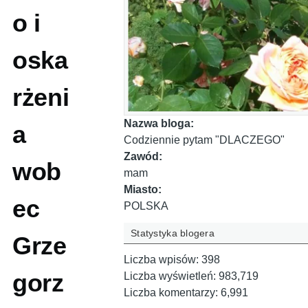
o i
oska
rżeni
Nazwa bloga:
a
Codziennie pytam "DLACZEGO"
Zawód:
wob
mam
Miasto:
ec
POLSKA
Statystyka blogera
Grze
Liczba wpisów:
398
gorz
Liczba wyświetleń:
983,719
Liczba komentarzy:
6,991