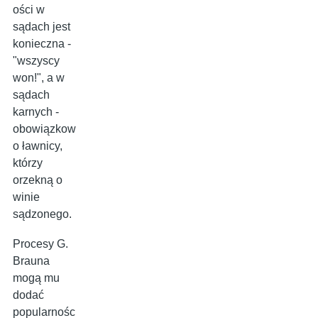
ości w
sądach jest
konieczna -
"wszyscy
won!", a w
sądach
karnych -
obowiązkow
o ławnicy,
którzy
orzekną o
winie
sądzonego.
Procesy G.
Brauna
mogą mu
dodać
popularnośc