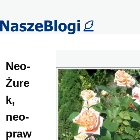
Przejdź do treści
Neo-
Żure
k,
neo-
praw