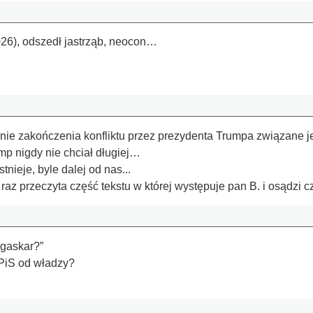
26), odszedł jastrząb, neocon…
ie zakończenia konfliktu przez prezydenta Trumpa związane jes
mp nigdy nie chciał długiej…
tnieje, byle dalej od nas...
az przeczyta część tekstu w której występuje pan B. i osądzi cz
agaskar?”
PiS od władzy?