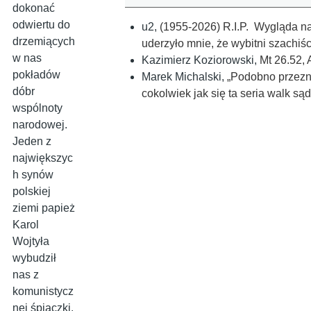
dokonać
odwiertu do
u2
,
(1955-2026) R.I.P. Wygląda n
drzemiących
uderzyło mnie, że wybitni szachiś
w nas
Kazimierz Koziorowski
,
Mt 26.52, 
pokładów
Marek Michalski
,
„Podobno przezn
dóbr
cokolwiek jak się ta seria walk s
wspólnoty
narodowej.
Jeden z
największyc
h synów
polskiej
ziemi papież
Karol
Wojtyła
wybudził
nas z
komunistycz
nej śpiączki.