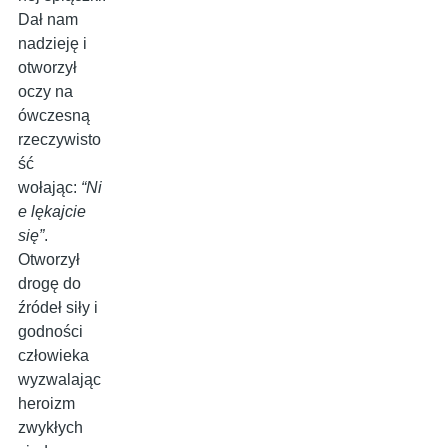
Dał nam
nadzieję i
otworzył
oczy na
ówczesną
rzeczywisto
ść
wołając:
“Ni
e lękajcie
się”
.
Otworzył
drogę do
źródeł siły i
godności
człowieka
wyzwalając
heroizm
zwykłych