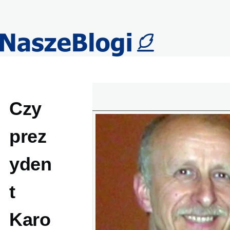
Przejdź do treści
Czy
prez
yden
t
Karo