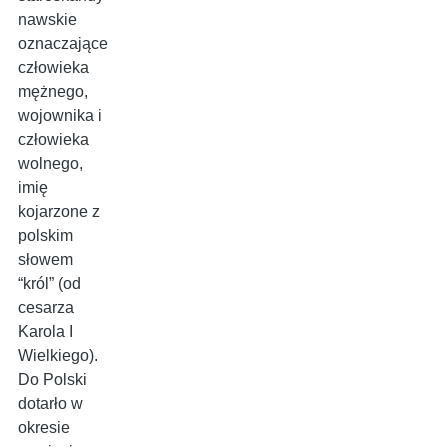
nawskie
oznaczające
człowieka
mężnego,
wojownika i
człowieka
wolnego,
imię
kojarzone z
polskim
słowem
“król” (od
cesarza
Karola I
Wielkiego).
Do Polski
dotarło w
okresie