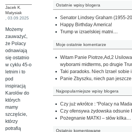
Ostatnie wpisy blogera
Jacek K.
Matysiak
Senator Lindsey Graham (1955-20
, 03.09.2025
Happy Birthday America!
Możemy
Trump w izraelskiej matni…
zauważyć,
że Polacy
Moje ostatnie komentarze
odnawiają
Witam Panie Piotrze,Ad,2 Usilowan
się ostatnio
wyborami midterms, po drugie Tru
w cyklu 45-o
Taki paradoks. Niech Izrael sobie is
letnim i to
Panie Zbyszku, niech pan jeszcze r
pod
inspiracją
Najpopularniejsze wpisy blogera
Karolów do
których
Czy już wkrótce : “Polacy na Mad
mamy
Czy ofensywa żydowska odsunie 
szczęście,
Pożegnanie MATKI – słów kilka…
którzy
potrafią
Ostatnio komentowane