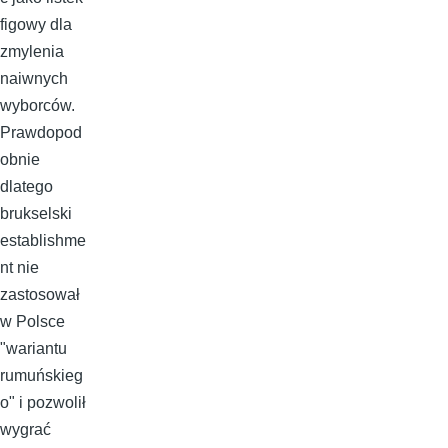
figowy dla
zmylenia
naiwnych
wyborców.
Prawdopod
obnie
dlatego
brukselski
establishme
nt nie
zastosował
w Polsce
"wariantu
rumuńskieg
o" i pozwolił
wygrać