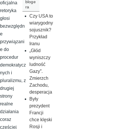
bloge
oficjalna
ra
retoryka
Czy USA to
głosi
wiarygodny
bezwzględn
sojusznik?
e
Przykład
przywiązani
Iranu
e do
„Głód
procedur
wyniszczy
ludność
demokratycz
Gazy”.
nych i
Zmierzch
pluralizmu, z
Zachodu,
drugiej
desperacja
strony
Były
realne
prezydent
działania
Francji
coraz
chce klęski
Rosji i
częściej