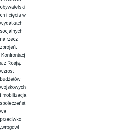
obywatelski
ch i cięcia w
wydatkach
socjalnych
na rzecz
zbrojeń.
Konfrontacj
a z Rosją,
wzrost
budżetów
wojskowych
i mobilizacja
społeczeńst
wa
przeciwko
„wrogowi