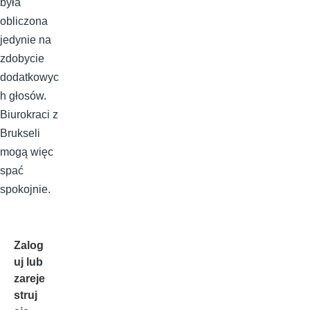
była
obliczona
jedynie na
zdobycie
dodatkowyc
h głosów.
Biurokraci z
Brukseli
mogą więc
spać
spokojnie.
Zalog
uj
lub
zareje
struj