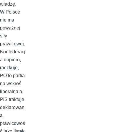
władzę.
W Polsce
nie ma
poważnej
siły
prawicowej.
Konfederacj
a dopiero,
raczkuje,
PO to partia
na wskroś
liberalna a
PiS traktuje
deklarowan
ą
prawicowoś
ć jako listek