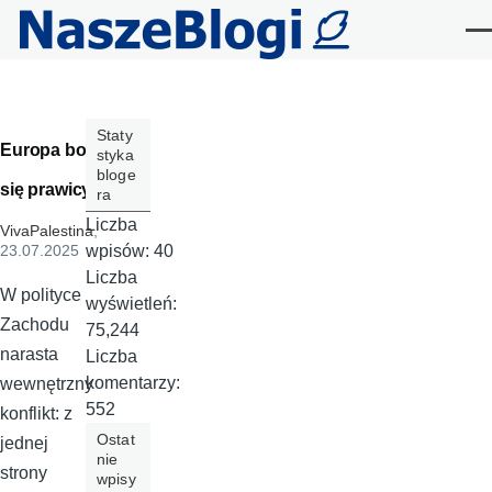
Przejdź do treści
Me
Staty
Europa boi
styka
bloge
się prawicy
ra
Liczba
VivaPalestina
,
wpisów:
40
23.07.2025
Liczba
W polityce
wyświetleń:
Zachodu
75,244
narasta
Liczba
komentarzy:
wewnętrzny
552
konflikt: z
Ostat
jednej
nie
strony
wpisy