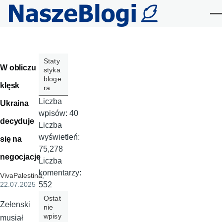
Przejdź do treści
Me
Staty
W obliczu
styka
bloge
klęsk
ra
Liczba
Ukraina
wpisów:
40
decyduje
Liczba
wyświetleń:
się na
75,278
negocjacje
Liczba
komentarzy:
VivaPalestina
,
552
22.07.2025
Ostat
Zełenski
nie
wpisy
musiał