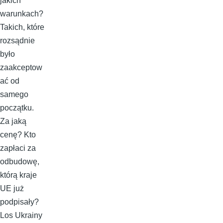
jakich
warunkach?
Takich, które
rozsądnie
było
zaakceptow
ać od
samego
początku.
Za jaką
cenę? Kto
zapłaci za
odbudowę,
którą kraje
UE już
podpisały?
Los Ukrainy