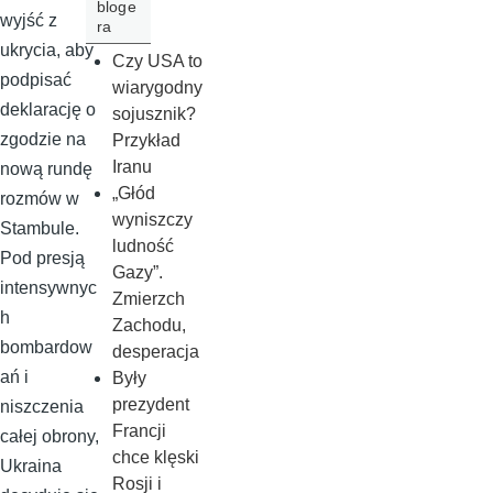
bloge
wyjść z
ra
ukrycia, aby
Czy USA to
podpisać
wiarygodny
deklarację o
sojusznik?
zgodzie na
Przykład
Iranu
nową rundę
„Głód
rozmów w
wyniszczy
Stambule.
ludność
Pod presją
Gazy”.
intensywnyc
Zmierzch
h
Zachodu,
bombardow
desperacja
ań i
Były
prezydent
niszczenia
Francji
całej obrony,
chce klęski
Ukraina
Rosji i