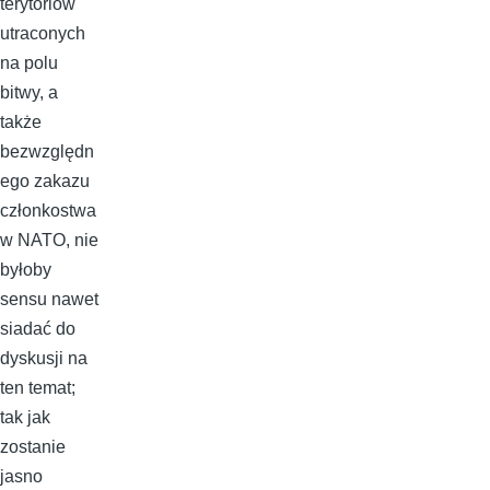
terytoriów
utraconych
na polu
bitwy, a
także
bezwzględn
ego zakazu
członkostwa
w NATO, nie
byłoby
sensu nawet
siadać do
dyskusji na
ten temat;
tak jak
zostanie
jasno