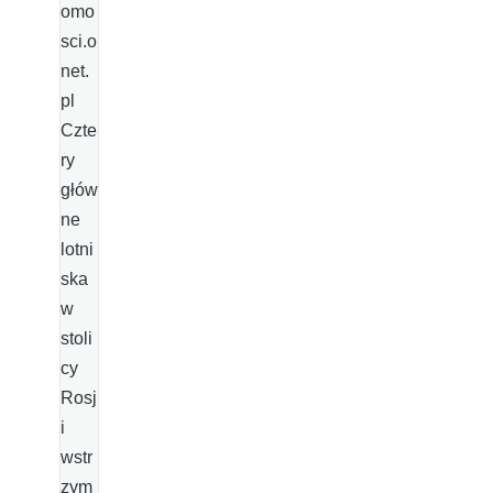
omo
sci.o
net.
pl
Czte
ry
głów
ne
lotni
ska
w
stoli
cy
Rosj
i
wstr
zym