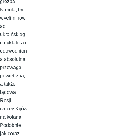
groźba
Kremla, by
wyeliminow
ać
ukraińskieg
o dyktatora i
udowodnion
a absolutna
przewaga
powietrzna,
a także
lądowa
Rosji,
rzuciły Kijów
na kolana.
Podobnie
jak coraz