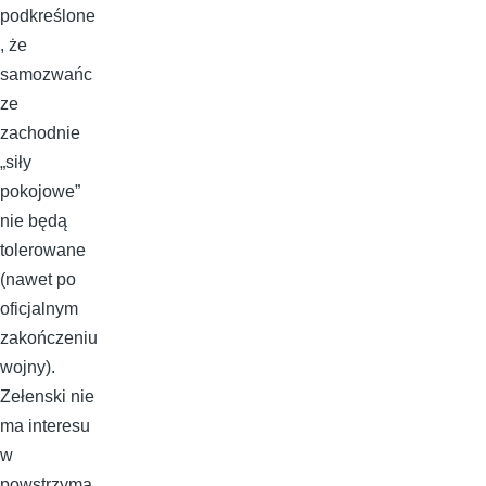
podkreślone
, że
samozwańc
ze
zachodnie
„siły
pokojowe”
nie będą
tolerowane
(nawet po
oficjalnym
zakończeniu
wojny).
Zełenski nie
ma interesu
w
powstrzyma