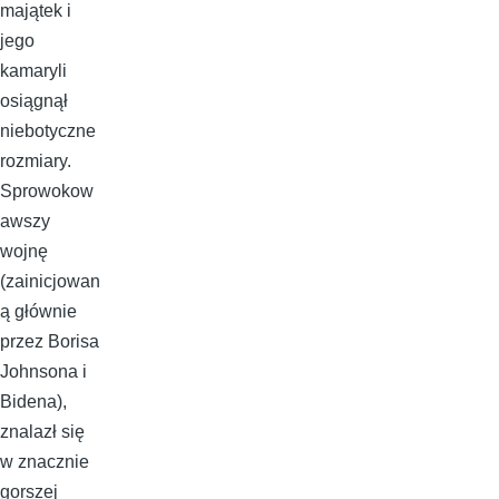
majątek i
jego
kamaryli
osiągnął
niebotyczne
rozmiary.
Sprowokow
awszy
wojnę
(zainicjowan
ą głównie
przez Borisa
Johnsona i
Bidena),
znalazł się
w znacznie
gorszej