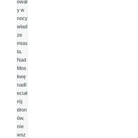
ował
y w
nocy
wład
ze
mias
ta.
Nad
Mos
kwę
nadl
eciał
rój
dron
ów,
nie
wsz