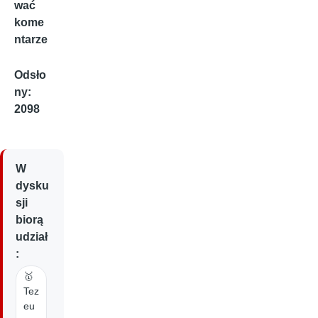
wać
kome
ntarze
Odsło
ny:
2098
W
dysku
sji
biorą
udział
:
🥇
Tez
eu