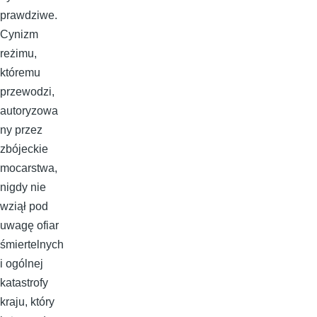
prawdziwe.
Cynizm
reżimu,
któremu
przewodzi,
autoryzowa
ny przez
zbójeckie
mocarstwa,
nigdy nie
wziął pod
uwagę ofiar
śmiertelnych
i ogólnej
katastrofy
kraju, który