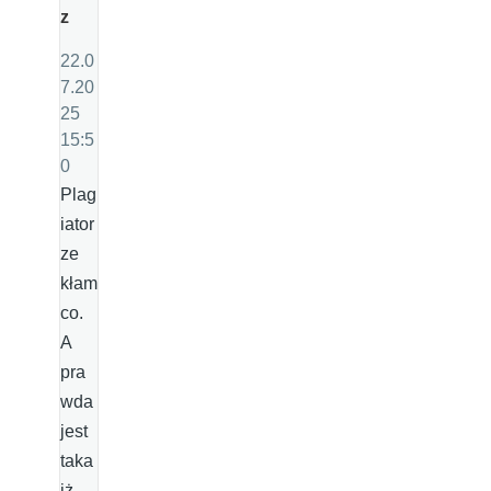
z
22.0
7.20
25
15:5
0
Plag
iator
ze
kłam
co.
A
pra
wda
jest
taka
iż