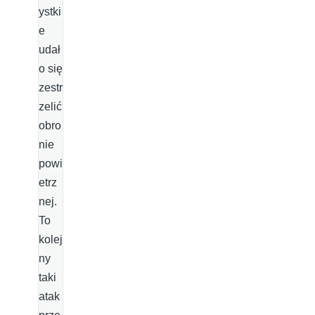
ystki
e
udał
o się
zestr
zelić
obro
nie
powi
etrz
nej.
To
kolej
ny
taki
atak