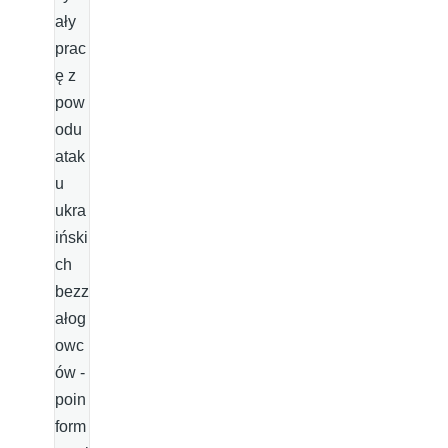
ały
prac
ę z
pow
odu
atak
u
ukra
iński
ch
bezz
ałog
owc
ów -
poin
form