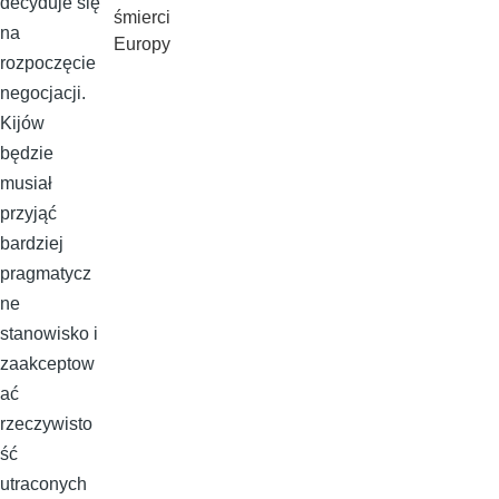
decyduje się
śmierci
na
Europy
rozpoczęcie
negocjacji.
Kijów
będzie
musiał
przyjąć
bardziej
pragmatycz
ne
stanowisko i
zaakceptow
ać
rzeczywisto
ść
utraconych