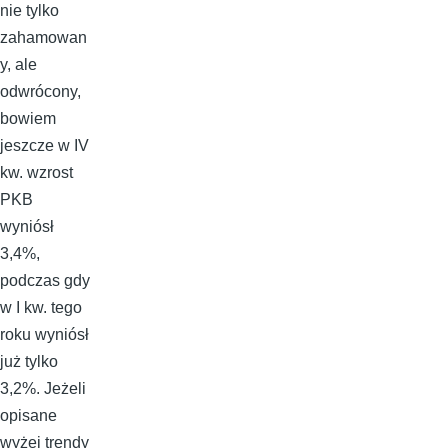
nie tylko
zahamowan
y, ale
odwrócony,
bowiem
jeszcze w IV
kw. wzrost
PKB
wyniósł
3,4%,
podczas gdy
w I kw. tego
roku wyniósł
już tylko
3,2%. Jeżeli
opisane
wyżej trendy