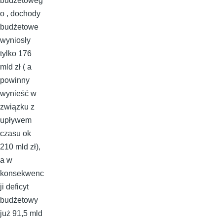
budżetoweg
o , dochody
budżetowe
wyniosły
tylko 176
mld zł ( a
powinny
wynieść w
związku z
upływem
czasu ok
210 mld zł),
a w
konsekwenc
ji deficyt
budżetowy
już 91,5 mld