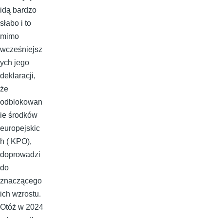
idą bardzo
słabo i to
mimo
wcześniejsz
ych jego
deklaracji,
że
odblokowan
ie środków
europejskic
h ( KPO),
doprowadzi
do
znaczącego
ich wzrostu.
Otóż w 2024