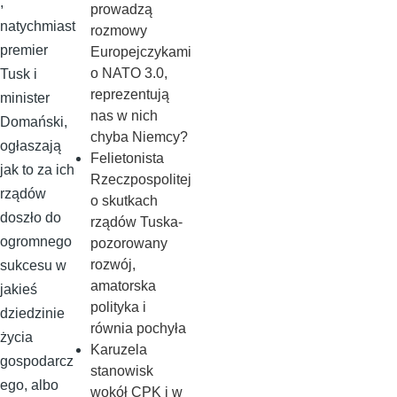
,
prowadzą
natychmiast
rozmowy
premier
Europejczykami
o NATO 3.0,
Tusk i
reprezentują
minister
nas w nich
Domański,
chyba Niemcy?
ogłaszają
Felietonista
jak to za ich
Rzeczpospolitej
rządów
o skutkach
doszło do
rządów Tuska-
ogromnego
pozorowany
rozwój,
sukcesu w
amatorska
jakieś
polityka i
dziedzinie
równia pochyła
życia
Karuzela
gospodarcz
stanowisk
ego, albo
wokół CPK i w