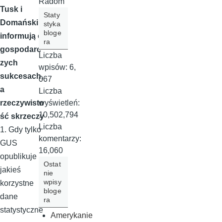
Radom
Tusk i
Staty
Domański
styka
bloge
informują o
ra
gospodarc
Liczba
zych
wpisów:
6,
sukcesach,
067
a
Liczba
wyświetleń:
rzeczywisto
10,502,794
ść skrzeczy
Liczba
1. Gdy tylko
komentarzy:
GUS
16,060
opublikuje
Ostat
jakieś
nie
wpisy
korzystne
bloge
dane
ra
statystyczne
Amerykanie