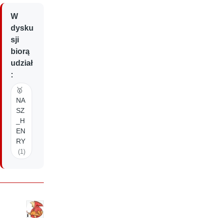
W
dysku
sji
biorą
udział
:
🥇
NA
SZ
_H
EN
RY
(1)
N