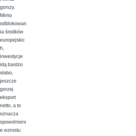
gorszy.
Mimo
odblokowan
ia środków
europejskic
h,
inwestycje
idą bardzo
słabo,
jeszcze
gorzej
eksport
netto, a to
oznacza
spowolnieni
e wzrostu