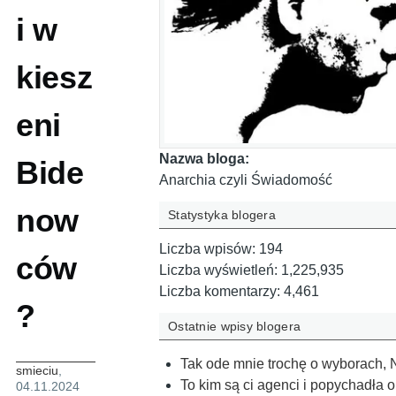
i w
kiesz
eni
Nazwa bloga:
Bide
Anarchia czyli Świadomość
now
Statystyka blogera
Liczba wpisów:
194
ców
Liczba wyświetleń:
1,225,935
Liczba komentarzy:
4,461
?
Ostatnie wpisy blogera
Tak ode mnie trochę o wyborach, 
smieciu
,
To kim są ci agenci i popychadła 
04.11.2024