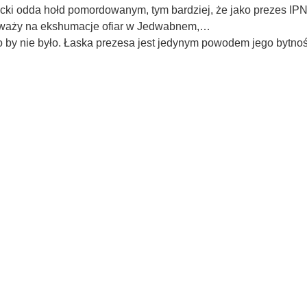
ki odda hołd pomordowanym, tym bardziej, że jako prezes IPN
odważy na ekshumacje ofiar w Jedwabnem,…
by nie było. Łaska pre­zesa jest jedynym po­wodem jego byt­noś