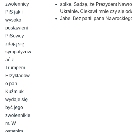
zwolennicy
spike
,
Sądzę, że Prezydent Nawroc
Ukrainie. Ciekawi mnie czy się 
PiS jak i
Jabe
,
Bez partii pana Nawrockiego 
wysoko
postawieni
PiSowcy
zdają się
sympatyzow
ać z
Trumpem.
Przykładow
o pan
Kuźmiuk
wydaje się
być jego
zwolennikie
m. W
ostatnim