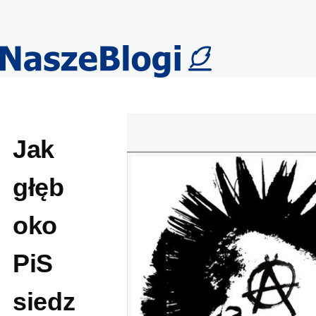
Przejdź do treści
Jak
głęb
oko
PiS
siedz