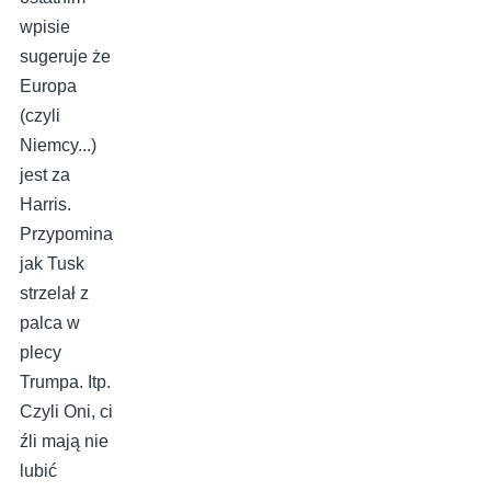
wpisie
sugeruje że
Europa
(czyli
Niemcy...)
jest za
Harris.
Przypomina
jak Tusk
strzelał z
palca w
plecy
Trumpa. Itp.
Czyli Oni, ci
źli mają nie
lubić