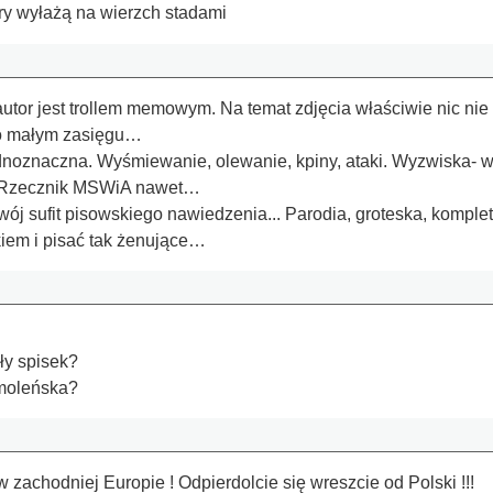
ry wyłażą na wierzch stadami
autor jest trollem memowym. Na temat zdjęcia właściwie nic nie
wo małym zasięgu…
noznaczna. Wyśmiewanie, olewanie, kpiny, ataki. Wyzwiska- w t
o.Rzecznik MSWiA nawet…
wój sufit pisowskiego nawiedzenia... Parodia, groteska, komp
iem i pisać tak żenujące…
ły spisek?
Smoleńska?
 zachodniej Europie ! Odpierdolcie się wreszcie od Polski !!!