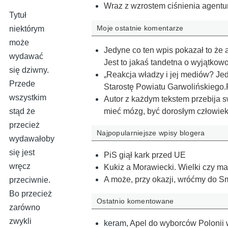
Wraz z wzrostem ciśnienia agentu
Tytuł
Moje ostatnie komentarze
niektórym
może
Jedyne co ten wpis pokazał to że 
wydawać
Jest to jakaś tandetna o wyjątko
się dziwny.
„Reakcja władzy i jej mediów? Jed
Przede
Starostę Powiatu Garwolińskieg
wszystkim
Autor z każdym tekstem przebija s
mieć mózg, być dorosłym człowiek
stąd że
przecież
Najpopularniejsze wpisy blogera
wydawałoby
się jest
PiS giął kark przed UE
wręcz
Kukiz a Morawiecki. Wielki czy ma
A może, przy okazji, wróćmy do 
przeciwnie.
Bo przecież
Ostatnio komentowane
zarówno
zwykli
keram
,
Apel do wyborców Polonii w