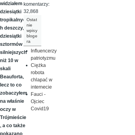
widziałem
komentarzy:
32,868
dziesiątki
Ostat
tropikalnyc
nie
h deszczy,
wpisy
bloge
dziesiątki
ra
sztormów
Influencerzy
silniejszych
patriotyzmu
niż 10 w
Ciężka
skali
robota
Beauforta,
chlapać w
lecz to co
internecie
zobaczyłem
Fauci -
na właśnie
Ojciec
Covid19
oczy w
Trójmieście
, a co także
pokazano