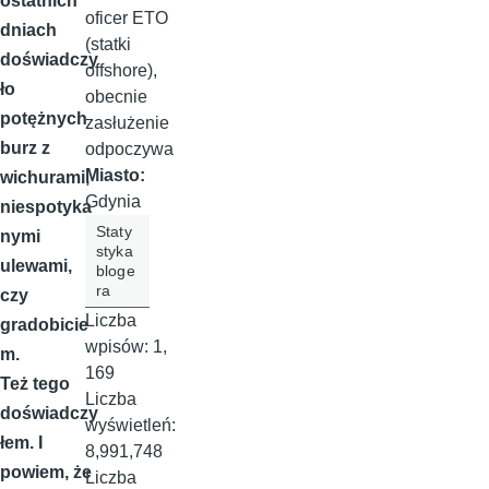
ostatnich
oficer ETO
dniach
(statki
doświadczy
offshore),
ło
obecnie
potężnych
zasłużenie
burz z
odpoczywa
Miasto:
wichurami,
Gdynia
niespotyka
Staty
nymi
styka
ulewami,
bloge
ra
czy
Liczba
gradobicie
wpisów:
1,
m.
169
Też tego
Liczba
doświadczy
wyświetleń:
łem. I
8,991,748
powiem, że
Liczba