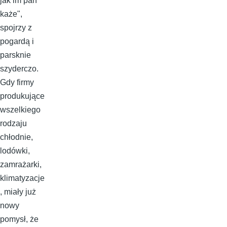
jak im pan
każe",
spojrzy z
pogardą i
parsknie
szyderczo.
Gdy firmy
produkujące
wszelkiego
rodzaju
chłodnie,
lodówki,
zamrażarki,
klimatyzacje
, miały już
nowy
pomysł, że