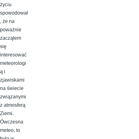
życiu
spowodował
, że na
poważnie
zacząłem
się
interesować
meteorologi
ą i
zjawiskami
na świecie
związanymi
z atmosferą
Ziemi.
Ówczesna
meteo, to
była w