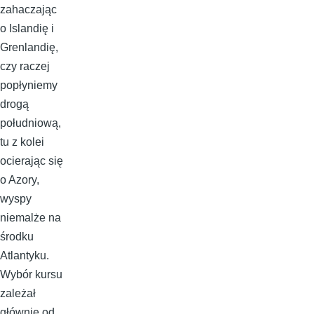
zahaczając
o Islandię i
Grenlandię,
czy raczej
popłyniemy
drogą
południową,
tu z kolei
ocierając się
o Azory,
wyspy
niemalże na
środku
Atlantyku.
Wybór kursu
zależał
głównie od