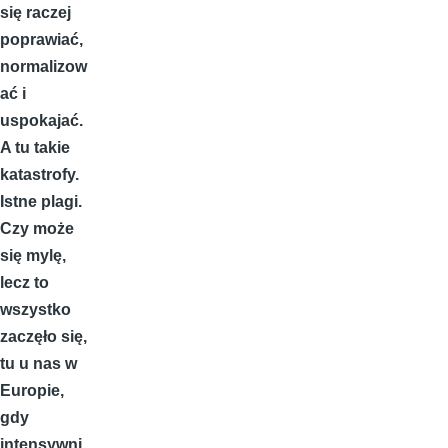
się raczej
poprawiać,
normalizow
ać i
uspokajać.
A tu takie
katastrofy.
Istne plagi.
Czy może
się mylę,
lecz to
wszystko
zaczęło się,
tu u nas w
Europie,
gdy
intensywni