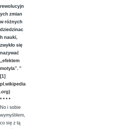
rewolucyjn
ych zmian
w różnych
dziedzinac
h nauki,
zwykło się
nazywać
„
efektem
motyla
”
.
"
[1]
pl.wikipedia
.org
)
* * * *
No i sobie
wymyśliłem,
co się z tą