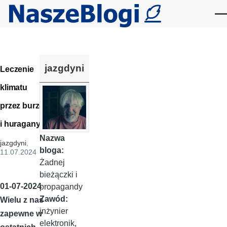
Przejdź do treści
Me
jazgdyni
Leczenie
klimatu
przez burze
i huragany
Nazwa
jazgdyni
,
bloga:
11.07.2024
Żadnej
bieżączki i
01-07-2024
propagandy
Zawód:
Wielu z nas
inżynier
zapewne w
elektronik,