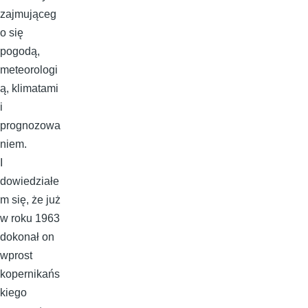
zajmująceg
o się
pogodą,
meteorologi
ą, klimatami
i
prognozowa
niem.
I
dowiedziałe
m się, że już
w roku 1963
dokonał on
wprost
kopernikańs
kiego