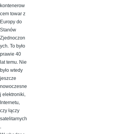
kontenerow
cem towar z
Europy do
Stanów
Zjednoczon
ych. To było
prawie 40
lat temu. Nie
było wtedy
jeszcze
nowoczesne
j elektroniki,
Internetu,
czy łączy
satelitarnych
.