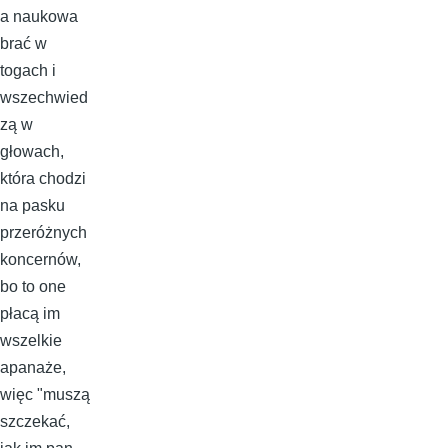
a naukowa
brać w
togach i
wszechwied
zą w
głowach,
która chodzi
na pasku
przeróżnych
koncernów,
bo to one
płacą im
wszelkie
apanaże,
więc "muszą
szczekać,