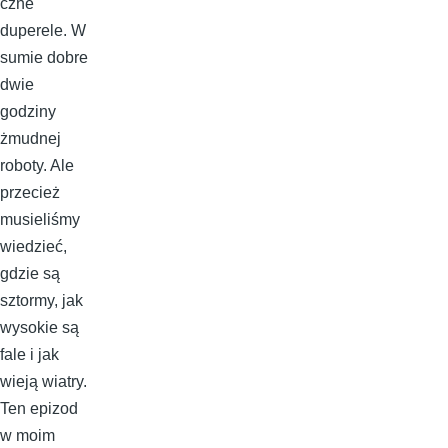
czne
duperele. W
sumie dobre
dwie
godziny
żmudnej
roboty. Ale
przecież
musieliśmy
wiedzieć,
gdzie są
sztormy, jak
wysokie są
fale i jak
wieją wiatry.
Ten epizod
w moim