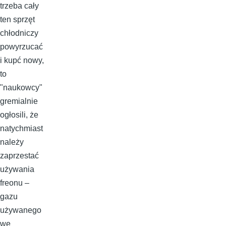
trzeba cały
ten sprzęt
chłodniczy
powyrzucać
i kupć nowy,
to
"naukowcy"
gremialnie
ogłosili, że
natychmiast
należy
zaprzestać
używania
freonu –
gazu
używanego
we