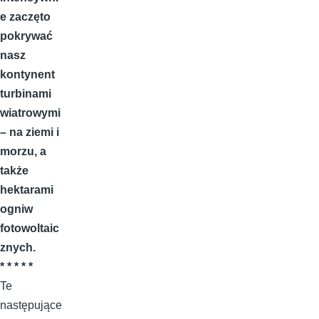
e zaczęto
pokrywać
nasz
kontynent
turbinami
wiatrowymi
– na ziemi i
morzu, a
także
hektarami
ogniw
fotowoltaic
znych.
* * * * *
Te
następujące