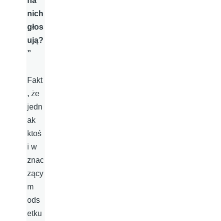
na
nich
głos
ują?
”
Fakt
, że
jedn
ak
ktoś
i w
znac
zący
m
ods
etku