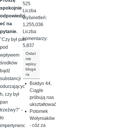
Proszę
525
spokojnie
Liczba
odpowiedzi
wyświetleń:
eć na
1,255,036
Liczba
pytanie.
komentarzy:
"Czy był pan
5,837
pod
Ostat
wpływem
nie
środków
wpisy
bloge
bądź
ra
substancji
Bołdyn 44.
odurzającyc
Ciągle
h, czy był
próbują nas
pan
ukształtować
trzeźwy?" -
Potomek
to
Wołyniaków
- cóż za
impertynenc