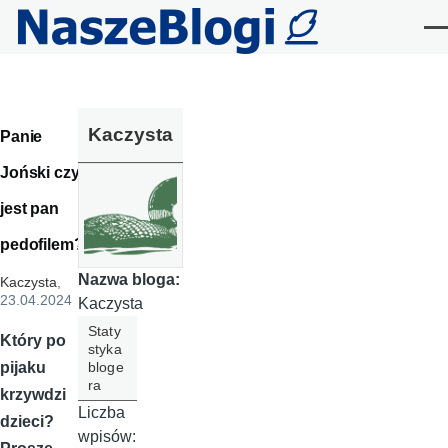
Przejdź do treści
Me
Kaczysta
Panie
Joński czy
jest pan
pedofilem?
Nazwa bloga:
Kaczysta
,
23.04.2024
Kaczysta
Staty
Który po
styka
bloge
pijaku
ra
krzywdzi
Liczba
dzieci?
wpisów: