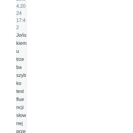
4.20
24
17:4
2
Jońs
kiem
u
trze
ba
szyb
ko
test
flue
ncji
słow
nej
prze