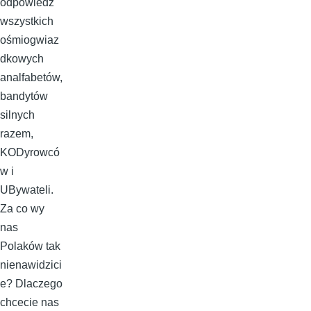
odpowiedź
wszystkich
ośmiogwiaz
dkowych
analfabetów,
bandytów
silnych
razem,
KODyrowcó
w i
UBywateli.
Za co wy
nas
Polaków tak
nienawidzici
e? Dlaczego
chcecie nas