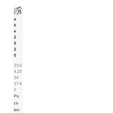
s
a
k
e
2
0
2
0
23.0
4.20
24
17:4
2
Po
co
ten