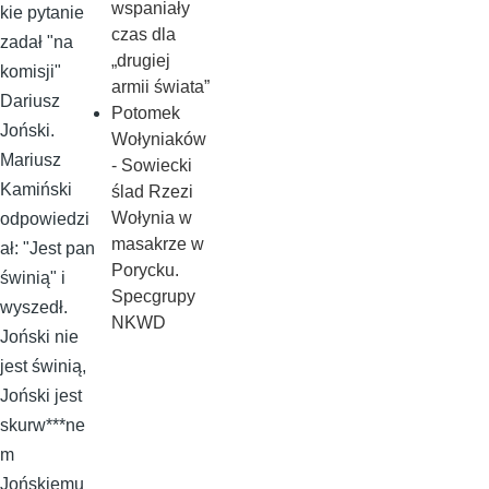
wspaniały
kie pytanie
czas dla
zadał "na
„drugiej
komisji"
armii świata”
Dariusz
Potomek
Joński.
Wołyniaków
Mariusz
- Sowiecki
Kamiński
ślad Rzezi
Wołynia w
odpowiedzi
masakrze w
ał: "Jest pan
Porycku.
świnią" i
Specgrupy
wyszedł.
NKWD
Joński nie
jest świnią,
Joński jest
skurw***ne
m
Jońskiemu