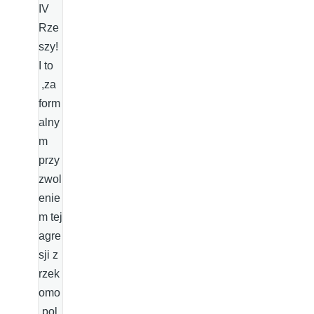
IV
Rze
szy!
I to
,za
form
alny
m
przy
zwol
enie
m tej
agre
sji z
rzek
omo
„pol