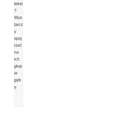
tekst
?
Wys
tarcz
y
spoj
rzeć
na
ich
głup
ie
gęb
y.