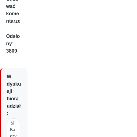
wać
kome
ntarze
Odsło
ny:
3809
W
dysku
sji
biorą
udział
:
🥇
Ka
czy