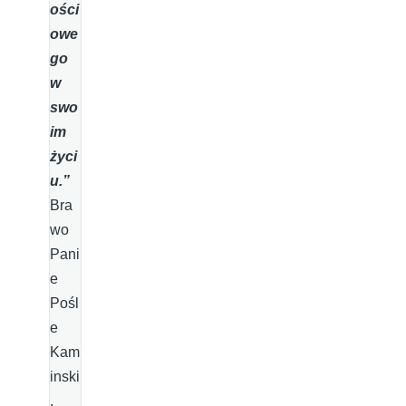
ości
owe
go
w
swo
im
życi
u.”
Bra
wo
Pani
e
Pośl
e
Kam
inski
.