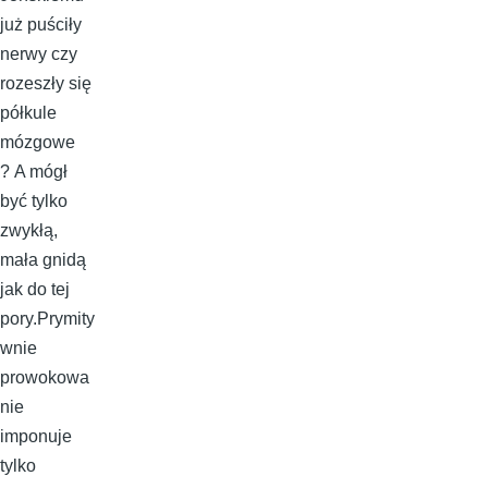
już puściły
nerwy czy
rozeszły się
półkule
mózgowe
? A mógł
być tylko
zwykłą,
mała gnidą
jak do tej
pory.Prymity
wnie
prowokowa
nie
imponuje
tylko