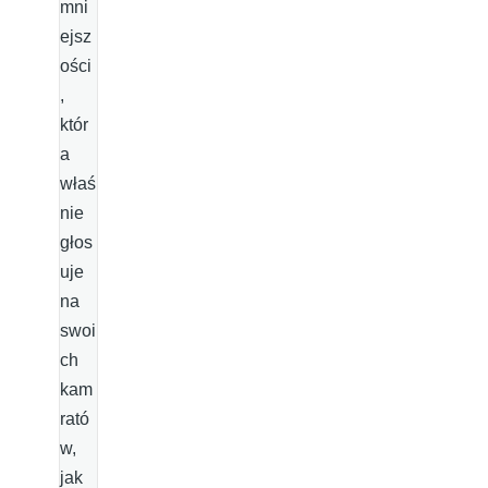
mni
ejsz
ości
,
któr
a
właś
nie
głos
uje
na
swoi
ch
kam
rató
w,
jak