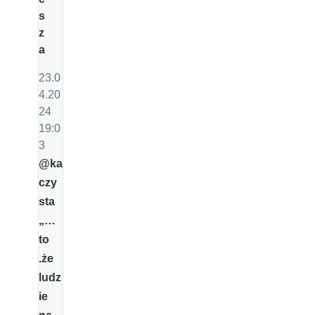
s
z
a
23.0
4.20
24
19:0
3
@ka
czy
sta
„…
to
.że
ludz
ie