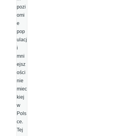
pozi
omi
e
pop
ulacj
i
mni
ejsz
ości
nie
miec
kiej
w
Pols
ce.
Tej