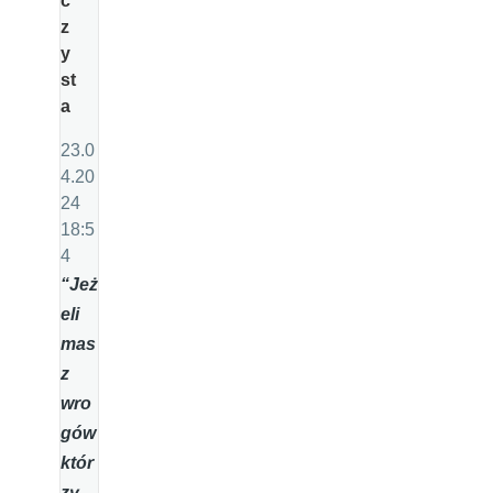
c
z
y
st
a
23.0
4.20
24
18:5
4
“Jeż
eli
mas
z
wro
gów
któr
zy