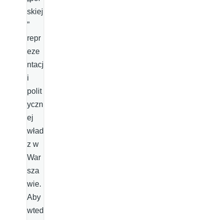
skiej
”
repr
eze
ntacj
i
polit
yczn
ej
wład
z w
War
sza
wie.
Aby
wted