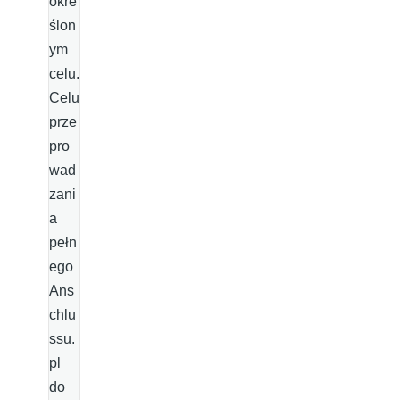
okre
ślon
ym
celu.
Celu
prze
pro
wad
zani
a
pełn
ego
Ans
chlu
ssu.
pl
do