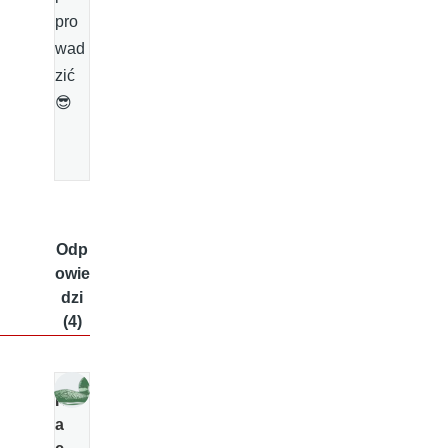
pro
wad
zić
😎
Odp
owie
dzi
(4)
K
a