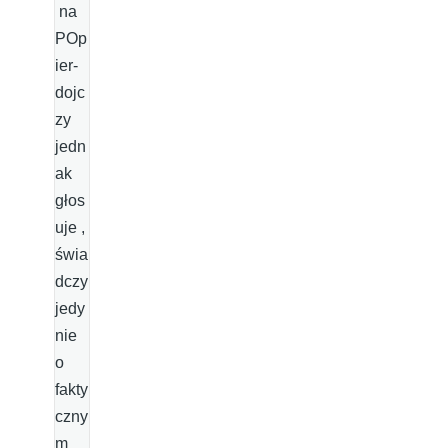
na
POp
ier-
dojc
zy
jedn
ak
głos
uje ,
świa
dczy
jedy
nie
o
fakty
czny
m