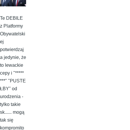
Te DEBILE
z Platformy
Obywatelski
ej
potwierdzaj
a jedynie, że
to lewackie
cepy i "*****
***" "PUSTE
ŁBY" od
urodzenia -
tylko takie
sk...... mogą
tak się
kompromito