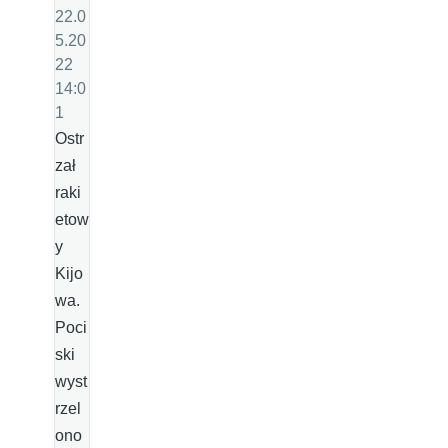
22.0
5.20
22
14:0
1
Ostr
zał
raki
etow
y
Kijo
wa.
Poci
ski
wyst
rzel
ono