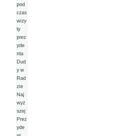
pod
czas
wizy
ty
prez
yde
nta
Dud
y w
Rad
zie
Naj
wyż
szej
Prez
yde
nt