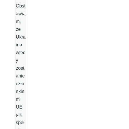
Obst
awia
m,
że
Ukra
ina
wted
y
zost
anie
czło
nkie
m
UE
jak
speł