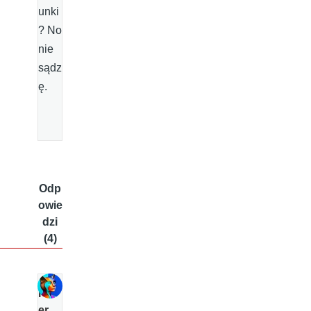
unki
? No
nie
sądz
ę.
Odp
owie
dzi
(4)
P
er