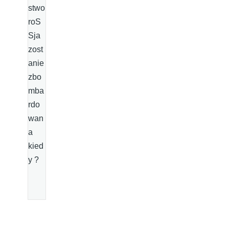
stwo
roS
Sja
zost
anie
zbo
mba
rdo
wan
a
kied
y ?