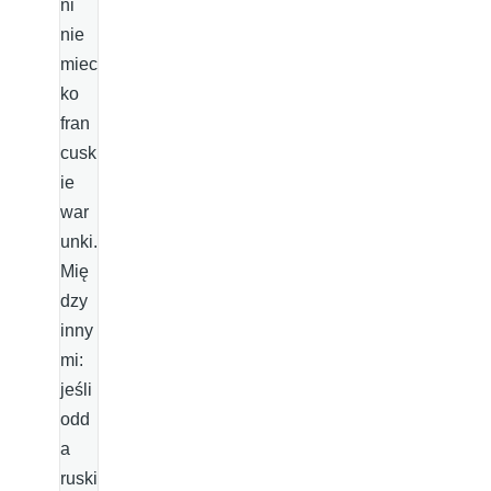
ni
nie
miec
ko
fran
cusk
ie
war
unki.
Mię
dzy
inny
mi:
jeśli
odd
a
ruski