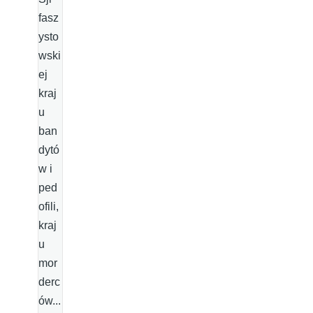
fasz
ysto
wski
ej
kraj
u
ban
dytó
w i
ped
ofili,
kraj
u
mor
derc
ów...