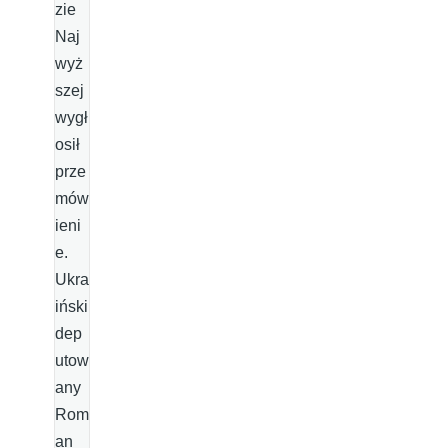
zie
Naj
wyż
szej
wygł
osił
prze
mów
ieni
e.
Ukra
iński
dep
utow
any
Rom
an