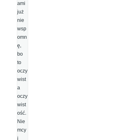
ami
już
nie
wsp
omn
ę,
bo
to
oczy
wist
a
oczy
wist
ość.
Nie
mcy
i