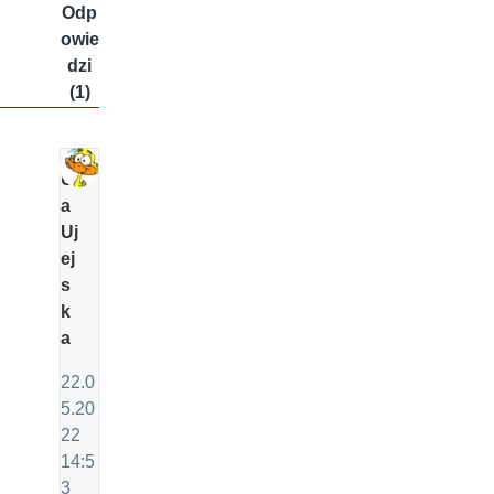
Odp
owie
dzi
(1)
Ul
a
Uj
ej
s
k
a
22.0
5.20
22
14:5
3