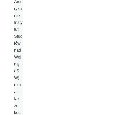
Ame
ryka
ński
Insty
tut
Stud
iów
nad
Woj
ną
(IS
W)
uzn
ał
fakt,
że
koci