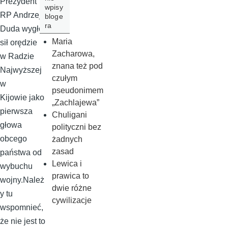
Prezydent
wpisy
RP Andrzej
bloge
ra
Duda wygło
Maria
sił orędzie
Zacharowa,
w Radzie
znana też pod
Najwyższej
czułym
w
pseudonimem
Kijowie jako
„Zachlajewa”
pierwsza
Chuligani
głowa
polityczni bez
obcego
żadnych
zasad
państwa od
Lewica i
wybuchu
prawica to
wojny.Należ
dwie różne
y tu
cywilizacje
wspomnieć,
że nie jest to