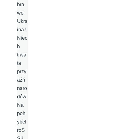
bra
wo
Ukra
ina !
Niec
h
trwa
ta
przyj
aźń
naro
dów.
Na
poh
ybel
roS
Sji