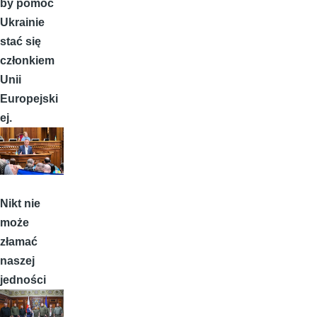
by pomóc
Ukrainie
stać się
członkiem
Unii
Europejski
ej.
Nikt nie
może
złamać
naszej
jedności