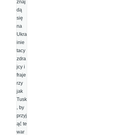
znaj
dą
się
na
Ukra
inie
tacy
zdra
jcy i
fraje
rzy
jak
Tusk
, by
przyj
ąć te
war