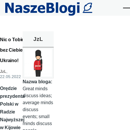
Przejdź do treści
Me
JzL
Nic o Tobie,
bez Ciebie,
Ukraino!
JzL
,
22.05.2022
Nazwa bloga:
Orędzie
Great minds
discuss ideas;
prezydenta
average minds
Polski w
discuss
Radzie
events; small
Najwyższej
minds discuss
w Kijowie