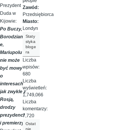
people
Prezydent
Zawód:
Duda w
Przedsiębiorca
Kijowie:
Miasto:
Londyn
Po Buczy,
Staty
Borodzianc
styka
e,
bloge
ra
Mariupolu
Liczba
nie może
wpisów:
być mowy
680
o
Liczba
interesach
wyświetleń:
jak zwykle z
1,749,066
Rosją,
Liczba
drodzy
komentarzy:
prezydenci
7,720
i premierzy
Ostat
nie