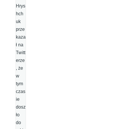
Hrys
hch
uk
prze
kaza
ł na
Twitt
erze
, że
w
tym
czas
ie
dosz
ło
do