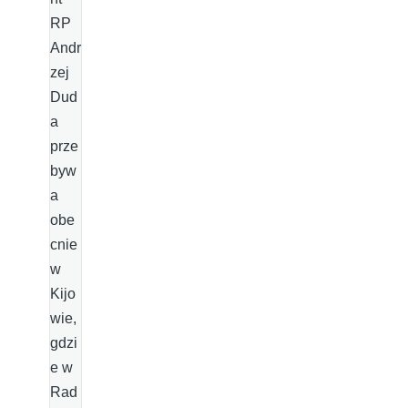
RP
Andr
zej
Dud
a
prze
byw
a
obe
cnie
w
Kijo
wie,
gdzi
e w
Rad