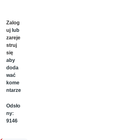
Zalog
uj
lub
zareje
struj
się
aby
doda
wać
kome
ntarze
Odsło
ny:
9146