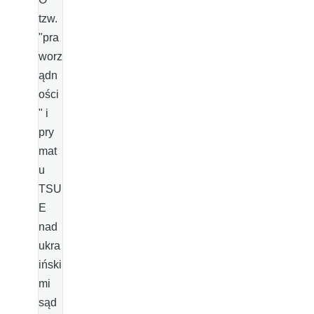
tzw.
"pra
worz
ądn
ości
" i
pry
mat
u
TSU
E
nad
ukra
iński
mi
sąd