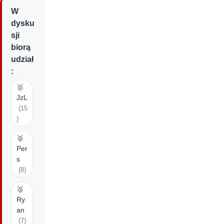
W
dysku
sji
biorą
udział
:
🥇
JzL
(15
)
🥈
Per
s
(8)
🥉
Ry
an
(7)