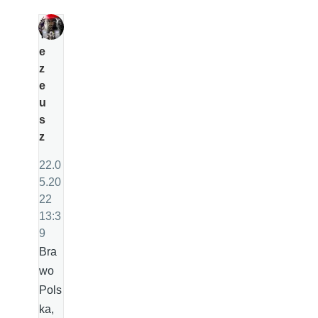
T
e
z
e
u
s
z
22.0
5.20
22
13:3
9
Bra
wo
Pols
ka,