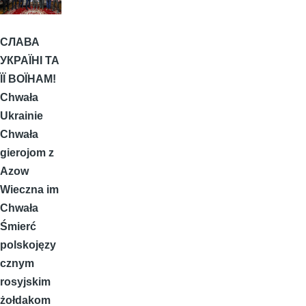
СЛАВА
УКРАЇНІ ТА
ЇЇ ВОЇНАМ!
Chwała
Ukrainie
Chwała
gierojom z
Azow
Wieczna im
Chwała
Śmierć
polskojęzy
cznym
rosyjskim
żołdakom