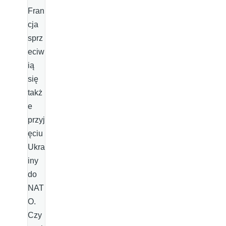
Fran
cja
sprz
eciw
ią
się
takż
e
przyj
ęciu
Ukra
iny
do
NAT
O.
Czy