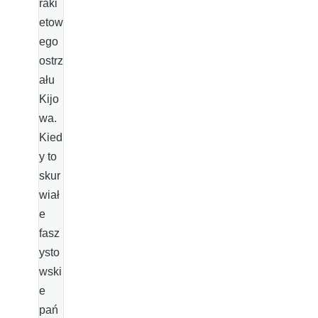
raki
etow
ego
ostrz
ału
Kijo
wa.
Kied
y to
skur
wiał
e
fasz
ysto
wski
e
pań