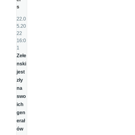
s
22.0
5.20
22
16:0
1
Zełe
nski
jest
zły
na
swo
ich
gen
erał
ów