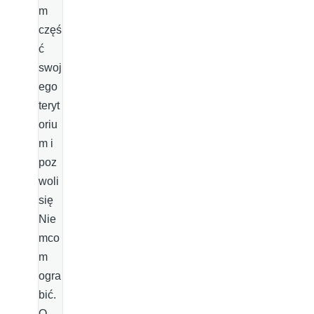
m
częś
ć
swoj
ego
teryt
oriu
m i
poz
woli
się
Nie
mco
m
ogra
bić.
O