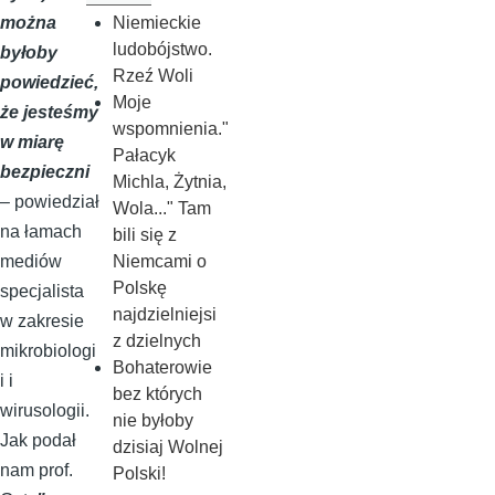
Niemieckie
można
ludobójstwo.
byłoby
Rzeź Woli
powiedzieć,
Moje
że jesteśmy
wspomnienia."
w miarę
Pałacyk
bezpieczni
Michla, Żytnia,
– powiedział
Wola..." Tam
na łamach
bili się z
Niemcami o
mediów
Polskę
specjalista
najdzielniejsi
w zakresie
z dzielnych
mikrobiologi
Bohaterowie
i i
bez których
wirusologii.
nie byłoby
Jak podał
dzisiaj Wolnej
nam prof.
Polski!