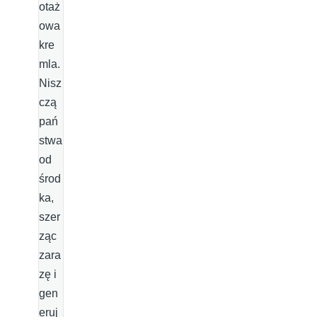
otaż
owa
kre
mla.
Nisz
czą
pań
stwa
od
środ
ka,
szer
ząc
zara
zę i
gen
eruj