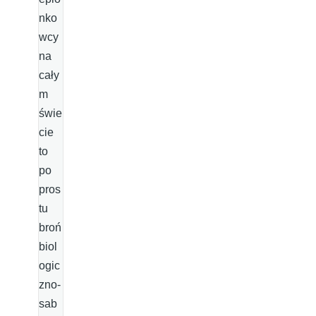
nko
wcy
na
cały
m
świe
cie
to
po
pros
tu
broń
biol
ogic
zno-
sab