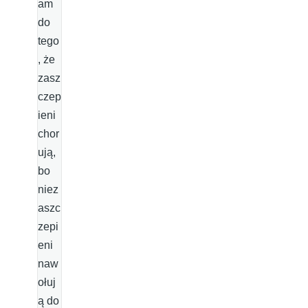
am
do
tego
, że
zasz
czep
ieni
chor
ują,
bo
niez
aszc
zepi
eni
naw
ołuj
ą do