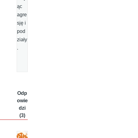
ąc
agre
sję i
pod
ziały
.
Odp
owie
dzi
(3)