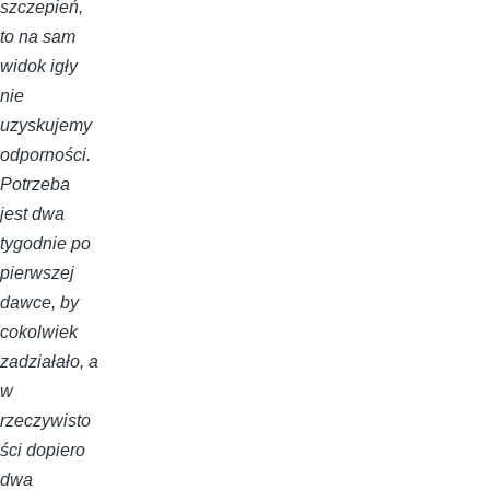
szczepień,
to na sam
widok igły
nie
uzyskujemy
odporności.
Potrzeba
jest dwa
tygodnie po
pierwszej
dawce, by
cokolwiek
zadziałało, a
w
rzeczywisto
ści dopiero
dwa