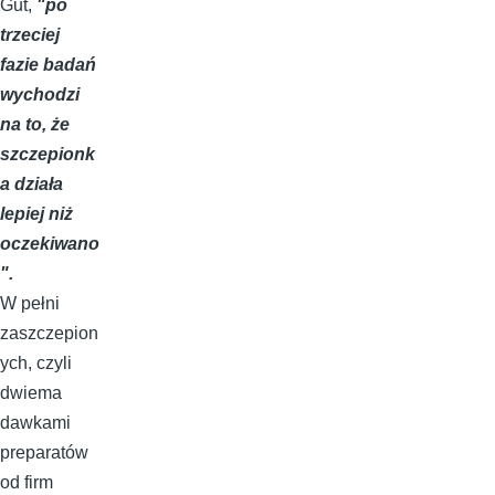
Gut,
"po
trzeciej
fazie badań
wychodzi
na to, że
szczepionk
a działa
lepiej niż
oczekiwano
".
W pełni
zaszczepion
ych, czyli
dwiema
dawkami
preparatów
od firm