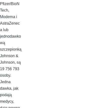
Pfizer/BioN
Tech,
Moderna i
AstraZenec
a lub
jednodawko
wą
szczepionką
Johnson &
Johnson, są
19 756 793
osoby.
Jedna
dawka, jak
podają
medycy,
daje pewne