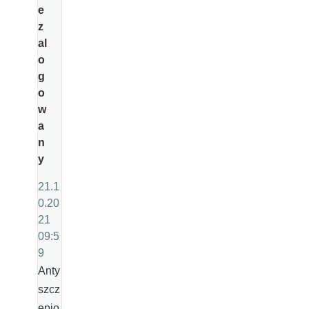
e
z
al
o
g
o
w
a
n
y
21.1
0.20
21
09:5
9
Anty
szcz
epio