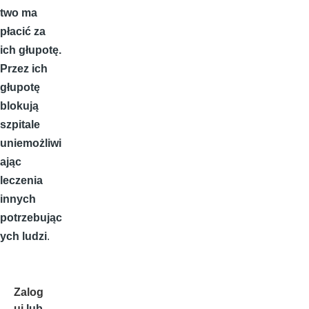
two ma
płacić za
ich głupotę.
Przez ich
głupotę
blokują
szpitale
uniemożliwi
ając
leczenia
innych
potrzebując
ych ludzi
.
Zalog
uj
lub