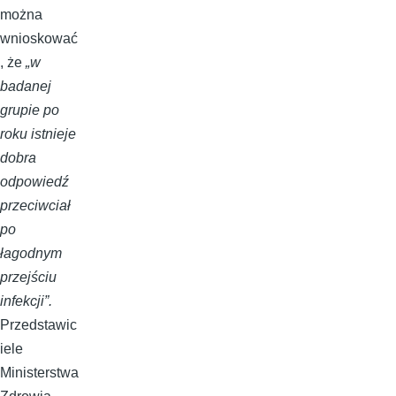
można
wnioskować
, że
„w
badanej
grupie po
roku istnieje
dobra
odpowiedź
przeciwciał
po
łagodnym
przejściu
infekcji”.
Przedstawic
iele
Ministerstwa