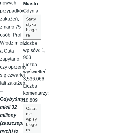
nowych
Miasto:
Gdynia
przypadków
zakażeń,
Staty
styka
zmarło 75
bloge
osób. Prof.
ra
Włodzimierz
Liczba
wpisów:
1,
a Guta
903
zapytano,
Liczba
czy oprzemy
wyświetleń:
się czwartej
3,536,066
fali zakażeń.
Liczba
–
komentarzy:
Gdybyśmy
18,809
mieli 32
Ostat
nie
miliony
wpisy
(zaszczepio
bloge
ra
nych) to