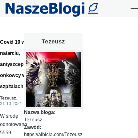
Przejdź do treści
Me
Tezeusz
Covid 19 w
natarciu,
antyszcepi
onkowcy w
szpitalach
Tezeusz
,
21.10.2021
Nazwa bloga:
W środę
Tezeusz
odnotowano
Zawód:
5559
https://albicla.com/Tezeusz