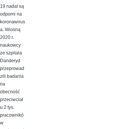
19 nadal są
odporni na
koronawirus
a. Wiosną
2020 r.
naukowcy
ze szpitala
Danderyd
przeprowad
zili badania
na
obecność
przeciwciał
u 2 tys.
pracownikó
w