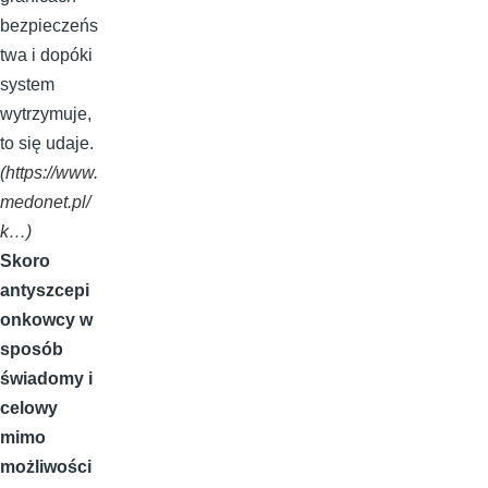
bezpieczeńs
twa i dopóki
system
wytrzymuje,
to się udaje.
(
https://www.
medonet.pl/
k…
)
Skoro
antyszcepi
onkowcy w
sposób
świadomy i
celowy
mimo
możliwości