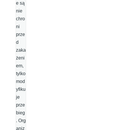
e są
nie
chro
ni
prze
d
zaka
żeni
em,
tylko
mod
yfiku
je
prze
bieg
. Org
aniz