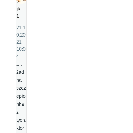
m
jk
1
21.1
0.20
21
10:0
4
„…
żad
na
szcz
epio
nka
z
tych,
któr