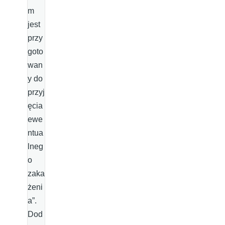
m
jest
przy
goto
wan
y do
przyj
ęcia
ewe
ntua
lneg
o
zaka
żeni
a”.
Dod