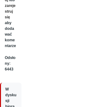
zareje
struj
się
aby
doda
wać
kome
ntarze
Odsło
ny:
6443
W
dysku
sji
biorą