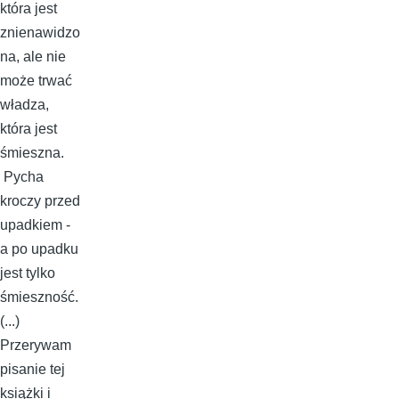
która jest
znienawidzo
na, ale nie
może trwać
władza,
która jest
śmieszna.
Pycha
kroczy przed
upadkiem -
a po upadku
jest tylko
śmieszność.
(...)
Przerywam
pisanie tej
książki i