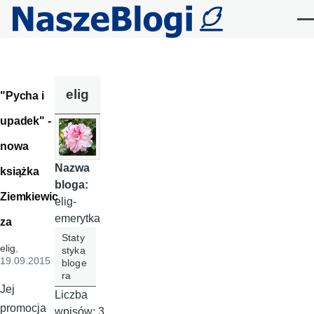
Przejdź do treści
Me
elig
"Pycha i
upadek" -
nowa
Nazwa
książka
bloga:
Ziemkiewic
elig-
emerytka
za
Staty
elig
,
styka
19.09.2015
bloge
ra
Jej
Liczba
promocja
wpisów:
3,