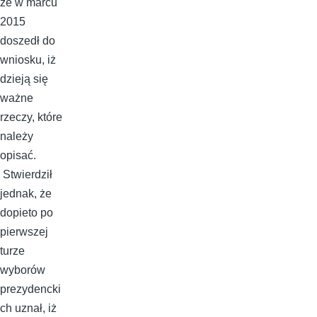
że w marcu
2015
doszedł do
wniosku, iż
dzieją się
ważne
rzeczy, które
należy
opisać.
Stwierdził
jednak, że
dopieto po
pierwszej
turze
wyborów
prezydencki
ch uznał, iż