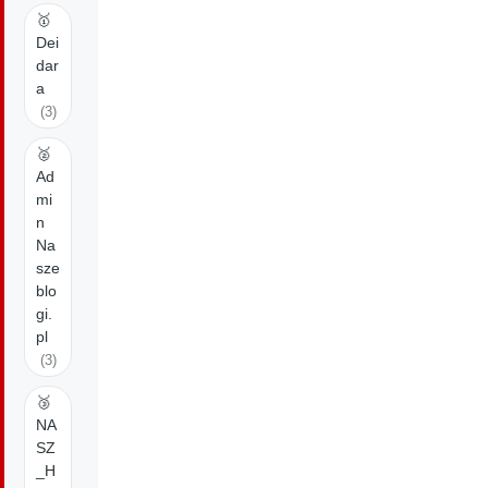
🥇
Dei
dar
a
(3)
🥈
Ad
mi
n
Na
sze
blo
gi.
pl
(3)
🥉
NA
SZ
_H