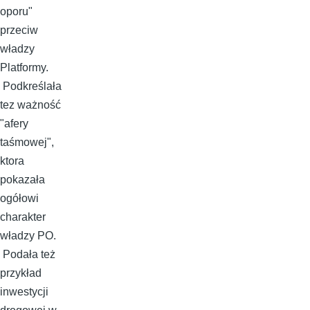
oporu"
przeciw
władzy
Platformy.
Podkreślała
tez ważność
"afery
taśmowej",
ktora
pokazała
ogółowi
charakter
władzy PO.
Podała też
przykład
inwestycji