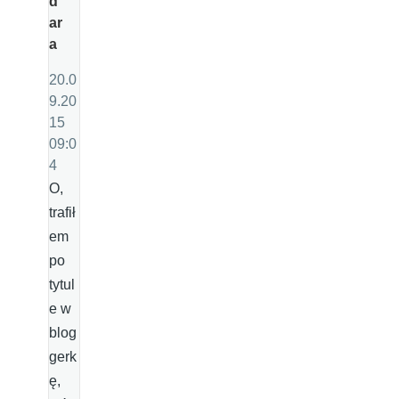
d
ar
a
20.0
9.20
15
09:0
4
O,
trafił
em
po
tytul
e w
blog
gerk
ę,