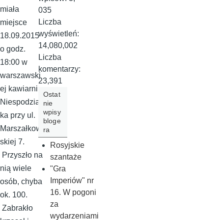
miała
035
Liczba
miejsce
wyświetleń:
18.09.2015
14,080,002
o godz.
Liczba
18:00 w
komentarzy:
warszawski
23,391
ej kawiarni
Ostat
Niespodzian
nie
wpisy
ka przy ul.
bloge
Marszałkow
ra
skiej 7.
Rosyjskie
Przyszło na
szantaże
nią wiele
"Gra
Imperiów" nr
osób, chyba
16. W pogoni
ok. 100.
za
Zabrakło
wydarzeniami