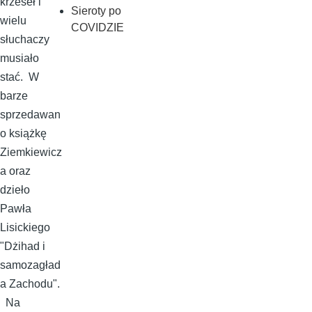
krzeseł i
Sieroty po
wielu
COVIDZIE
słuchaczy
musiało
stać. W
barze
sprzedawan
o książkę
Ziemkiewicz
a oraz
dzieło
Pawła
Lisickiego
"Dżihad i
samozagład
a Zachodu".
Na