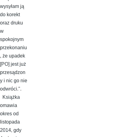
wysyłam ją
do korekt
oraz druku
w
spokojnym
przekonaniu
, że upadek
[PO] jest już
przesądzon
y i nic go nie
odwróci.".
Książka
omawia
okres od
listopada
2014, gdy