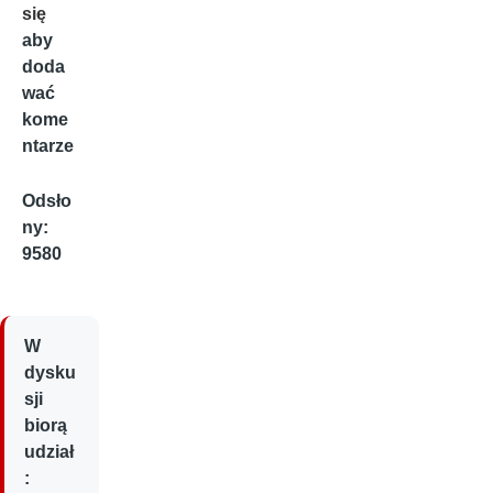
się
aby
doda
wać
kome
ntarze
Odsło
ny:
9580
W
dysku
sji
biorą
udział
: