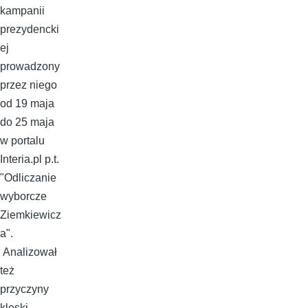
kampanii
prezydencki
ej
prowadzony
przez niego
od 19 maja
do 25 maja
w portalu
Interia.pl p.t.
"Odliczanie
wyborcze
Ziemkiewicz
a".
Analizował
też
przyczyny
klęski