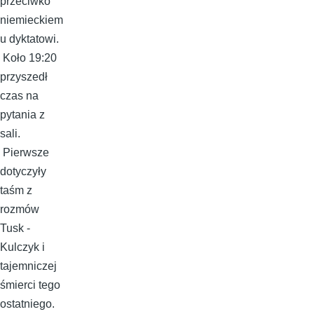
przeciwko
niemieckiem
u dyktatowi.
Koło 19:20
przyszedł
czas na
pytania z
sali.
Pierwsze
dotyczyły
taśm z
rozmów
Tusk -
Kulczyk i
tajemniczej
śmierci tego
ostatniego.