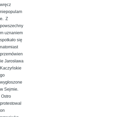
wręcz
niepopularn
e. Z
powszechny
m uznaniem
spotkało się
natomiast
przemówien
ie Jarosława
Kaczyńskie
go
wygłoszone
w Sejmie.
Ostro
protestowal
on