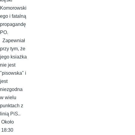
Komorowski
ego i fatalną
propagandę
PO.
Zapewniał
przy tym, że
jego ksiażka
nie jest
"pisowska" i
jest
niezgodna
w wielu
punktach z
linią PiS..
Około
18:30