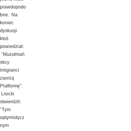
prawdopodo
bne. Na
koniec
dyskusji
ktoś
powiedział:
"Muzułmań
skcy
imigranci
zaorzą
Platformę".
Lisicki
stwierdził:
"Tym
optymistycz
nym