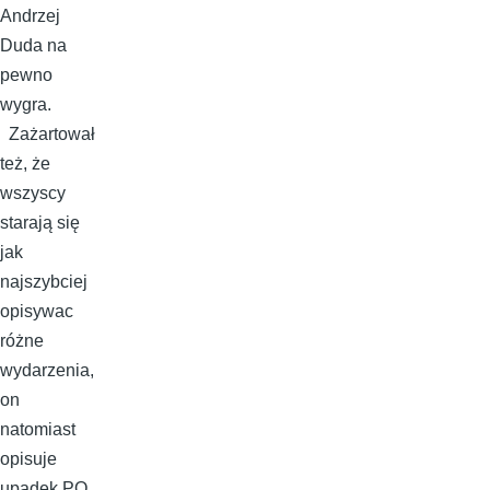
Andrzej
Duda na
pewno
wygra.
Zażartował
też, że
wszyscy
starają się
jak
najszybciej
opisywac
różne
wydarzenia,
on
natomiast
opisuje
upadek PO