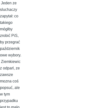
Jeden ze
sluchaczy
zapytał: co
takiego
mógłby
zrobić PiS,
by przegrać
październik
owe wybory.
Ziemkiewic
z odparl, ze
zawsze
mozna coś
popsuć, ale
w tym
przypadku
jest to malo