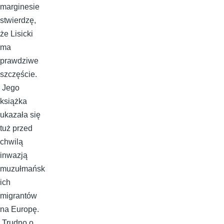
marginesie
stwierdzę,
że Lisicki
ma
prawdziwe
szczęście.
Jego
książka
ukazała się
tuż przed
chwilą
inwazją
muzułmańsk
ich
migrantów
na Europę.
Trudno o