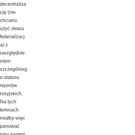
decentraliza
cję (nie
chciano
użyć słowa
federalizacj
a) z
uwzględnie
niem
szczególneg
o statusu
rejonów
rosyjskich.
Na tych
terenach
miałby więc
panować
inny system