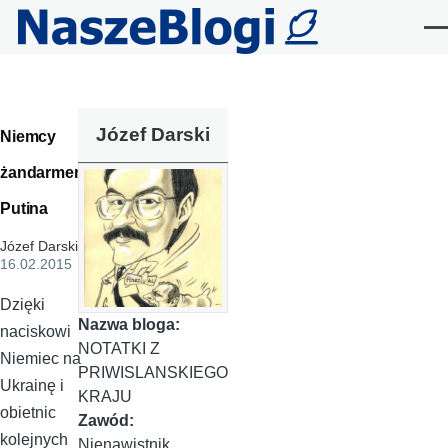
Przejdź do treści
Me
Józef Darski
Niemcy
żandarmem
Putina
Józef Darski
,
16.02.2015
Dzięki
Nazwa bloga:
naciskowi
NOTATKI Z
Niemiec na
PRIWISLANSKIEGO
Ukrainę i
KRAJU
obietnic
Zawód:
kolejnych
Nienawistnik