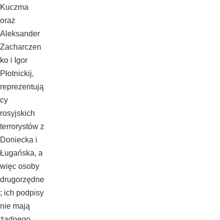
Kuczma
oraz
Aleksander
Zacharczen
ko i Igor
Płotnickij,
reprezentują
cy
rosyjskich
terrorystów z
Doniecka i
Ługańska, a
więc osoby
drugorzędne
; ich podpisy
nie mają
żadnego