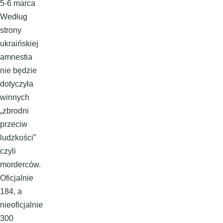
5-6 marca
Według
strony
ukraińskiej
amnestia
nie będzie
dotyczyła
winnych
„zbrodni
przeciw
ludzkości”
czyli
morderców.
Oficjalnie
184, a
nieoficjalnie
300