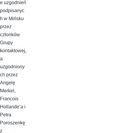
e uzgodnień
podpisanyc
h w Mińsku
przez
członków
Grupy
kontaktowej,
a
uzgodniony
ch przez
Angelę
Merkel,
Francois
Hollande’a i
Petra
Poroszenkę
z