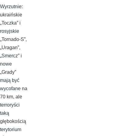
Wyrzutnie:
ukraińskie
„Toczka” i
rosyjskie
„Tornado-S”,
„Uragan”,
„Smercz” i
nowe
„Grady”
mają być
wycofane na
70 km, ale
terroryści
taką
głębokością
terytorium