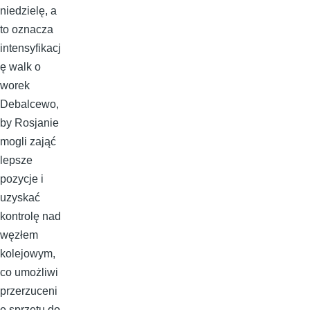
niedzielę, a
to oznacza
intensyfikacj
ę walk o
worek
Debalcewo,
by Rosjanie
mogli zająć
lepsze
pozycje i
uzyskać
kontrolę nad
węzłem
kolejowym,
co umożliwi
przerzuceni
e sprzętu do