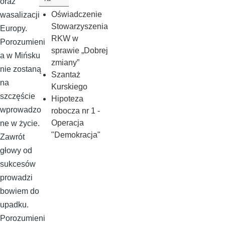
oraz
Oświadczenie
wasalizacji
Stowarzyszenia
Europy.
RKW w
Porozumieni
sprawie „Dobrej
a w Mińsku
zmiany”
nie zostaną
Szantaż
na
Kurskiego
szczęście
Hipoteza
wprowadzo
robocza nr 1 -
Operacja
ne w życie.
"Demokracja"
Zawrót
głowy od
sukcesów
prowadzi
bowiem do
upadku.
Porozumieni