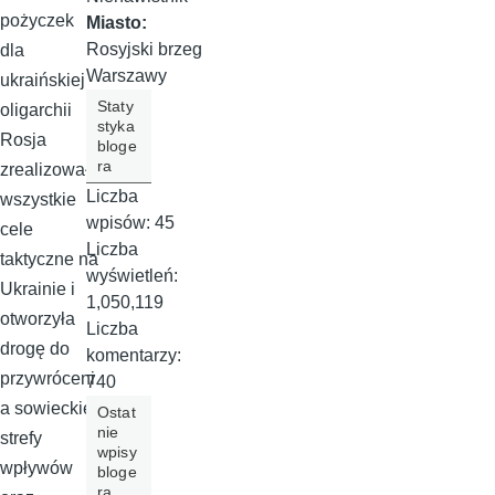
pożyczek
Miasto:
Rosyjski brzeg
dla
Warszawy
ukraińskiej
Staty
oligarchii
styka
Rosja
bloge
ra
zrealizowała
Liczba
wszystkie
wpisów:
45
cele
Liczba
taktyczne na
wyświetleń:
Ukrainie i
1,050,119
otworzyła
Liczba
drogę do
komentarzy:
przywróceni
740
a sowieckiej
Ostat
nie
strefy
wpisy
wpływów
bloge
ra