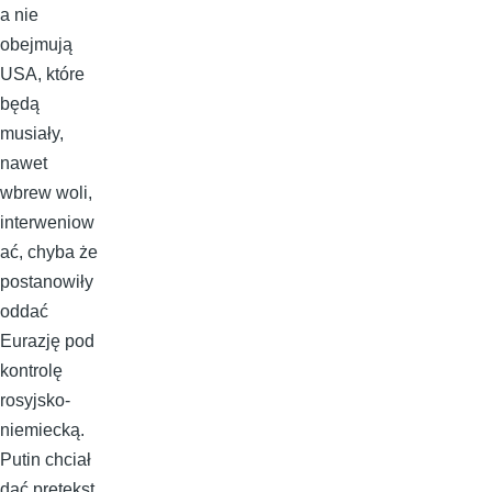
a nie
obejmują
USA, które
będą
musiały,
nawet
wbrew woli,
interweniow
ać, chyba że
postanowiły
oddać
Eurazję pod
kontrolę
rosyjsko-
niemiecką.
Putin chciał
dać pretekst