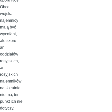
oporu Rosji.
Obce
wojska i
najemnicy
mają być
wycofani,
ale skoro
ani
oddziałów
rosyjskich,
ani
rosyjskich
najemników
na Ukrainie
nie ma, ten
punkt ich nie
dotyczy.