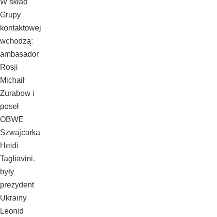
W skład
Grupy
kontaktowej
wchodzą:
ambasador
Rosji
Michaił
Zurabow i
poseł
OBWE
Szwajcarka
Heidi
Tagliavini,
były
prezydent
Ukrainy
Leonid