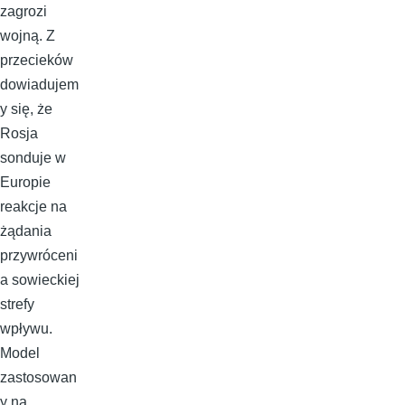
zagrozi
wojną. Z
przecieków
dowiadujem
y się, że
Rosja
sonduje w
Europie
reakcje na
żądania
przywróceni
a sowieckiej
strefy
wpływu.
Model
zastosowan
y na