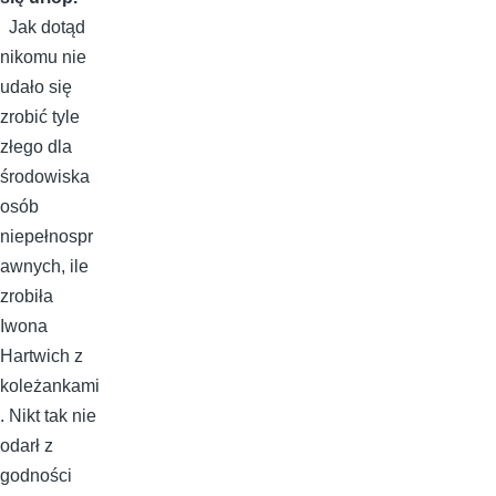
Jak dotąd
nikomu nie
udało się
zrobić tyle
złego dla
środowiska
osób
niepełnospr
awnych, ile
zrobiła
Iwona
Hartwich z
koleżankami
. Nikt tak nie
odarł z
godności