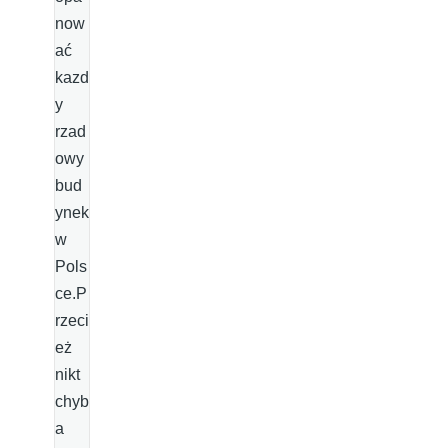
now
ać
kazd
y
rzad
owy
bud
ynek
w
Pols
ce.P
rzeci
eż
nikt
chyb
a