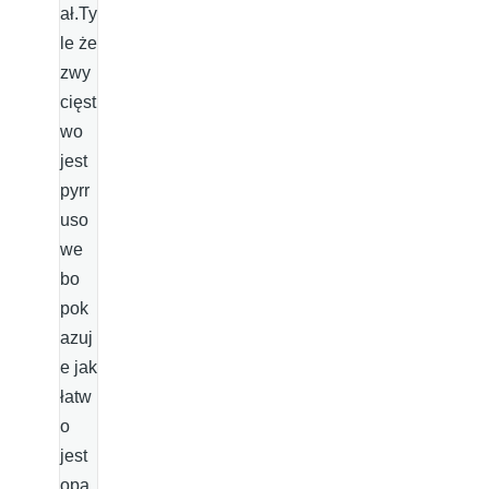
ał.Ty
le że
zwy
cięst
wo
jest
pyrr
uso
we
bo
pok
azuj
e jak
łatw
o
jest
opa