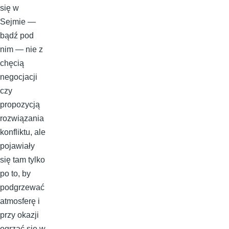
się w
Sejmie —
bądź pod
nim — nie z
chęcią
negocjacji
czy
propozycją
rozwiązania
konfliktu, ale
pojawiały
się tam tylko
po to, by
podgrzewać
atmosferę i
przy okazji
ogrzać się w