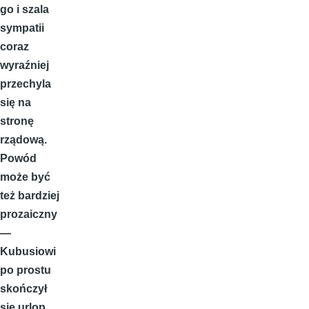
go i szala
sympatii
coraz
wyraźniej
przechyla
się na
stronę
rządową.
Powód
może być
też bardziej
prozaiczny
—
Kubusiowi
po prostu
skończył
się urlop.