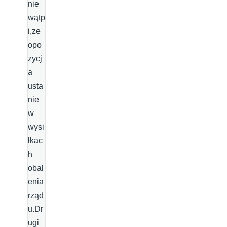
nie
wątp
i,ze
opo
zycj
a
usta
nie
w
wysi
łkac
h
obal
enia
rząd
u.Dr
ugi