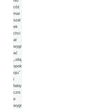
No
cóż
mar
szał
ek
chci
ał
wygr
ać
,,siłą
spok
oju''
i
fakty
czni
e
wygr