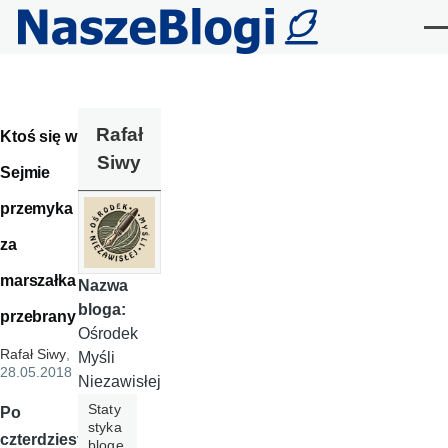
Przejdź do treści
Me
Rafał
Ktoś się w
Siwy
Sejmie
przemyka
za
marszałka
Nazwa
bloga:
przebrany
Ośrodek
Rafał Siwy
,
Myśli
28.05.2018
Niezawisłej
Staty
Po
styka
czterdziest
bloge