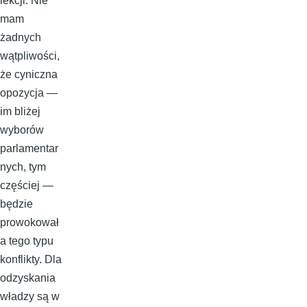
lekcji. Nie
mam
żadnych
wątpliwości,
że cyniczna
opozycja —
im bliżej
wyborów
parlamentar
nych, tym
częściej —
będzie
prowokował
a tego typu
konflikty. Dla
odzyskania
władzy są w