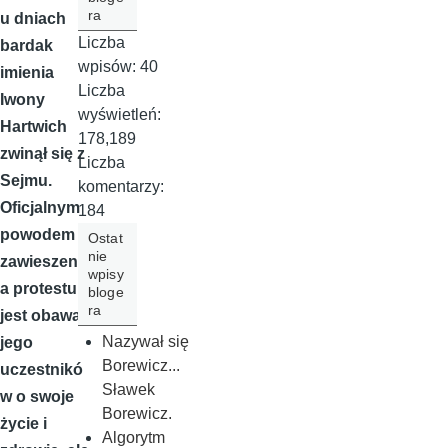
ra
u dniach
Liczba
bardak
wpisów:
40
imienia
Liczba
Iwony
wyświetleń:
Hartwich
178,189
zwinął się z
Liczba
Sejmu.
komentarzy:
Oficjalnym
184
powodem
Ostat
nie
zawieszeni
wpisy
a protestu
bloge
ra
jest obawa
Nazywał się
jego
Borewicz...
uczestnikó
Sławek
w o swoje
Borewicz.
życie i
Algorytm