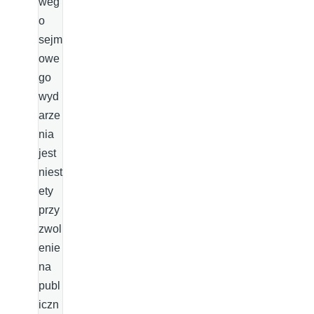
weg
o
sejm
owe
go
wyd
arze
nia
jest
niest
ety
przy
zwol
enie
na
publ
iczn