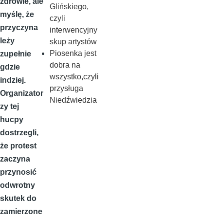
zdrowie, ale
Glińskiego,
myślę, że
czyli
przyczyna
interwencyjny
leży
skup artystów
Piosenka jest
zupełnie
dobra na
gdzie
wszystko,czyli
indziej.
przysługa
Organizator
Niedźwiedzia
zy tej
hucpy
dostrzegli,
że protest
zaczyna
przynosić
odwrotny
skutek do
zamierzone