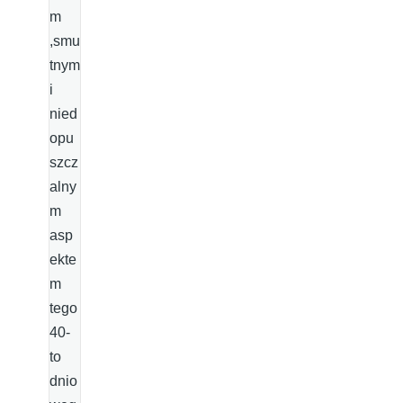
m
,smu
tnym
i
nied
opu
szcz
alny
m
asp
ekte
m
tego
40-
to
dnio