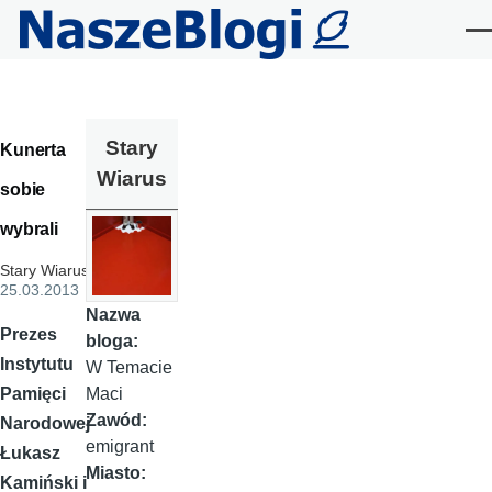
Przejdź do treści
Me
Stary
Kunerta
Wiarus
sobie
wybrali
Stary Wiarus
,
25.03.2013
Nazwa
Prezes
bloga:
Instytutu
W Temacie
Maci
Pamięci
Zawód:
Narodowej
emigrant
Łukasz
Miasto:
Kamiński i