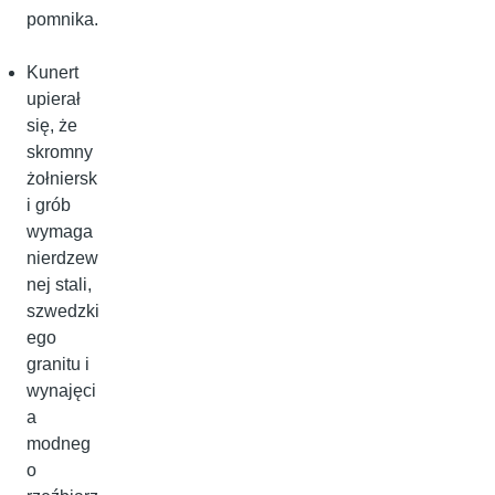
pomnika.
Kunert
upierał
się, że
skromny
żołniersk
i grób
wymaga
nierdzew
nej stali,
szwedzki
ego
granitu i
wynajęci
a
modneg
o