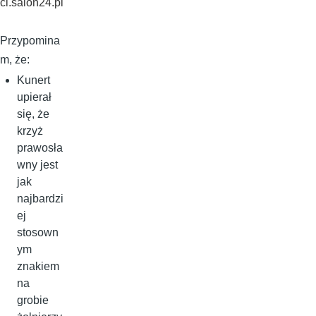
ci.salon24.pl
Przypomina
m, że:
Kunert
upierał
się, że
krzyż
prawosła
wny jest
jak
najbardzi
ej
stosown
ym
znakiem
na
grobie