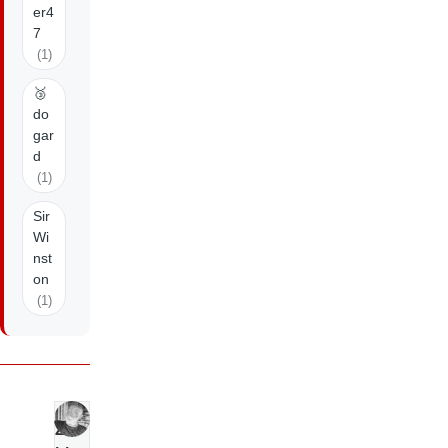
er4
7
(1)
🥉
do
gar
d
(1)
Sir
Wi
nst
on
(1)
Z