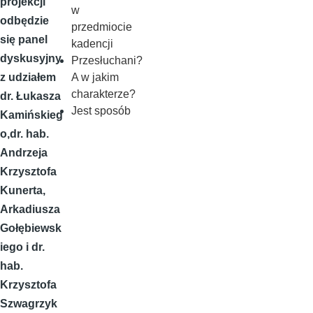
projekcji
w
odbędzie
przedmiocie
się panel
kadencji
dyskusyjny
Przesłuchani?
A w jakim
z udziałem
charakterze?
dr. Łukasza
Jest sposób
Kamińskieg
o,dr. hab.
Andrzeja
Krzysztofa
Kunerta,
Arkadiusza
Gołębiewsk
iego i dr.
hab.
Krzysztofa
Szwagrzyk