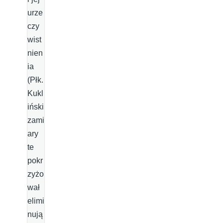
urze
czy
wist
nien
ia
(Płk.
Kukl
iński
zami
ary
te
pokr
zyżo
wał
elimi
nują