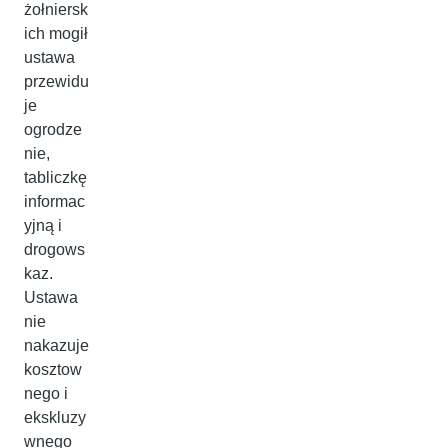
żołniersk
ich mogił
ustawa
przewidu
je
ogrodze
nie,
tabliczkę
informac
yjną i
drogows
kaz.
Ustawa
nie
nakazuje
kosztow
nego i
ekskluzy
wnego