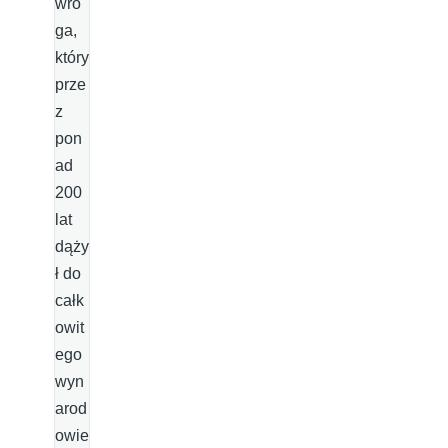
wro
ga,
który
prze
z
pon
ad
200
lat
dąży
ł do
całk
owit
ego
wyn
arod
owie