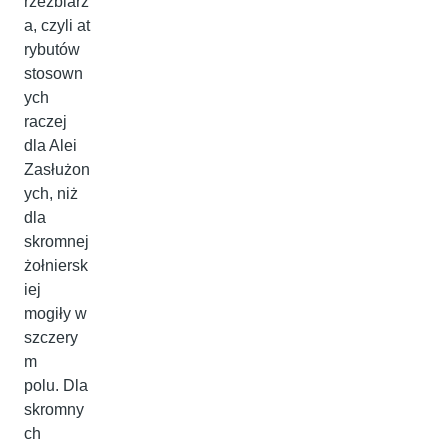
rzeźbiarz
a, czyli at
rybutów
stosown
ych
raczej
dla Alei
Zasłużon
ych, niż
dla
skromnej
żołniersk
iej
mogiły w
szczery
m
polu. Dla
skromny
ch