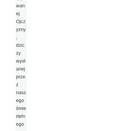
wan
ej
Ojcz
yzny
,
dzic
zy
wysł
anej
prze
z
nasz
ego
śmie
rteln
ego