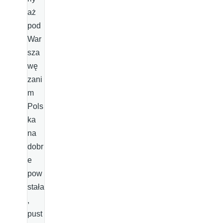
aż
pod
War
sza
wę
zani
m
Pols
ka
na
dobr
e
pow
stała
,
pust