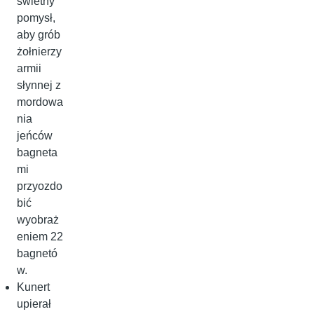
świetny
pomysł,
aby grób
żołnierzy
armii
słynnej z
mordowa
nia
jeńców
bagneta
mi
przyozdo
bić
wyobraż
eniem 22
bagnetó
w.
Kunert
upierał