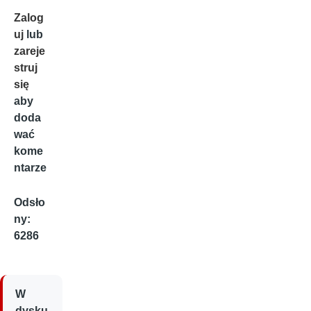
Zalog
uj
lub
zareje
struj
się
aby
doda
wać
kome
ntarze
Odsło
ny:
6286
W
dysku