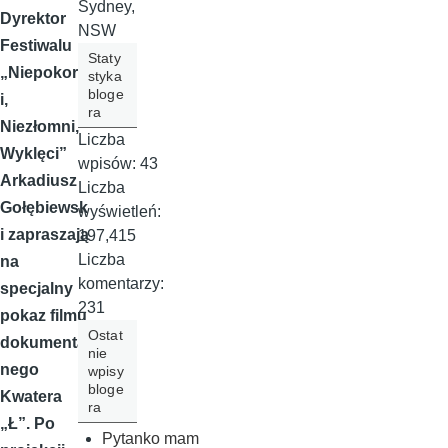
Sydney,
Dyrektor
NSW
Festiwalu
Staty
„Niepokorn
styka
bloge
i,
ra
Niezłomni,
Liczba
Wyklęci”
wpisów:
43
Arkadiusz
Liczba
Gołębiewsk
wyświetleń:
i zapraszają
197,415
Liczba
na
komentarzy:
specjalny
231
pokaz filmu
Ostat
dokumental
nie
nego
wpisy
bloge
Kwatera
ra
„Ł”. Po
Pytanko mam