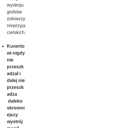
wystroju
grobów
żołnierzy
nieprzyja
cielskich.
Kunerto
wi nigdy
nie
przeszk
adzał i
dalej nie
przeszk
adza
daleko
skromni
ejszy
wystrój