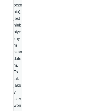
ocze
nia),
jest
nieb
otyc
zny
m
skan
dale
m.
To
tak
jakb
y
czer
won