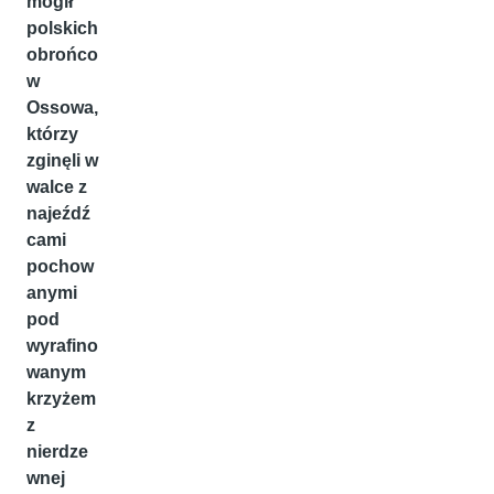
mogił
polskich
obrońco
w
Ossowa,
którzy
zginęli w
walce z
najeźdź
cami
pochow
anymi
pod
wyrafino
wanym
krzyżem
z
nierdze
wnej