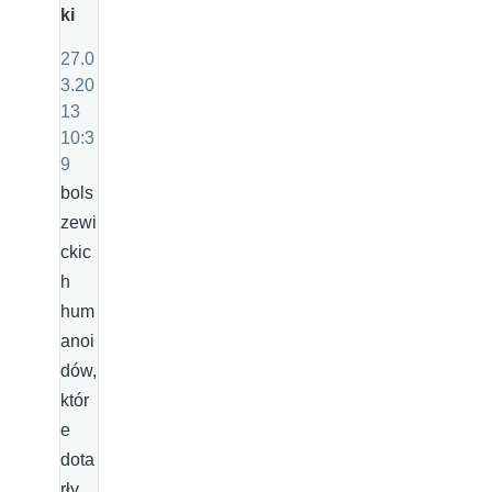
ki
27.0
3.20
13
10:3
9
bols
zewi
ckic
h
hum
anoi
dów,
któr
e
dota
rły