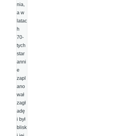
nia,
a w
latac
h
70-
tych
star
anni
e
zapl
ano
wał
zagł
adę
i był
blisk
i jej