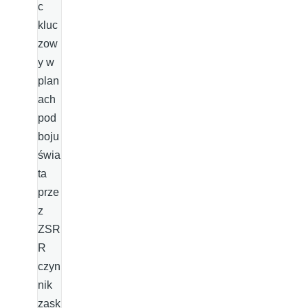
c
kluc
zow
y w
plan
ach
pod
boju
świa
ta
prze
z
ZSR
R
czyn
nik
zask