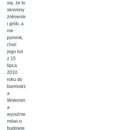
się, że to
skromny
żołniersk
i grób, a
nie
pomnik,
choć
jego list
z 15
lipca
2010
roku do
burmistrz
a
Wołomin
a
wyraźnie
mówi o
budowie