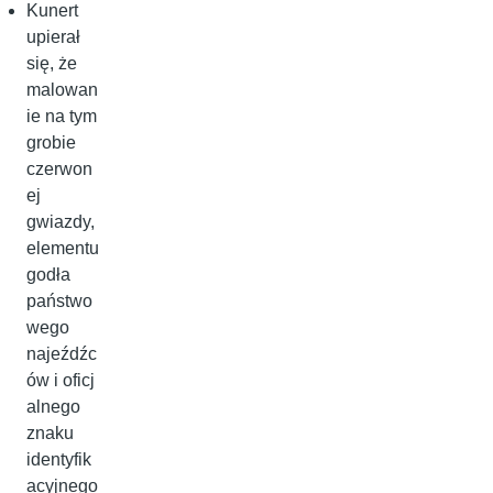
Kunert
upierał
się, że
malowan
ie na tym
grobie
czerwon
ej
gwiazdy,
elementu
godła
państwo
wego
najeźdźc
ów i oficj
alnego
znaku
identyfik
acyjnego