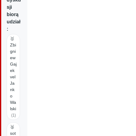
sji
biorą
udział
:
🥇
Zbi
gni
ew
Gaj
ek
vel
Ja
nk
o
Wa
lski
(1)
🥈
sot