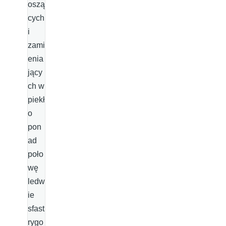
oszą
cych
i
zami
enia
jący
ch w
piekł
o
pon
ad
poło
wę
ledw
ie
sfast
rygo