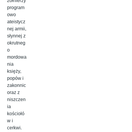
żołnierzy
program
owo
ateistycz
nej armii,
słynnej z
okrutneg
o
mordowa
nia
księży,
popów i
zakonnic
oraz z
niszczen
ia
kościołó
w i
cerkwi.