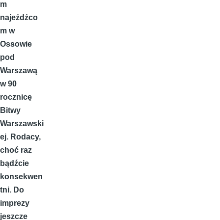
m
najeźdźco
m w
Ossowie
pod
Warszawą
w 90
rocznicę
Bitwy
Warszawski
ej. Rodacy,
choć raz
bądźcie
konsekwen
tni. Do
imprezy
jeszcze