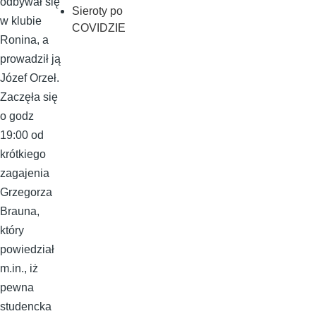
odbywał się
Sieroty po
w klubie
COVIDZIE
Ronina, a
prowadził ją
Józef Orzeł.
Zaczęła się
o godz
19:00 od
krótkiego
zagajenia
Grzegorza
Brauna,
który
powiedział
m.in., iż
pewna
studencka