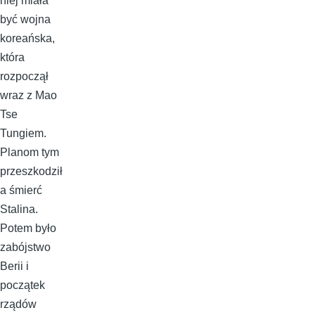
niej miała
być wojna
koreańska,
która
rozpoczął
wraz z Mao
Tse
Tungiem.
Planom tym
przeszkodził
a śmierć
Stalina.
Potem było
zabójstwo
Berii i
początek
rządów