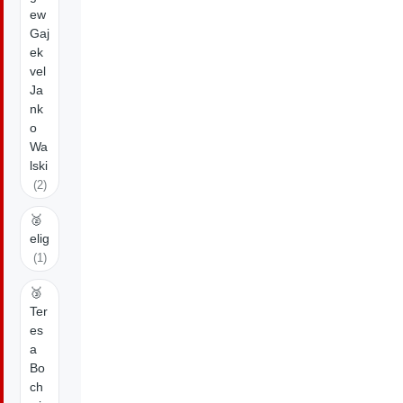
ew
Gaj
ek
vel
Ja
nk
o
Wa
lski
(2)
🥈
elig
(1)
🥉
Ter
es
a
Bo
ch