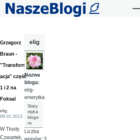
Przejdź do treści
Me
elig
Grzegorz
Braun -
"Transform
Nazwa
acja" część
bloga:
1 i 2 na
elig-
emerytka
Foksal
Staty
elig
,
styka
08.02.2013
bloge
ra
W Tłusty
Liczba
Czwartek,
wpisów:
3,