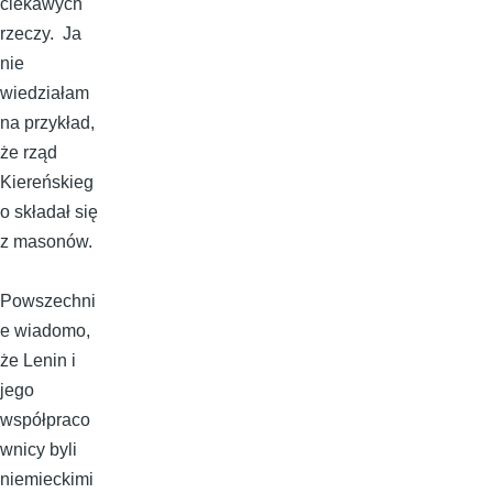
ciekawych
rzeczy. Ja
nie
wiedziałam
na przykład,
że rząd
Kiereńskieg
o składał się
z masonów.
Powszechni
e wiadomo,
że Lenin i
jego
współpraco
wnicy byli
niemieckimi