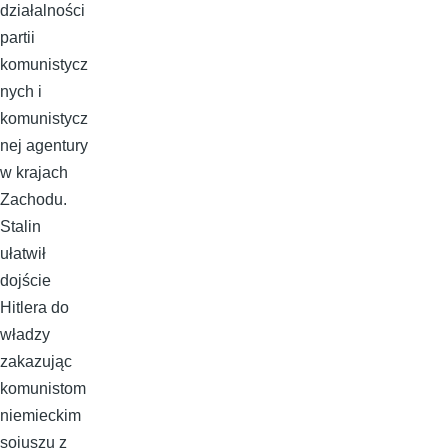
działalności
partii
komunistycz
nych i
komunistycz
nej agentury
w krajach
Zachodu.
Stalin
ułatwił
dojście
Hitlera do
władzy
zakazując
komunistom
niemieckim
sojuszu z