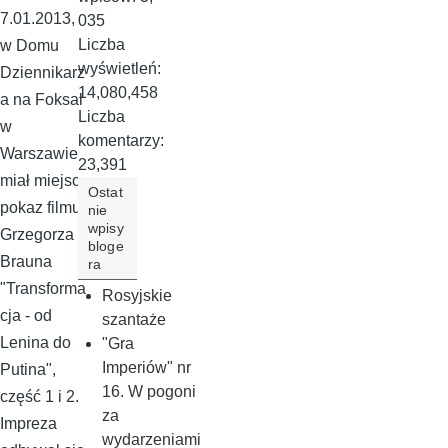
7.01.2013,
035
Liczba
w Domu
wyświetleń:
Dziennikarz
14,080,458
a na Foksal
Liczba
w
komentarzy:
Warszawie
23,391
miał miejsce
Ostat
pokaz filmu
nie
wpisy
Grzegorza
bloge
Brauna
ra
"Transforma
Rosyjskie
cja - od
szantaże
Lenina do
"Gra
Imperiów" nr
Putina",
16. W pogoni
część 1 i 2.
za
Impreza
wydarzeniami