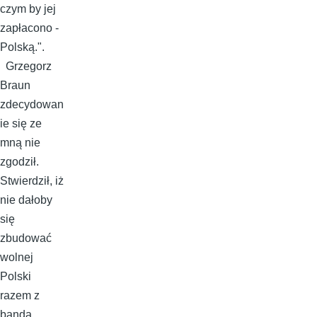
czym by jej
zapłacono -
Polską.".
Grzegorz
Braun
zdecydowan
ie się ze
mną nie
zgodził.
Stwierdził, iż
nie dałoby
się
zbudować
wolnej
Polski
razem z
bandą