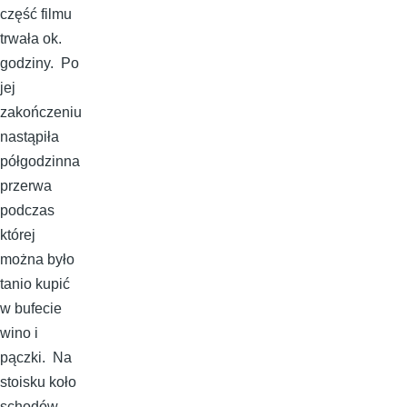
część filmu
trwała ok.
godziny. Po
jej
zakończeniu
nastąpiła
półgodzinna
przerwa
podczas
której
można było
tanio kupić
w bufecie
wino i
pączki. Na
stoisku koło
schodów