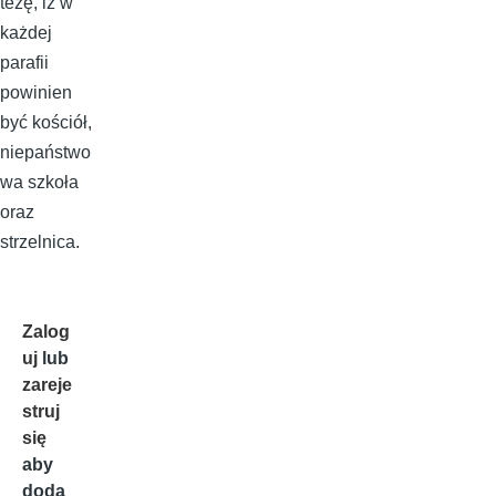
tezę, iż w
każdej
parafii
powinien
być kościół,
niepaństwo
wa szkoła
oraz
strzelnica.
Zalog
uj
lub
zareje
struj
się
aby
doda