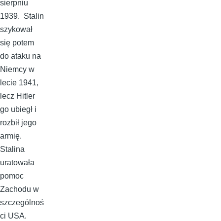
sierpniu
1939. Stalin
szykował
się potem
do ataku na
Niemcy w
lecie 1941,
lecz Hitler
go ubiegł i
rozbił jego
armię.
Stalina
uratowała
pomoc
Zachodu w
szczególnoś
ci USA.