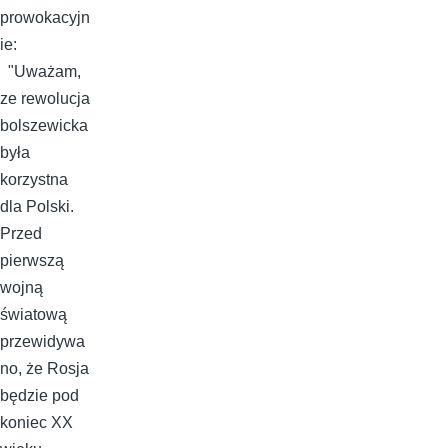
prowokacyjn
ie:
"Uważam,
ze rewolucja
bolszewicka
była
korzystna
dla Polski.
Przed
pierwszą
wojną
światową
przewidywa
no, że Rosja
będzie pod
koniec XX