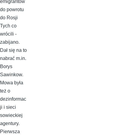
emigrantów
do powrotu
do Rosji
Tych co
wrócili -
zabijano.
Dał się na to
nabrać m.in.
Borys
Sawinkow.
Mowa była
też o
dezinformac
ji i sieci
sowieckiej
agentury.
Pierwsza