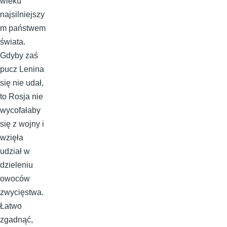
wieku
najsilniejszy
m państwem
świata.
Gdyby zaś
pucz Lenina
się nie udał,
to Rosja nie
wycofałaby
się z wojny i
wzięła
udział w
dzieleniu
owoców
zwycięstwa.
Łatwo
zgadnąć,