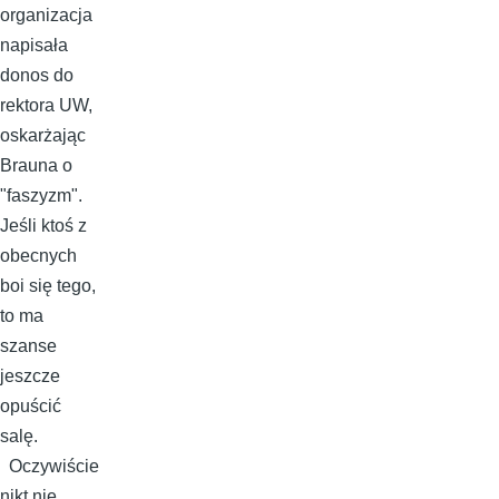
organizacja
napisała
donos do
rektora UW,
oskarżając
Brauna o
"faszyzm".
Jeśli ktoś z
obecnych
boi się tego,
to ma
szanse
jeszcze
opuścić
salę.
Oczywiście
nikt nie