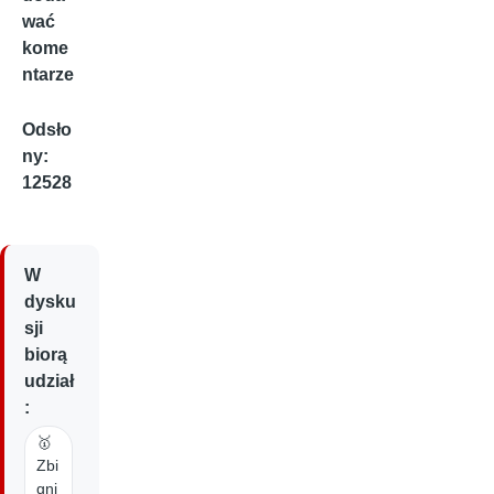
wać
kome
ntarze
Odsło
ny:
12528
W
dysku
sji
biorą
udział
:
🥇
Zbi
gni