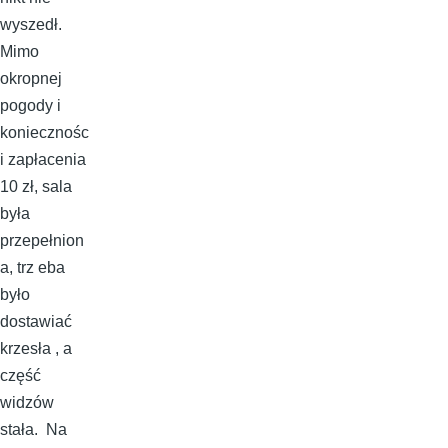
wyszedł.
Mimo
okropnej
pogody i
koniecznośc
i zapłacenia
10 zł, sala
była
przepełnion
a, trz eba
było
dostawiać
krzesła , a
część
widzów
stała. Na