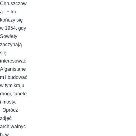
Chruszczow
a. Film
kończy się
w 1954, gdy
Sowiety
zaczynają
się
interesować
Afganistane
m i budować
w tym kraju
drogi, tunele
i mosty.
Oprócz
zdjęć
archiwalnyc
h, w