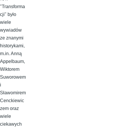
"Transforma
cji" było
wiele
wywiadów
ze znanymi
historykami,
m.in. Anną
Appelbaum,
Wiktorem
Suworowem
i
Sławomirem
Cenckiewic
zem oraz
wiele
ciekawych