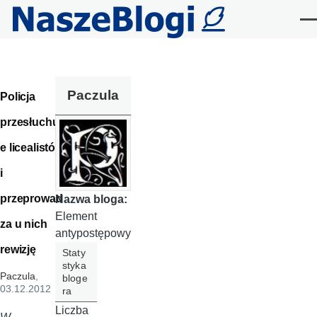
Przejdź do treści
Me
Paczula
Policja
przesłuchuj
e licealistów
i
przeprowad
Nazwa bloga:
Element
za u nich
antypostępowy
rewizję
Staty
styka
Paczula
,
bloge
03.12.2012
ra
Liczba