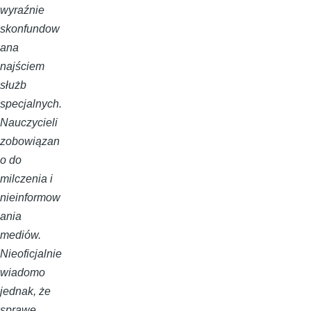
wyraźnie
skonfundow
ana
najściem
służb
specjalnych.
Nauczycieli
zobowiązan
o do
milczenia i
nieinformow
ania
mediów.
Nieoficjalnie
wiadomo
jednak, że
sprawę