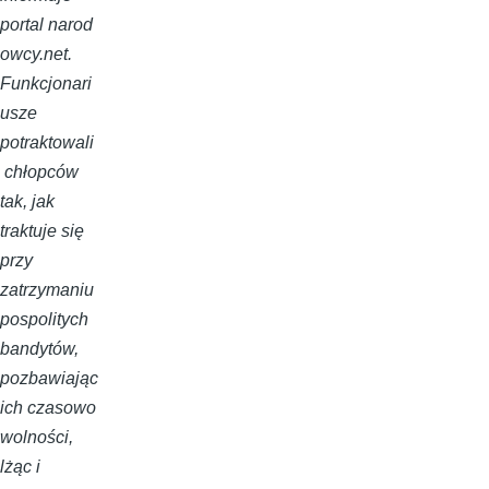
portal
narod
owcy.net
.
Funkcjonari
usze
potraktowali
chłopców
tak, jak
traktuje się
przy
zatrzymaniu
pospolitych
bandytów,
pozbawiając
ich czasowo
wolności,
lżąc i