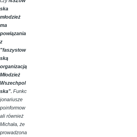
czy
NSZow
ska
młodzież
ma
powiązania
z
"faszystow
ską
organizacją
Młodzież
Wszechpol
ska".
Funkc
jonariusze
poinformow
ali również
Michała, że
prowadzona