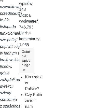
W
wpisów:
czwartkowe
148
przedpołudn
Liczba
ie 22
wyświetleń:
listopada
746,793
Liczba
funkcjonariu
komentarzy:
sze policji
1,065
pojawili się
Ostat
w jednym z
nie
krakowskich
wpisy
bloge
liceów,
ra
gdzie
Kto rządzi
zażądali od
w
dyrekcji
Polsce?
szkoły
Czy Putin
spotkania
zmieni
z sześcioos
nam