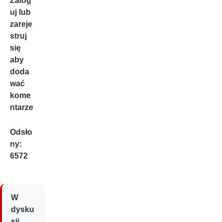
Zalog
uj
lub
zareje
struj
się
aby
doda
wać
kome
ntarze
Odsło
ny:
6572
W
dysku
sji