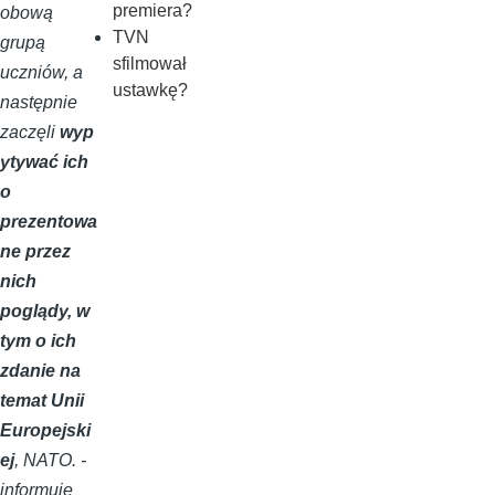
premiera?
obową
TVN
grupą
sfilmował
uczniów, a
ustawkę?
następnie
zaczęli
wyp
ytywać ich
o
prezentowa
ne przez
nich
poglądy, w
tym o ich
zdanie na
temat Unii
Europejski
ej
, NATO. -
informuje