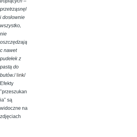
tropiących –
przetrząsnęl
i dosłownie
wszystko,
nie
oszczędzają
c nawet
pudełek z
pastą do
butów.
/
link
/
Efekty
"przeszukan
ia" są
widoczne na
zdjęciach