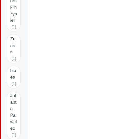
órs
kiin
żyn
ier
(1)
Zu
nri
n
(1)
blu
es
(1)
Jol
ant
a
Pa
wel
ec
(1)