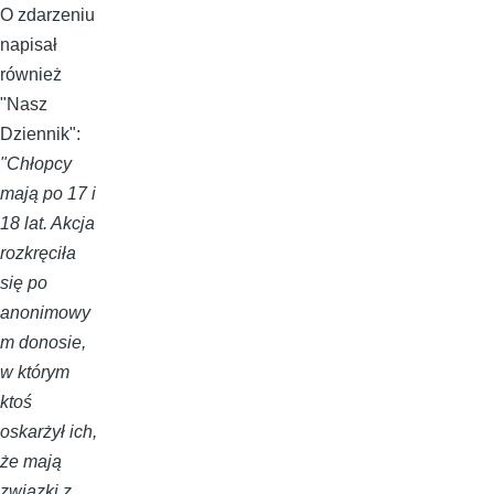
O zdarzeniu
napisał
również
"Nasz
Dziennik":
"Chłopcy
mają po 17 i
18 lat. Akcja
rozkręciła
się po
anonimowy
m donosie,
w którym
ktoś
oskarżył ich,
że mają
związki z