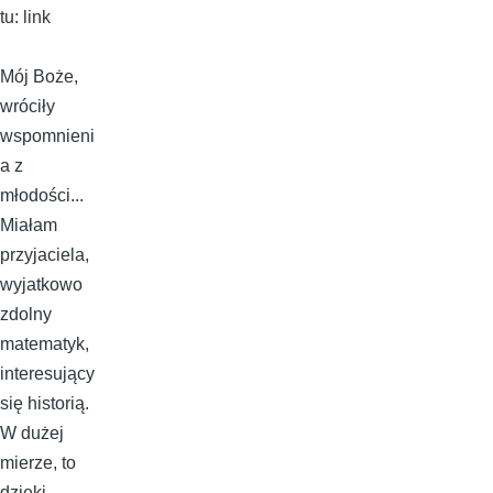
tu:
link
Mój Boże,
wróciły
wspomnieni
a z
młodości...
Miałam
przyjaciela,
wyjatkowo
zdolny
matematyk,
interesujący
się historią.
W dużej
mierze, to
dzięki