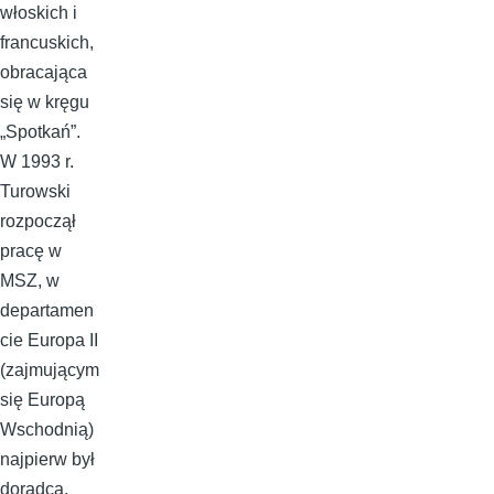
włoskich i
francuskich,
obracająca
się w kręgu
„Spotkań”.
W 1993 r.
Turowski
rozpoczął
pracę w
MSZ, w
departamen
cie Europa II
(zajmującym
się Europą
Wschodnią)
najpierw był
doradcą,