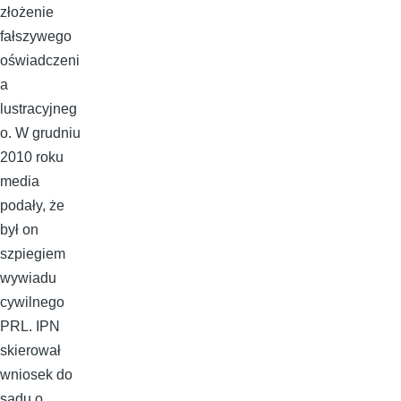
złożenie
fałszywego
oświadczeni
a
lustracyjneg
o. W grudniu
2010 roku
media
podały, że
był on
szpiegiem
wywiadu
cywilnego
PRL. IPN
skierował
wniosek do
sądu o