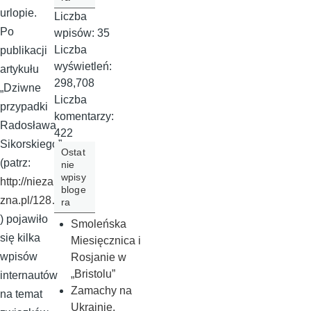
urlopie.
Liczba
Po
wpisów:
35
Liczba
publikacji
wyświetleń:
artykułu
298,708
„Dziwne
Liczba
przypadki
komentarzy:
Radosława
422
Sikorskiego”
Ostat
(patrz:
nie
wpisy
http://niezale
bloge
zna.pl/128…
ra
) pojawiło
Smoleńska
się kilka
Miesięcznica i
wpisów
Rosjanie w
„Bristolu”
internautów
Zamachy na
na temat
Ukrainie,