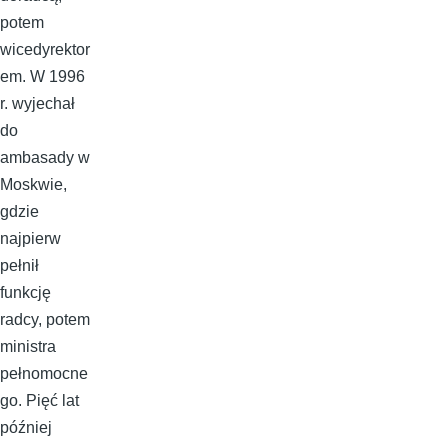
potem
wicedyrektor
em. W 1996
r. wyjechał
do
ambasady w
Moskwie,
gdzie
najpierw
pełnił
funkcję
radcy, potem
ministra
pełnomocne
go. Pięć lat
później