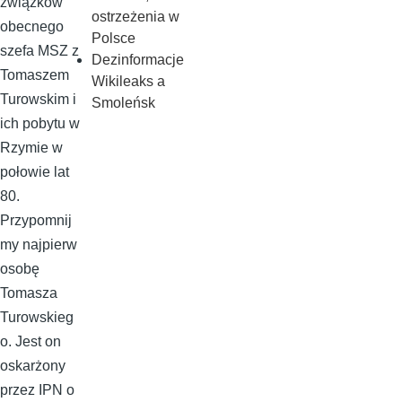
związków
ostrzeżenia w
obecnego
Polsce
szefa MSZ z
Dezinformacje
Tomaszem
Wikileaks a
Turowskim i
Smoleńsk
ich pobytu w
Rzymie w
połowie lat
80.
Przypomnij
my najpierw
osobę
Tomasza
Turowskieg
o. Jest on
oskarżony
przez IPN o