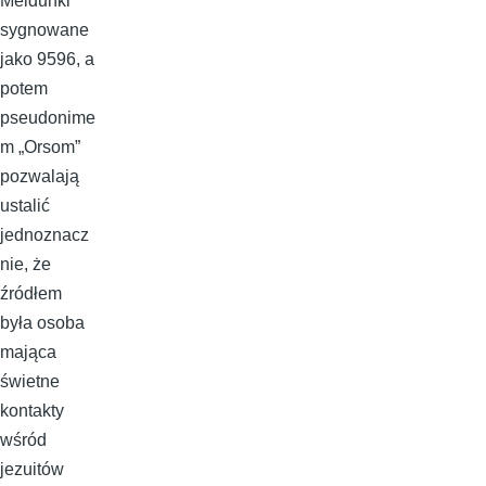
Meldunki
sygnowane
jako 9596, a
potem
pseudonime
m „Orsom”
pozwalają
ustalić
jednoznacz
nie, że
źródłem
była osoba
mająca
świetne
kontakty
wśród
jezuitów