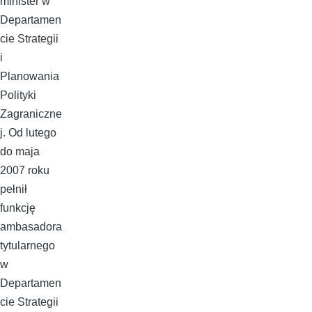
minister w
Departamen
cie Strategii
i
Planowania
Polityki
Zagraniczne
j. Od lutego
do maja
2007 roku
pełnił
funkcję
ambasadora
tytularnego
w
Departamen
cie Strategii