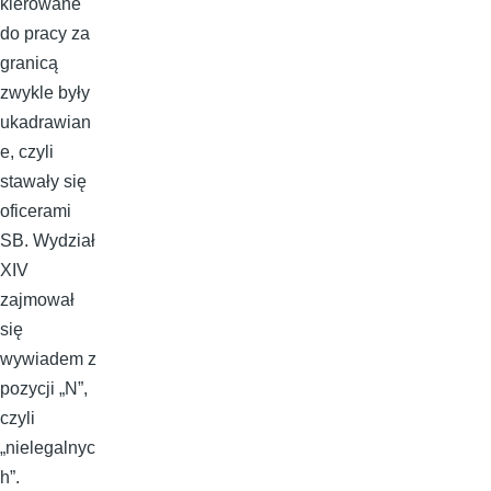
kierowane
do pracy za
granicą
zwykle były
ukadrawian
e, czyli
stawały się
oficerami
SB. Wydział
XIV
zajmował
się
wywiadem z
pozycji „N”,
czyli
„nielegalnyc
h”.