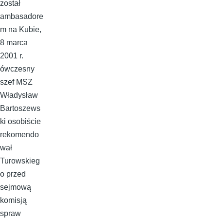
został
ambasadore
m na Kubie,
8 marca
2001 r.
ówczesny
szef MSZ
Władysław
Bartoszews
ki osobiście
rekomendo
wał
Turowskieg
o przed
sejmową
komisją
spraw