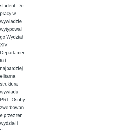
student. Do
pracy w
wywiadzie
wytypował
go Wydział
XIV
Departamen
tu I –
najbardziej
elitarna
struktura
wywiadu
PRL. Osoby
zwerbowan
e przez ten
wydział i