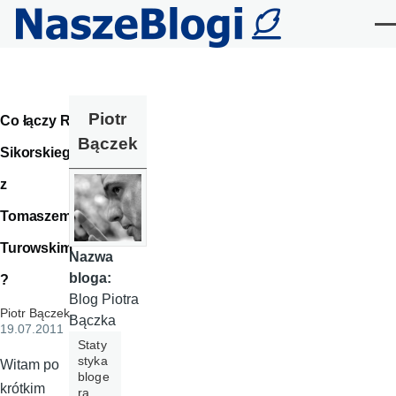
Przejdź do treści
Me
Piotr
Co łączy R.
Bączek
Sikorskiego
z
Tomaszem
Turowskim
Nazwa
bloga:
?
Blog Piotra
Piotr Bączek
,
Bączka
19.07.2011
Staty
styka
Witam po
bloge
krótkim
ra