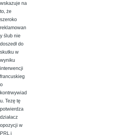
wskazuje na
to, że
szeroko
reklamowan
y ślub nie
doszedł do
skutku w
wyniku
interwencji
francuskieg
o
kontrwywiad
u. Tezę tę
potwierdza
działacz
opozycji w
PRL i