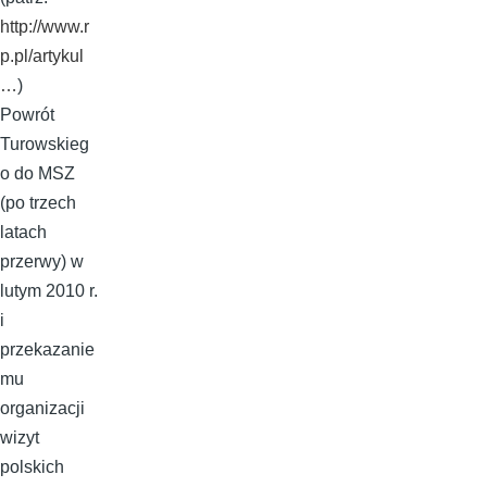
http://www.r
p.pl/artykul
…
)
Powrót
Turowskieg
o do MSZ
(po trzech
latach
przerwy) w
lutym 2010 r.
i
przekazanie
mu
organizacji
wizyt
polskich