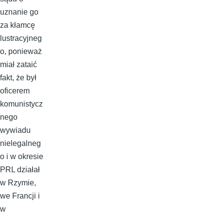
uznanie go
za kłamcę
lustracyjneg
o, ponieważ
miał zataić
fakt, że był
oficerem
komunistycz
nego
wywiadu
nielegalneg
o i w okresie
PRL działał
w Rzymie,
we Francji i
w