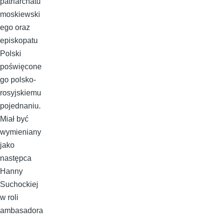
patriarchatu
moskiewski
ego oraz
episkopatu
Polski
poświęcone
go polsko-
rosyjskiemu
pojednaniu.
Miał być
wymieniany
jako
następca
Hanny
Suchockiej
w roli
ambasadora