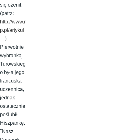
się ożenił.
(patrz:
http://www.r
p.pl/artykul
…
)
Pierwotnie
wybranką
Turowskieg
o była jego
francuska
uczennica,
jednak
ostatecznie
poślubił
Hiszpankę.
"Nasz
Dziennik"