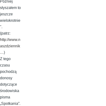
Później
słyszałem to
jeszcze
wielokrotnie
".
(patrz:
http://www.n
aszdziennik
…
)
Z tego
czasu
pochodzą
donosy
dotyczące
środowiska
pisma
„Spotkania”.