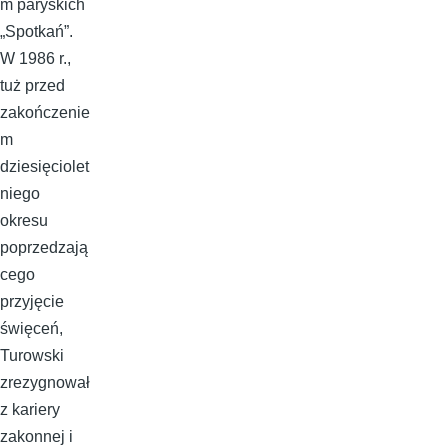
m paryskich
„Spotkań”.
W 1986 r.,
tuż przed
zakończenie
m
dziesięciolet
niego
okresu
poprzedzają
cego
przyjęcie
święceń,
Turowski
zrezygnował
z kariery
zakonnej i