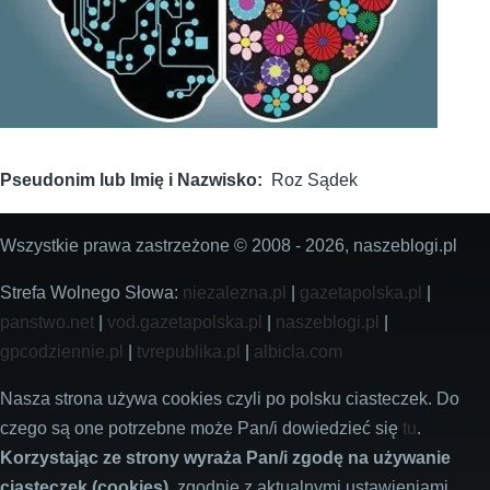
Pseudonim lub Imię i Nazwisko
Roz Sądek
Wszystkie prawa zastrzeżone © 2008 - 2026, naszeblogi.pl
Strefa Wolnego Słowa:
niezalezna.pl
|
gazetapolska.pl
|
panstwo.net
|
vod.gazetapolska.pl
|
naszeblogi.pl
|
gpcodziennie.pl
|
tvrepublika.pl
|
albicla.com
Nasza strona używa cookies czyli po polsku ciasteczek. Do
czego są one potrzebne może Pan/i dowiedzieć się
tu
.
Korzystając ze strony wyraża Pan/i zgodę na używanie
ciasteczek (cookies)
, zgodnie z aktualnymi ustawieniami