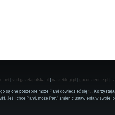
o.net
|
vod.gazetapolska.pl
|
naszeblogi.pl
|
gpcodziennie.pl
|
tv
zego są one potrzebne może Pan/i dowiedzieć się
tu
.
Korzystają
rki. Jeśli chce Pan/i, może Pan/i zmienić ustawienia w swojej p