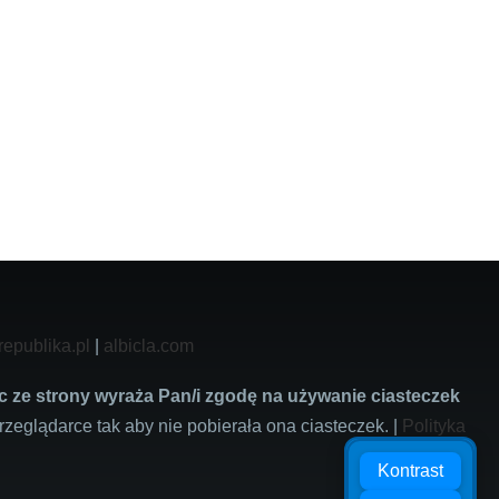
republika.pl
|
albicla.com
c ze strony wyraża Pan/i zgodę na używanie ciasteczek
rzeglądarce tak aby nie pobierała ona ciasteczek. |
Polityka
Kontrast