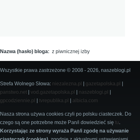
Nazwa (hasło) bloga
z piwnicznej izby
Wszystkie prawa zastrzeżone © 2008 - 2026, naszeblogi.pl
Strefa Wolnego Słowa:
niezalezna.pl
|
gazetapolska.pl
|
panstwo.net
|
vod.gazetapolska.pl
|
naszeblogi.pl
|
gpcodziennie.pl
|
tvrepublika.pl
|
albicla.com
Nasza strona używa cookies czyli po polsku ciasteczek. Do
czego są one potrzebne może Pan/i dowiedzieć się
tu
.
Korzystając ze strony wyraża Pan/i zgodę na używanie
ciasteczek (cookies)
, zgodnie z aktualnymi ustawieniami