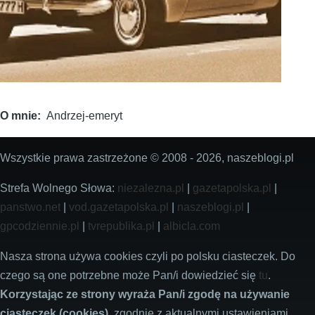
O mnie
Andrzej-emeryt
Wszystkie prawa zastrzeżone © 2008 - 2026, naszeblogi.pl
Strefa Wolnego Słowa:
niezalezna.pl
|
gazetapolska.pl
|
panstwo.net
|
vod.gazetapolska.pl
|
naszeblogi.pl
|
gpcodziennie.pl
|
tvrepublika.pl
|
albicla.com
Nasza strona używa cookies czyli po polsku ciasteczek. Do
czego są one potrzebne może Pan/i dowiedzieć się
tu
.
Korzystając ze strony wyraża Pan/i zgodę na używanie
ciasteczek (cookies)
, zgodnie z aktualnymi ustawieniami