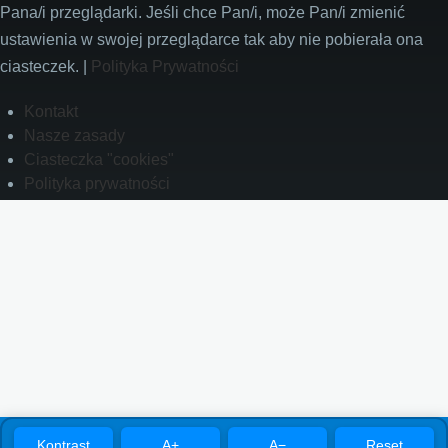
Pana/i przeglądarki. Jeśli chce Pan/i, może Pan/i zmienić
ustawienia w swojej przeglądarce tak aby nie pobierała ona
ciasteczek. |
Polityka Prywatności
Footer
Kontakt
Nasze zasady
Ciasteczka "cookies"
Polityka prywatności
Kontrast
A+
A−
Reset