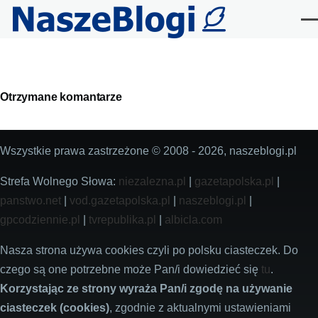
Przejdź do treści
Me
Primary
Otrzymane komantarze
tabs
Wszystkie prawa zastrzeżone © 2008 - 2026, naszeblogi.pl
Strefa Wolnego Słowa:
niezalezna.pl
|
gazetapolska.pl
|
panstwo.net
|
vod.gazetapolska.pl
|
naszeblogi.pl
|
gpcodziennie.pl
|
tvrepublika.pl
|
albicla.com
Nasza strona używa cookies czyli po polsku ciasteczek. Do
czego są one potrzebne może Pan/i dowiedzieć się
tu
.
Korzystając ze strony wyraża Pan/i zgodę na używanie
ciasteczek (cookies)
, zgodnie z aktualnymi ustawieniami