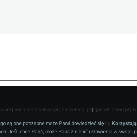
o.net
|
vod.gazetapolska.pl
|
naszeblogi.pl
|
gpcodziennie.pl
|
tv
zego są one potrzebne może Pan/i dowiedzieć się
tu
.
Korzystają
rki. Jeśli chce Pan/i, może Pan/i zmienić ustawienia w swojej p