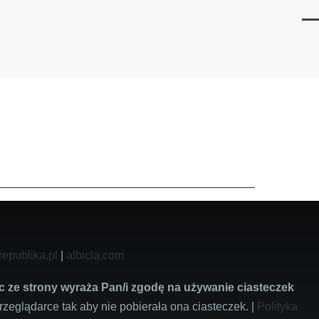
Me
republika.pl
|
albicla.com
c ze strony wyraża Pan/i zgodę na używanie ciasteczek
rzeglądarce tak aby nie pobierała ona ciasteczek. |
Polityka