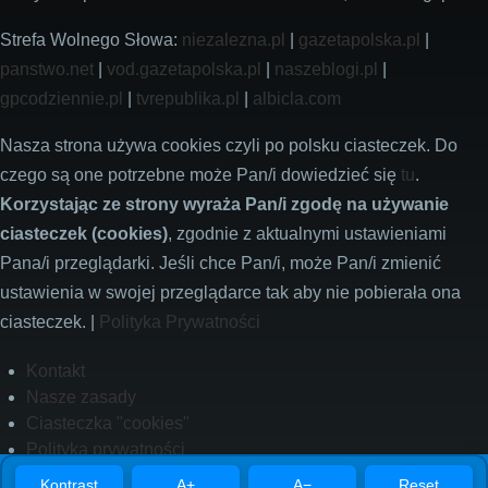
Strefa Wolnego Słowa:
niezalezna.pl
|
gazetapolska.pl
|
panstwo.net
|
vod.gazetapolska.pl
|
naszeblogi.pl
|
gpcodziennie.pl
|
tvrepublika.pl
|
albicla.com
Nasza strona używa cookies czyli po polsku ciasteczek. Do
czego są one potrzebne może Pan/i dowiedzieć się
tu
.
Korzystając ze strony wyraża Pan/i zgodę na używanie
ciasteczek (cookies)
, zgodnie z aktualnymi ustawieniami
Pana/i przeglądarki. Jeśli chce Pan/i, może Pan/i zmienić
ustawienia w swojej przeglądarce tak aby nie pobierała ona
ciasteczek. |
Polityka Prywatności
Footer
Kontakt
Nasze zasady
Ciasteczka "cookies"
Polityka prywatności
Kontrast
A+
A−
Reset