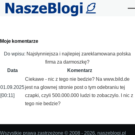
Przejdź do treści
Me
Primary
Moje komentarze
tabs
Do wpisu:
Najsłynniejsza i najlepiej zareklamowana polska
firma za darmoszkę?
Data
Komentarz
Ciekawe - nic z tego nie bedzie? Na www.bild.de
01.09.2025
jest na glownej stronie post o tym odebraniu tej
[00:11]
czapki, czyli 500.000.000 ludzi to zobaczylo. I nic z
tego nie bedzie?
Wszystkie prawa zastrzeżone © 2008 - 2026, naszeblogi.pl