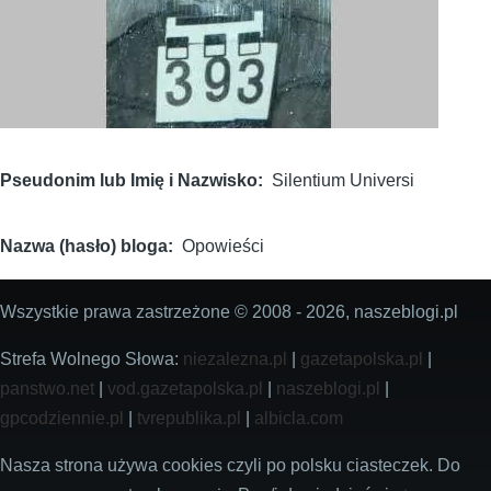
Pseudonim lub Imię i Nazwisko
Silentium Universi
Nazwa (hasło) bloga
Opowieści
Wszystkie prawa zastrzeżone © 2008 - 2026, naszeblogi.pl
Strefa Wolnego Słowa:
niezalezna.pl
|
gazetapolska.pl
|
panstwo.net
|
vod.gazetapolska.pl
|
naszeblogi.pl
|
gpcodziennie.pl
|
tvrepublika.pl
|
albicla.com
Nasza strona używa cookies czyli po polsku ciasteczek. Do