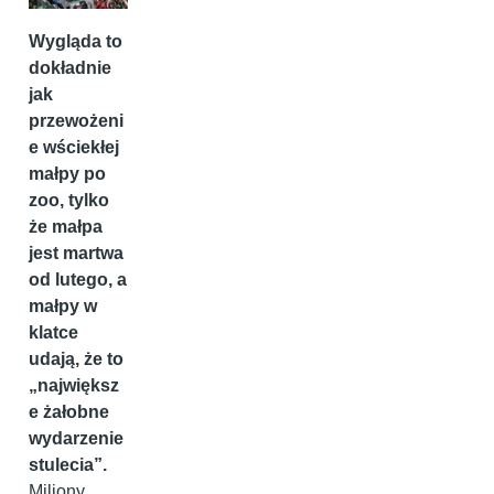
Wygląda to
dokładnie
jak
przewożeni
e wściekłej
małpy po
zoo, tylko
że małpa
jest martwa
od lutego, a
małpy w
klatce
udają, że to
„największ
e żałobne
wydarzenie
stulecia”.
Miliony