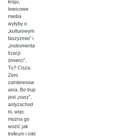
kraju,
lewicowe
media
wyłyby o
„kulturowym
faszyzmie” i
„instrumenta
lizacji
śmierci”.
Tu? Cisza.
Zero
zainteresow
ania. Bo trup
jest „nasz”,
antyzachod
ni, więc
można go
wozić jak
trofeum i nikt