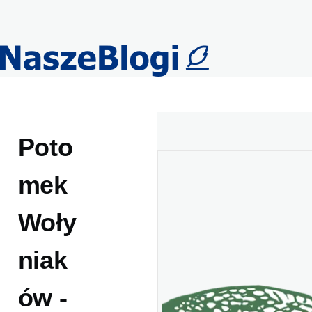
Przejdź do treści
Poto
mek
Woły
niak
ów -