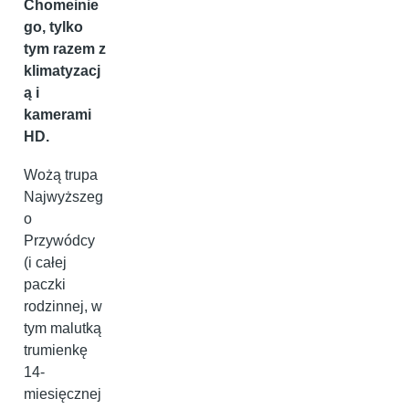
Chomeinie
go, tylko
tym razem z
klimatyzacj
ą i
kamerami
HD.
Wożą trupa
Najwyższeg
o
Przywódcy
(i całej
paczki
rodzinnej, w
tym malutką
trumienkę
14-
miesięcznej