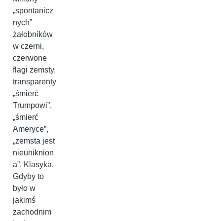
„spontanicz
nych”
żałobników
w czerni,
czerwone
flagi zemsty,
transparenty
„śmierć
Trumpowi”,
„śmierć
Ameryce”,
„zemsta jest
nieuniknion
a”. Klasyka.
Gdyby to
było w
jakimś
zachodnim