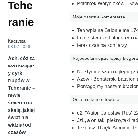
Tehe
Potomek Wołyniaków - Sow
Moje ostatnie komentarze
ranie
Ten wpis na Salonie ma 174
Fiknelstein jest blogerem 
Kaczysta
,
teraz czas na konfiarzy
08.07.2026
Ach, cóż za
Najpopularniejsze wpisy bloger
wzruszając
Najsłynniejsza i najlepiej
y cyrk
Azow - Bohaterski batalion 
trupów w
Pomagajmy naszym bracio
Teheranie –
rewia
Ostatnio komentowane
śmierci na
skalę, jakiej
u2
,
"Autor: Jarosław Rus" Z
świat nie
JzL
,
a on taki piękny,taki r
widział od
Tezeusz
,
Dzięki Adminie. 
czasów