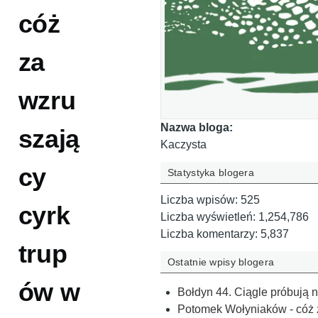
cóż
za
wzru
Nazwa bloga:
szają
Kaczysta
cy
Statystyka blogera
Liczba wpisów:
525
cyrk
Liczba wyświetleń:
1,254,786
Liczba komentarzy:
5,837
trup
Ostatnie wpisy blogera
ów w
Bołdyn 44. Ciągle próbują 
Potomek Wołyniaków - cóż za