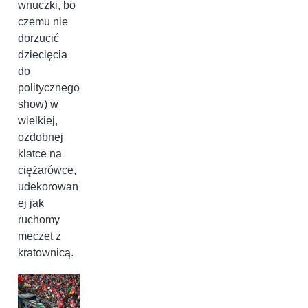
wnuczki, bo
czemu nie
dorzucić
dziecięcia
do
politycznego
show) w
wielkiej,
ozdobnej
klatce na
ciężarówce,
udekorowan
ej jak
ruchomy
meczet z
kratownicą.