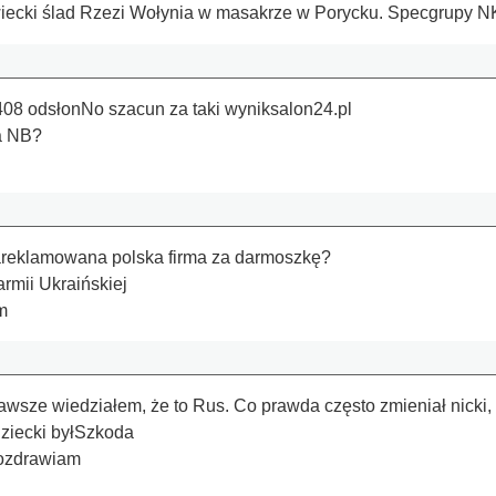
iecki ślad Rzezi Wołynia w masakrze w Porycku. Specgrupy
08 odsłonNo szacun za taki wyniksalon24.pl
na NB?
a
 zareklamowana polska firma za darmoszkę?
armii Ukraińskiej
m
awsze wiedziałem, że to Rus. Co prawda często zmieniał nicki,
adziecki byłSzkoda
Pozdrawiam