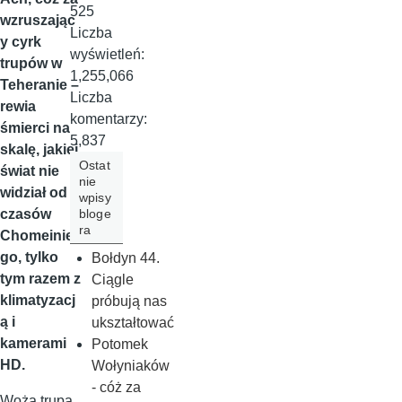
525
wzruszając
Liczba
y cyrk
wyświetleń:
trupów w
1,255,066
Teheranie –
Liczba
rewia
komentarzy:
śmierci na
5,837
skalę, jakiej
Ostat
świat nie
nie
widział od
wpisy
bloge
czasów
ra
Chomeinie
go, tylko
Bołdyn 44.
tym razem z
Ciągle
klimatyzacj
próbują nas
ą i
ukształtować
kamerami
Potomek
HD.
Wołyniaków
- cóż za
Wożą trupa