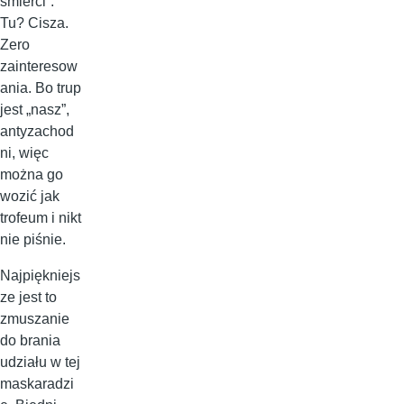
śmierci”.
Tu? Cisza.
Zero
zainteresow
ania. Bo trup
jest „nasz”,
antyzachod
ni, więc
można go
wozić jak
trofeum i nikt
nie piśnie.
Najpiękniejs
ze jest to
zmuszanie
do brania
udziału w tej
maskaradzi