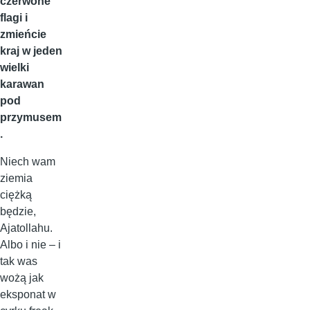
czerwone
flagi i
zmieńcie
kraj w jeden
wielki
karawan
pod
przymusem
.
Niech wam
ziemia
ciężką
będzie,
Ajatollahu.
Albo i nie – i
tak was
wożą jak
eksponat w