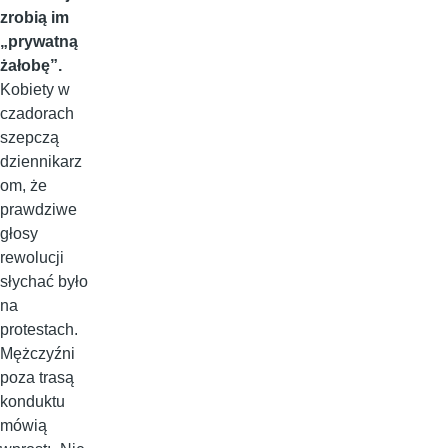
zrobią im
„prywatną
żałobę”.
Kobiety w
czadorach
szepczą
dziennikarz
om, że
prawdziwe
głosy
rewolucji
słychać było
na
protestach.
Mężczyźni
poza trasą
konduktu
mówią