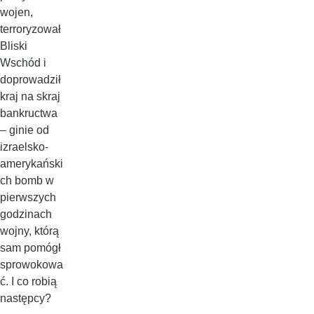
wojen,
terroryzował
Bliski
Wschód i
doprowadził
kraj na skraj
bankructwa
– ginie od
izraelsko-
amerykański
ch bomb w
pierwszych
godzinach
wojny, którą
sam pomógł
sprowokowa
ć. I co robią
następcy?