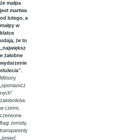
że małpa
jest martwa
od lutego, a
małpy w
klatce
udają, że to
„największ
e żałobne
wydarzenie
stulecia”.
Miliony
„spontanicz
nych”
żałobników
w czerni,
czerwone
flagi zemsty,
transparenty
„śmierć