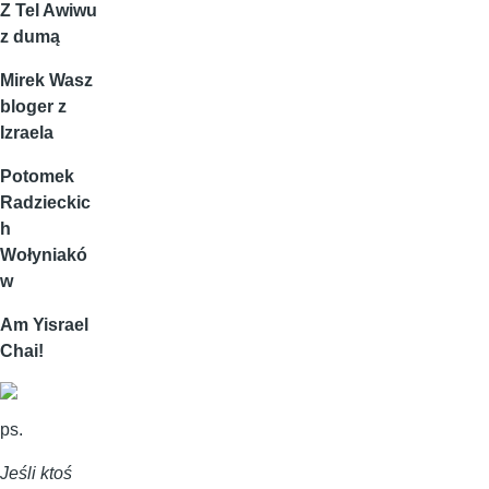
Z Tel Awiwu
z dumą
Mirek Wasz
bloger z
Izraela
Potomek
Radzieckic
h
Wołyniakó
w
Am Yisrael
Chai!
ps.
Jeśli ktoś