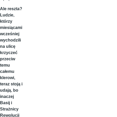
Ale reszta?
Ludzie,
którzy
miesiącami
wcześniej
wychodzili
na ulicę
krzyczeć
przeciw
temu
całemu
klerowi,
teraz stoją i
udają, bo
inaczej
Basij i
Strażnicy
Rewolucji