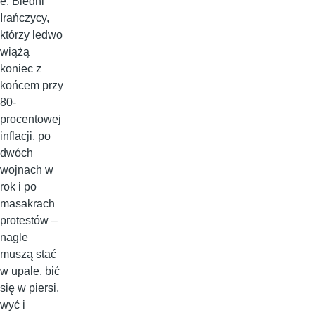
e. Biedni
Irańczycy,
którzy ledwo
wiążą
koniec z
końcem przy
80-
procentowej
inflacji, po
dwóch
wojnach w
rok i po
masakrach
protestów –
nagle
muszą stać
w upale, bić
się w piersi,
wyć i