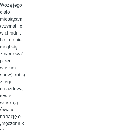
Wożą jego
ciało
miesiącami
(trzymali je
w chłodni,
bo trup nie
mógł się
zmarnować
przed
wielkim
show), robią
z tego
objazdową
rewię i
wciskają
światu
narrację o
„męczennik