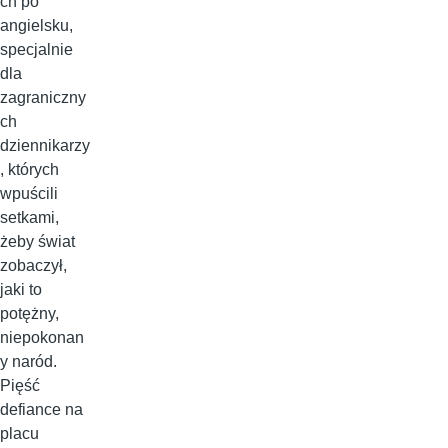
ch po
angielsku,
specjalnie
dla
zagraniczny
ch
dziennikarzy
, których
wpuścili
setkami,
żeby świat
zobaczył,
jaki to
potężny,
niepokonan
y naród.
Pięść
defiance na
placu