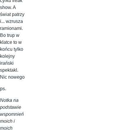
cyrku freak
show. A
świat patrzy
i... wzrusza
ramionami.
Bo trup w
klatce to w
końcu tylko
kolejny
irański
spektakl.
Nic nowego
ps.
Notka na
podstawie
wspomnień
moich i
moich