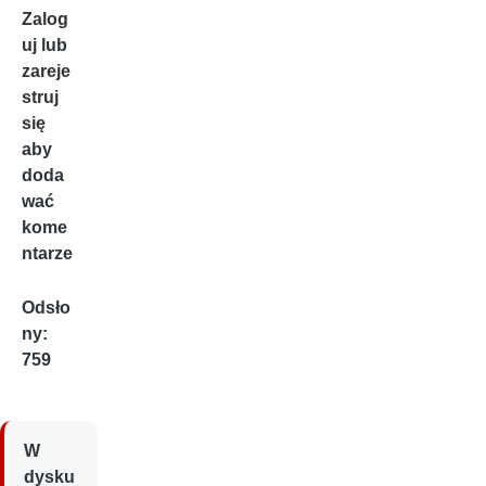
Zalog
uj
lub
zareje
struj
się
aby
doda
wać
kome
ntarze
Odsło
ny:
759
W
dysku