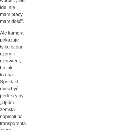
wprost: „Nie
idę, nie
mam pracy,
mam dość”.
Ale kamera
pokazuje
tylko ocean
czerni i
czerwieni,
bo tak
trzeba.
Spektakl
musi być
perfekcyjny.
„Opór i
zemsta” –
napisali na
transparenta