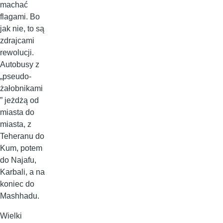
machać
flagami. Bo
jak nie, to są
zdrajcami
rewolucji.
Autobusy z
„pseudo-
żałobnikami
” jeżdżą od
miasta do
miasta, z
Teheranu do
Kum, potem
do Najafu,
Karbali, a na
koniec do
Mashhadu.
Wielki