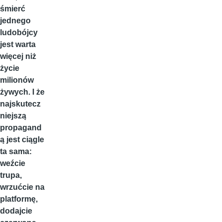
śmierć
jednego
ludobójcy
jest warta
więcej niż
życie
milionów
żywych. I że
najskutecz
niejszą
propagand
ą jest ciągle
ta sama:
weźcie
trupa,
wrzućcie na
platformę,
dodajcie