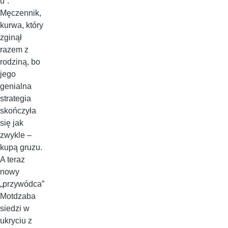
u”.
Męczennik,
kurwa, który
zginął
razem z
rodziną, bo
jego
genialna
strategia
skończyła
się jak
zwykle –
kupą gruzu.
A teraz
nowy
„przywódca”
Motdzaba
siedzi w
ukryciu z