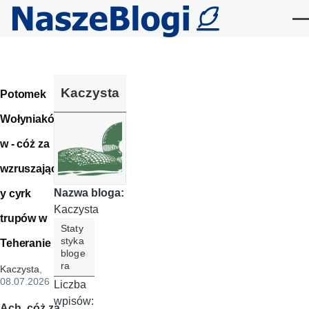
Przejdź do treści
Me
Kaczysta
Potomek
Wołyniakó
w - cóż za
wzruszając
Nazwa bloga:
y cyrk
Kaczysta
trupów w
Staty
styka
Teheranie
bloge
ra
Kaczysta
,
08.07.2026
Liczba
wpisów:
Ach, cóż za