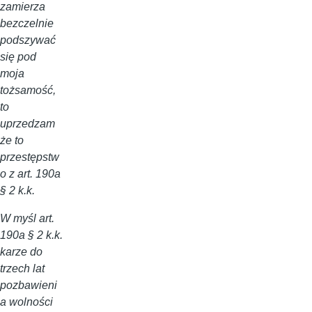
zamierza
bezczelnie
podszywać
się pod
moja
tożsamość,
to
uprzedzam
że to
przestępstw
o z art. 190a
§ 2 k.k.
W myśl art.
190a § 2 k.k.
karze do
trzech lat
pozbawieni
a wolności