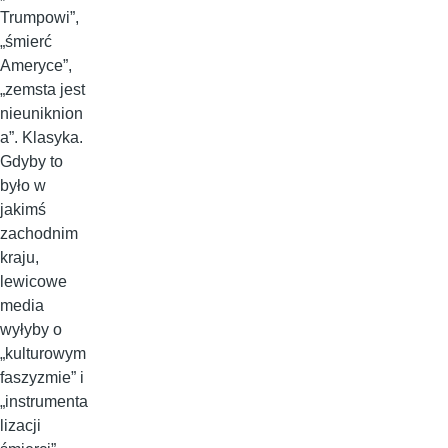
Trumpowi”,
„śmierć
Ameryce”,
„zemsta jest
nieuniknion
a”. Klasyka.
Gdyby to
było w
jakimś
zachodnim
kraju,
lewicowe
media
wyłyby o
„kulturowym
faszyzmie” i
„instrumenta
lizacji