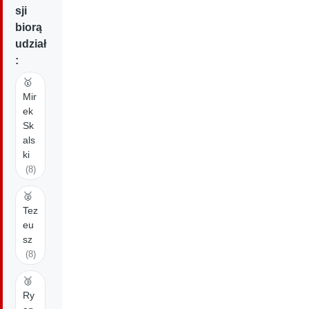
sji
biorą
udział
:
🥇
Mir
ek
Sk
als
ki
(8)
🥈
Tez
eu
sz
(8)
🥉
Ry