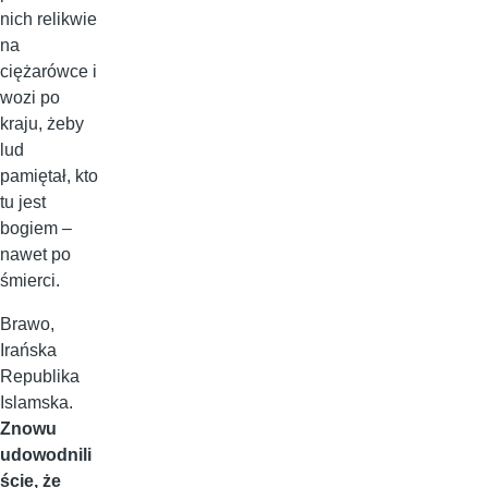
nich relikwie
na
ciężarówce i
wozi po
kraju, żeby
lud
pamiętał, kto
tu jest
bogiem –
nawet po
śmierci.
Brawo,
Irańska
Republika
Islamska.
Znowu
udowodnili
ście, że