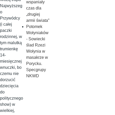
wspaniały
Najwyższeg
czas dla
o
„drugiej
Przywódcy
armii świata”
(i całej
Potomek
paczki
Wołyniaków
rodzinnej, w
- Sowiecki
tym malutką
ślad Rzezi
trumienkę
Wołynia w
14-
masakrze w
miesięcznej
Porycku.
wnuczki, bo
Specgrupy
czemu nie
NKWD
dorzucić
dziecięcia
do
politycznego
show) w
wielkiej,