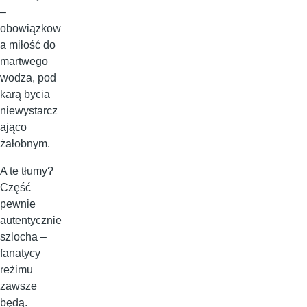
–
obowiązkow
a miłość do
martwego
wodza, pod
karą bycia
niewystarcz
ająco
żałobnym.
A te tłumy?
Część
pewnie
autentycznie
szlocha –
fanatycy
reżimu
zawsze
będą.