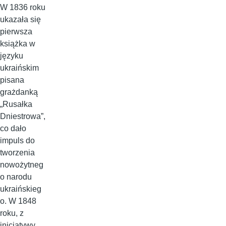
W 1836 roku
ukazała się
pierwsza
książka w
języku
ukraińskim
pisana
grażdanką
„Rusałka
Dniestrowa”,
co dało
impuls do
tworzenia
nowożytneg
o narodu
ukraińskieg
o. W 1848
roku, z
inicjatywy