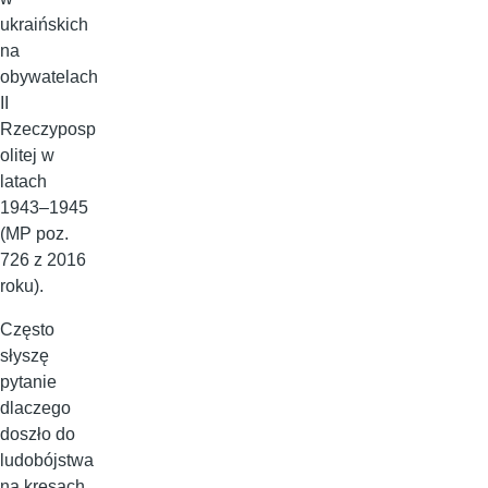
ukraińskich
na
obywatelach
II
Rzeczyposp
olitej w
latach
1943–1945
(MP poz.
726 z 2016
roku).
Często
słyszę
pytanie
dlaczego
doszło do
ludobójstwa
na kresach