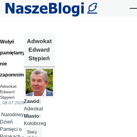
Przejdź do treści
Me
Adwokat
Wołyń
Edward
pamiętamy i
Stępień
nie
zapomnimy
Adwokat
Edward
Stępień
Zawód:
, 08.07.2026
Adwokat
Narodowy
Miasto:
Dzień
Kołobrzeg
Pamięci o
Staty
Polakach –