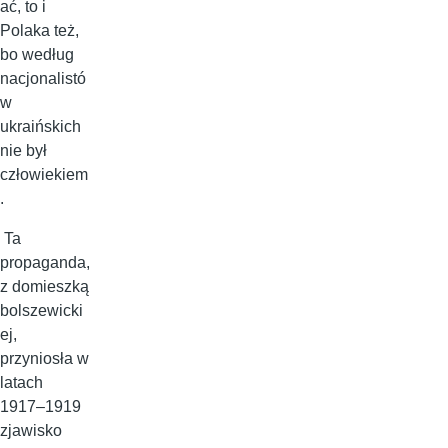
ać, to i
Polaka też,
bo według
nacjonalistó
w
ukraińskich
nie był
człowiekiem
.
Ta
propaganda,
z domieszką
bolszewicki
ej,
przyniosła w
latach
1917–1919
zjawisko