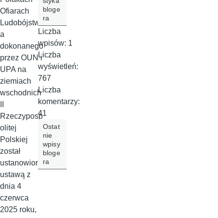
styka
bloge
Ofiarach
ra
Ludobójstw
Liczba
a
wpisów:
1
dokonanego
Liczba
przez OUN i
wyświetleń:
UPA na
767
ziemiach
Liczba
wschodnich
komentarzy:
II
41
Rzeczyposp
Ostat
olitej
nie
Polskiej
wpisy
został
bloge
ra
ustanowiony
ustawą z
dnia 4
czerwca
2025 roku,