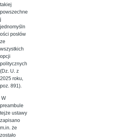
takiej
powszechne
j
jednomyśln
ości posłów
ze
wszystkich
opcji
politycznych
(Dz. U. z
2025 roku,
poz. 891).
W
preambule
tejże ustawy
zapisano
m.in. że
zostało