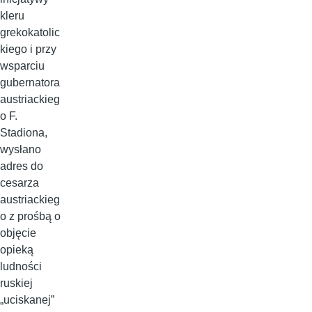
kleru
grekokatolic
kiego i przy
wsparciu
gubernatora
austriackieg
o F.
Stadiona,
wysłano
adres do
cesarza
austriackieg
o z prośbą o
objęcie
opieką
ludności
ruskiej
„uciskanej”