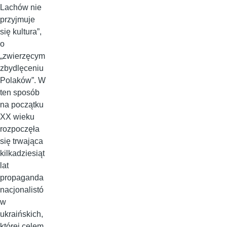
Lachów nie
przyjmuje
się kultura”,
o
„zwierzęcym
zbydlęceniu
Polaków”. W
ten sposób
na początku
XX wieku
rozpoczęła
się trwająca
kilkadziesiąt
lat
propaganda
nacjonalistó
w
ukraińskich,
której celem