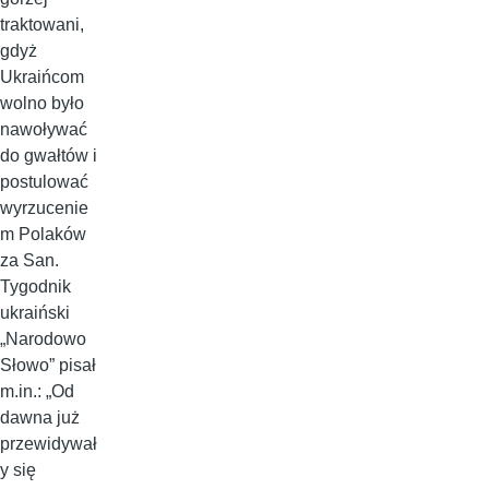
traktowani,
gdyż
Ukraińcom
wolno było
nawoływać
do gwałtów i
postulować
wyrzucenie
m Polaków
za San.
Tygodnik
ukraiński
„Narodowo
Słowo” pisał
m.in.: „Od
dawna już
przewidywał
y się