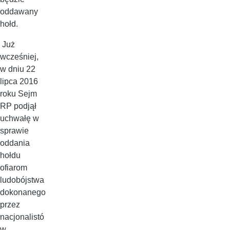
oddawany
hołd.
Już
wcześniej,
w dniu 22
lipca 2016
roku Sejm
RP podjął
uchwałę w
sprawie
oddania
hołdu
ofiarom
ludobójstwa
dokonanego
przez
nacjonalistó
w