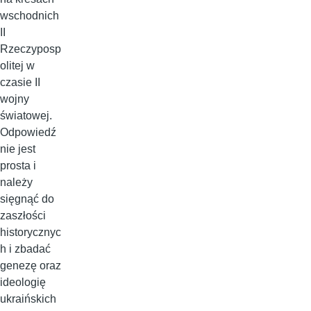
wschodnich
II
Rzeczyposp
olitej w
czasie II
wojny
światowej.
Odpowiedź
nie jest
prosta i
należy
sięgnąć do
zaszłości
historycznyc
h i zbadać
genezę oraz
ideologię
ukraińskich