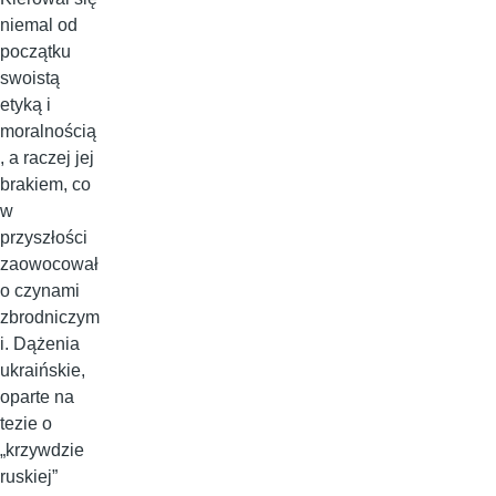
niemal od
początku
swoistą
etyką i
moralnością
, a raczej jej
brakiem, co
w
przyszłości
zaowocował
o czynami
zbrodniczym
i. Dążenia
ukraińskie,
oparte na
tezie o
„krzywdzie
ruskiej”