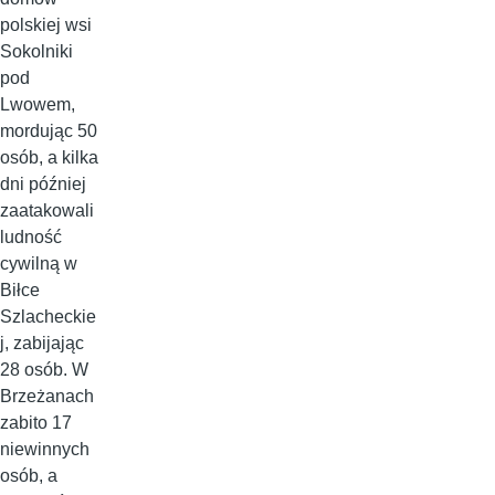
polskiej wsi
Sokolniki
pod
Lwowem,
mordując 50
osób, a kilka
dni później
zaatakowali
ludność
cywilną w
Biłce
Szlacheckie
j, zabijając
28 osób. W
Brzeżanach
zabito 17
niewinnych
osób, a