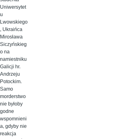
Uniwersytet
u
Lwowskiego
, Ukraińca
Mirosława
Siczyńskieg
o na
namiestniku
Galicji hr.
Andrzeju
Potockim.
Samo
morderstwo
nie byłoby
godne
wspomnieni
a, gdyby nie
reakcja