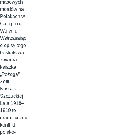
masowych
mordów na
Polakach w
Galicji i na
Wołyniu.
Wstrząsając
e opisy tego
bestialstwa
zawiera
książka
„Pożoga”
Zofii
Kossak-
Szczuckiej.
Lata 1918–
1919 to
dramatyczny
konflikt
polsko-