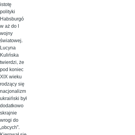
istotę
polityki
Habsburgó
w aż do I
wojny
światowej.
Lucyna
Kulińska
twierdzi, że
pod koniec
XIX wieku
rodzący się
nacjonalizm
ukraiński był
dodatkowo
skrajnie
wrogi do
„obcych”.
Kierował się