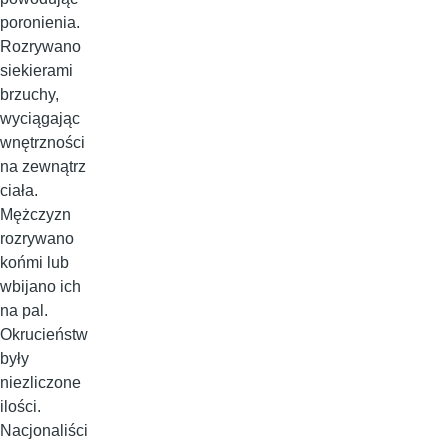
poronienia.
Rozrywano
siekierami
brzuchy,
wyciągając
wnętrzności
na zewnątrz
ciała.
Mężczyzn
rozrywano
końmi lub
wbijano ich
na pal.
Okrucieństw
były
niezliczone
ilości.
Nacjonaliści