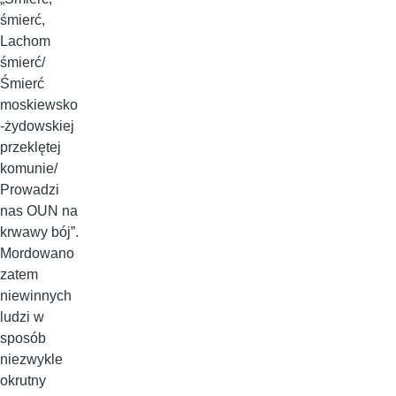
śmierć,
Lachom
śmierć/
Śmierć
moskiewsko
-żydowskiej
przeklętej
komunie/
Prowadzi
nas OUN na
krwawy bój”.
Mordowano
zatem
niewinnych
ludzi w
sposób
niezwykle
okrutny