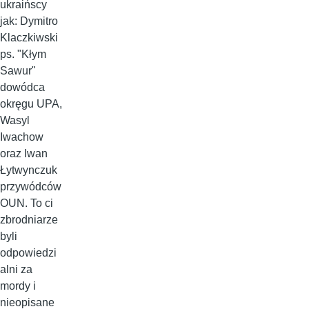
ukraińscy
jak: Dymitro
Klaczkiwski
ps. "Kłym
Sawur"
dowódca
okręgu UPA,
Wasyl
Iwachow
oraz Iwan
Łytwynczuk
przywódców
OUN. To ci
zbrodniarze
byli
odpowiedzi
alni za
mordy i
nieopisane