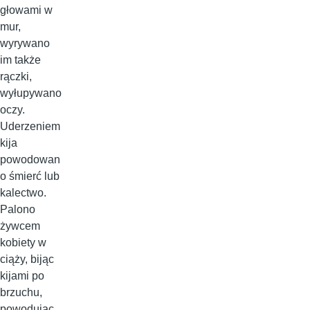
głowami w
mur,
wyrywano
im także
rączki,
wyłupywano
oczy.
Uderzeniem
kija
powodowan
o śmierć lub
kalectwo.
Palono
żywcem
kobiety w
ciąży, bijąc
kijami po
brzuchu,
powodując