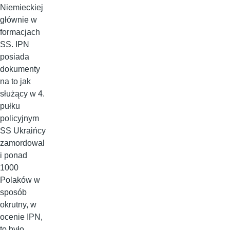
Niemieckiej
głównie w
formacjach
SS. IPN
posiada
dokumenty
na to jak
służący w 4.
pułku
policyjnym
SS Ukraińcy
zamordowal
i ponad
1000
Polaków w
sposób
okrutny, w
ocenie IPN,
to było