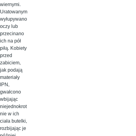
wiernymi.
Uratowanym
wyłupywano
oczy lub
przecinano
ich na pół
piłą. Kobiety
przed
zabiciem,
jak podają
materiały
IPN,
gwałcono
wbijając
niejednokrot
nie w ich
ciała butelki,
rozbijając je
później