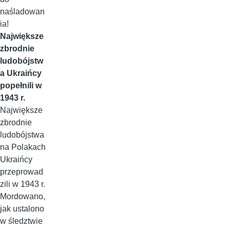
naśladowan
ia!
Największe
zbrodnie
ludobójstw
a Ukraińcy
popełnili w
1943 r.
Największe
zbrodnie
ludobójstwa
na Polakach
Ukraińcy
przeprowad
zili w 1943 r.
Mordowano,
jak ustalono
w śledztwie