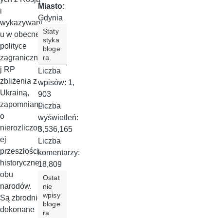
Miasto:
i
Gdynia
wykazywani
Staty
u w obecnej
styka
polityce
bloge
ra
zagraniczne
j RP
Liczba
zbliżenia z
wpisów:
1,
Ukrainą,
903
zapomniano
Liczba
o
wyświetleń:
nierozliczon
3,536,165
ej
Liczba
przeszłości
komentarzy:
historycznej
18,809
obu
Ostat
narodów.
nie
wpisy
Są zbrodnie
bloge
dokonane
ra