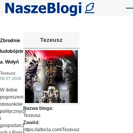
Przejdź do treści
Me
Tezeusz
Zbrodnie
ludobójstw
a. Wołyń
Tezeusz
,
08.07.2026
W dobie
pogorszenia
stosunków
Nazwa bloga:
politycznych
Tezeusz
i
Zawód:
gospodarcz
https://albicla.com/Tezeusz
ych z Rosją