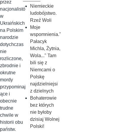
przez
Niemieckie
nacjonalistó
ludobójstwo.
w
Rzeź Woli
Ukraińskich
Moje
na Polskim
wspomnienia."
narodzie
Pałacyk
dotychczas
Michla, Żytnia,
nie
Wola..." Tam
rozliczone,
bili się z
zbrodnie i
Niemcami o
okrutne
Polskę
mordy
najdzielniejsi
przypominaj
z dzielnych
ące i
Bohaterowie
obecnie
bez których
trudne
nie byłoby
chwile w
dzisiaj Wolnej
historii obu
Polski!
państw.