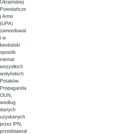
Ukraińskiej
Powstańcze
j Armii
(UPA)
zamordowal
i w
bestialski
sposób
niemal
wszystkich
wołyńskich
Polaków.
Propaganda
OUN,
według
danych
uzyskanych
przez IPN,
przedstawiał